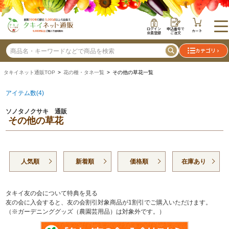
ログイン
申込番号で
カート
会員登録
ご注文
カテゴリ
タキイネット通販TOP
>
花の種・タネ一覧
> その他の草花一覧
アイテム数(4)
ソノタノクサキ 通販
その他の草花
人気順
新着順
価格順
在庫あり
タキイ友の会について特典を見る
友の会に入会すると、友の会割引対象商品が1割引でご購入いただけます。
（※ガーデニンググッズ（農園芸用品）は対象外です。）