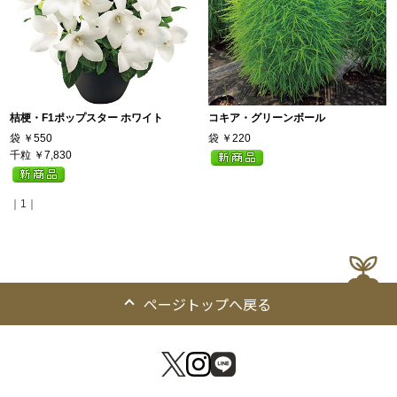
桔梗・F1ポップスター ホワイト
コキア・グリーンボール
袋
￥550
袋
￥220
千粒
￥7,830
｜1｜
ページトップへ戻る