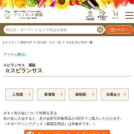
ログイン
申込番号で
カート
会員登録
ご注文
カテゴリ
タキイネット通販TOP
>
花の種・タネ一覧
> ☆スピランサス一覧
アイテム数(1)
スピランサス 通販
☆スピランサス
人気順
新着順
価格順↑
在庫あり
タキイ友の会について特典を見る
友の会に入会すると、友の会割引対象商品が1割引でご購入いただけます。
（※ガーデニンググッズ（農園芸用品）は対象外です。）