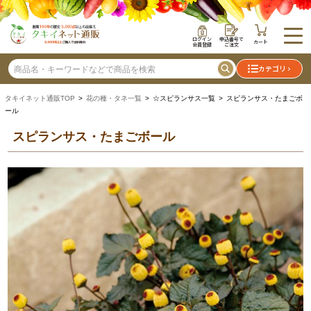
ログイン
申込番号で
カート
会員登録
ご注文
カテゴリ
タキイネット通販TOP
>
花の種・タネ一覧
> ☆スピランサス一覧 > スピランサス・たまごボ
ール
スピランサス・たまごボール