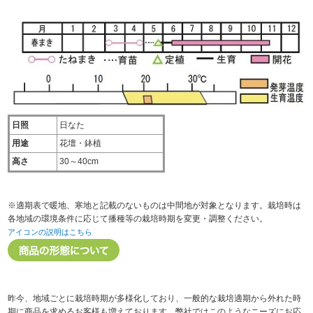
日照
日なた
用途
花壇・鉢植
高さ
30～40cm
※適期表で暖地、寒地と記載のないものは中間地が対象となります。栽培時は
各地域の環境条件に応じて播種等の栽培時期を変更・調整ください。
アイコンの説明はこちら
昨今、地域ごとに栽培時期が多様化しており、一般的な栽培適期から外れた時
期に商品を求めるお客様も増えております。弊社ではこのようなニーズにお応