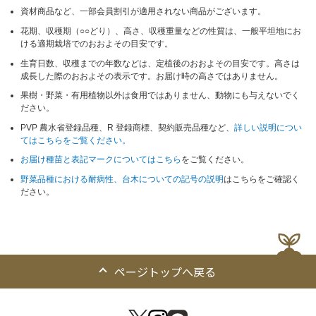
資材商品など、一部会員割引が適用されない商品がございます。
花期、収穫期（○○どり）、高さ、収穫重量などの性質は、一般平坦地にお
ける適期栽培でのおおよその目安です。
生育日数、収穫までの年数などは、定植後のおおよその目安です。高さは
成長した際のおおよその表示です。お届け時の高さではありません。
果樹・野菜・有用植物以外は食用ではありません、動物にも与えないでく
ださい。
PVP 農水省登録品種、R 登録商標、契約販売品種など、
詳しい説明につい
てはこちらをご覧ください。
お届け種苗と表記マークについてはこちら
をご覧ください。
野菜品種における耐病性、台木についての記号の説明
はこちらをご確認く
ださい。
ページトップへ戻る