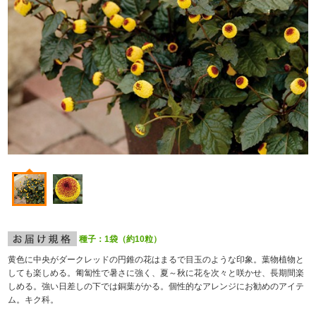
種子：1袋（約10粒）
黄色に中央がダークレッドの円錐の花はまるで目玉のような印象。葉物植物と
しても楽しめる。匍匐性で暑さに強く、夏～秋に花を次々と咲かせ、長期間楽
しめる。強い日差しの下では銅葉がかる。個性的なアレンジにお勧めのアイテ
ム。キク科。