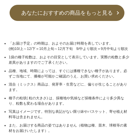
あなたにおすすめの商品をもっと見る
「お届け予定」の時期は、およそのお届け時期を表しています。
(例)10/上～12/下＝10月上旬～12月下旬 9/中より順次＝9月中旬より順次
1袋の種子粒数は、およその目安として表示しています。実際の粒数と多少
差異がありますのでご了承ください。
品種、地域、時期によっては、すぐには播種できない種子があります。必
ずご当地にて、播種が可能かご確認のうえ、お買い求めください。
混合（ミックス）商品は、発芽率・生育などに、偏りが生じることがあり
ます。
種子の粒状( 粒の大きさ) は、採種地や気候など採種条件により多少異な
り、粒数も変わる場合があります。
写真はイメージです。特別な表記がない限り鉢やバスケット、寄せ植え材
料等は含まれません。
また、お届けする商品の姿ではありません（植物は種、苗木、球根等の素
材をお届けいたします）。