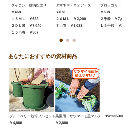
ダイコン・耐病総太り
タマネギ・ネオアース
ブロッコリー・ハイ
￥468
￥638
￥638
１６ＭＬ ￥638
２０ＭＬ ￥2,200
２千粒 ￥7,480
２ＤＬ袋 ￥7,040
７ｍ巻 ￥1,023
Ｌ５千粒 ￥20,68
１５ｍ巻 ￥567
あなたにおすすめの資材商品
ブルーベリー栽培フルセット
菜園用 サツマイモ黒マルチ 95cm×50m
￥4,880
￥2,880