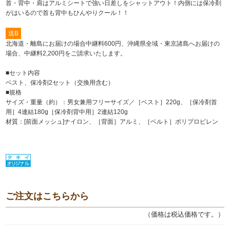
首・背中・肩はアルミシートで強い日差しをシャットアウト！内側には保冷剤
がはいるので首も背中もひんやりクール！！
送B
北海道・離島にお届けの場合中継料600円、沖縄県全域・東京諸島へお届けの
場合、中継料2,200円をご請求いたします。
■セット内容
ベスト、保冷剤2セット（交換用含む）
■規格
サイズ・重量（約）：男女兼用フリーサイズ／［ベスト］220g、［保冷剤首
用］4連結180g［保冷剤背中用］2連結120g
材質：[前面メッシュ]ナイロン、［背面］アルミ、［ベルト］ポリプロピレン
ご注文はこちらから
（価格は税込価格です。）