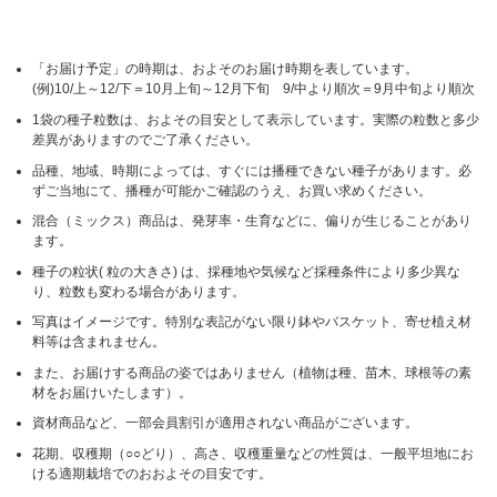
「お届け予定」の時期は、およそのお届け時期を表しています。
(例)10/上～12/下＝10月上旬～12月下旬 9/中より順次＝9月中旬より順次
1袋の種子粒数は、およその目安として表示しています。実際の粒数と多少
差異がありますのでご了承ください。
品種、地域、時期によっては、すぐには播種できない種子があります。必
ずご当地にて、播種が可能かご確認のうえ、お買い求めください。
混合（ミックス）商品は、発芽率・生育などに、偏りが生じることがあり
ます。
種子の粒状( 粒の大きさ) は、採種地や気候など採種条件により多少異な
り、粒数も変わる場合があります。
写真はイメージです。特別な表記がない限り鉢やバスケット、寄せ植え材
料等は含まれません。
また、お届けする商品の姿ではありません（植物は種、苗木、球根等の素
材をお届けいたします）。
資材商品など、一部会員割引が適用されない商品がございます。
花期、収穫期（○○どり）、高さ、収穫重量などの性質は、一般平坦地にお
ける適期栽培でのおおよその目安です。