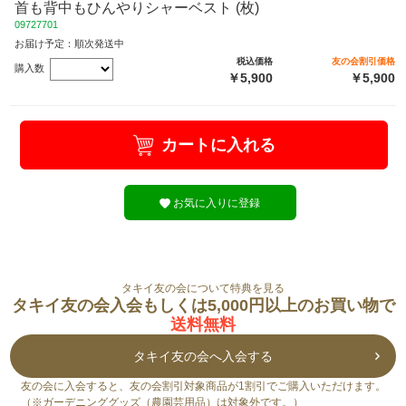
首も背中もひんやりシャーベスト (枚)
09727701
お届け予定：順次発送中
税込価格
友の会割引価格
購入数
￥5,900
￥5,900
カートに入れる
お気に入りに登録
タキイ友の会について特典を見る
タキイ友の会入会もしくは5,000円以上のお買い物で
送料無料
タキイ友の会へ入会する
友の会に入会すると、友の会割引対象商品が1割引でご購入いただけます。
（※ガーデニンググッズ（農園芸用品）は対象外です。）