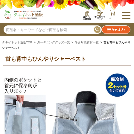
ログイン
申込番号で
カート
会員登録
ご注文
カテゴリ
タキイネット通販TOP
>
ガーデニンググッズ一覧
>
暑さ対策資材一覧
> 首も背中もひんやり
シャーベスト
首も背中もひんやりシャーベスト