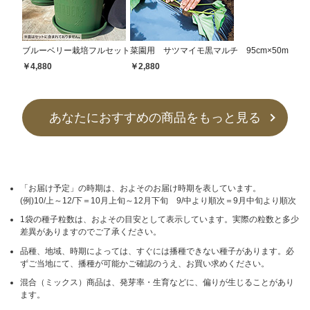
ブルーベリー栽培フルセット
菜園用 サツマイモ黒マルチ 95cm×50m
￥4,880
￥2,880
あなたにおすすめの商品をもっと見る
「お届け予定」の時期は、およそのお届け時期を表しています。
(例)10/上～12/下＝10月上旬～12月下旬 9/中より順次＝9月中旬より順次
1袋の種子粒数は、およその目安として表示しています。実際の粒数と多少
差異がありますのでご了承ください。
品種、地域、時期によっては、すぐには播種できない種子があります。必
ずご当地にて、播種が可能かご確認のうえ、お買い求めください。
混合（ミックス）商品は、発芽率・生育などに、偏りが生じることがあり
ます。