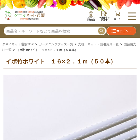
ログイン
申込番号で
カート
会員登録
ご注文
カテゴリ
タキイネット通販TOP
>
ガーデニンググッズ一覧
>
支柱・ネット・誘引用具一覧
>
園芸用支
柱一覧
> イボ竹ホワイト １６×２．１ｍ（５０本）
イボ竹ホワイト １６×２．１ｍ（５０本）