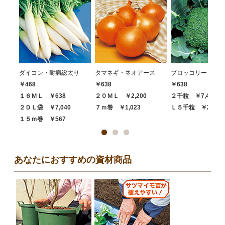
ダイコン・耐病総太り
タマネギ・ネオアース
ブロッコリー・ハイ
￥468
￥638
￥638
１６ＭＬ ￥638
２０ＭＬ ￥2,200
２千粒 ￥7,480
２ＤＬ袋 ￥7,040
７ｍ巻 ￥1,023
Ｌ５千粒 ￥20,68
１５ｍ巻 ￥567
あなたにおすすめの資材商品