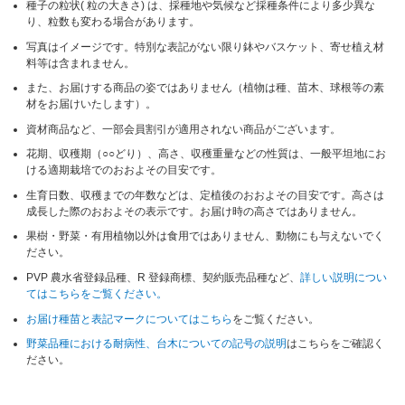
種子の粒状( 粒の大きさ) は、採種地や気候など採種条件により多少異な
り、粒数も変わる場合があります。
写真はイメージです。特別な表記がない限り鉢やバスケット、寄せ植え材
料等は含まれません。
また、お届けする商品の姿ではありません（植物は種、苗木、球根等の素
材をお届けいたします）。
資材商品など、一部会員割引が適用されない商品がございます。
花期、収穫期（○○どり）、高さ、収穫重量などの性質は、一般平坦地にお
ける適期栽培でのおおよその目安です。
生育日数、収穫までの年数などは、定植後のおおよその目安です。高さは
成長した際のおおよその表示です。お届け時の高さではありません。
果樹・野菜・有用植物以外は食用ではありません、動物にも与えないでく
ださい。
PVP 農水省登録品種、R 登録商標、契約販売品種など、
詳しい説明につい
てはこちらをご覧ください。
お届け種苗と表記マークについてはこちら
をご覧ください。
野菜品種における耐病性、台木についての記号の説明
はこちらをご確認く
ださい。