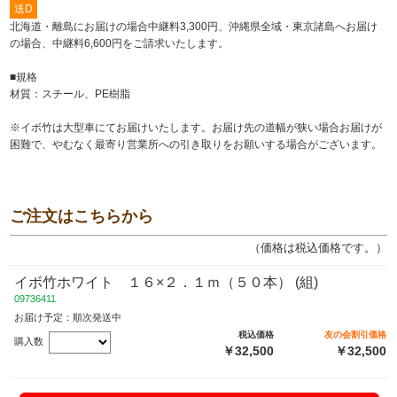
送D
北海道・離島にお届けの場合中継料3,300円、沖縄県全域・東京諸島へお届け
の場合、中継料6,600円をご請求いたします。
■規格
材質：スチール、PE樹脂
※イボ竹は大型車にてお届けいたします。お届け先の道幅が狭い場合お届けが
困難で、やむなく最寄り営業所への引き取りをお願いする場合がございます。
ご注文はこちらから
（価格は税込価格です。）
イボ竹ホワイト １６×２．１ｍ（５０本） (組)
09736411
お届け予定：順次発送中
税込価格
友の会割引価格
購入数
￥32,500
￥32,500