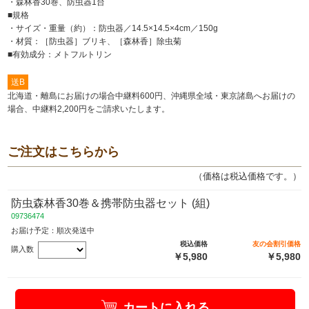
・森林香30巻、防虫器1台
■規格
・サイズ・重量（約）：防虫器／14.5×14.5×4cm／150g
・材質：［防虫器］ブリキ、［森林香］除虫菊
■有効成分：メトフルトリン
送B
北海道・離島にお届けの場合中継料600円、沖縄県全域・東京諸島へお届けの
場合、中継料2,200円をご請求いたします。
ご注文はこちらから
（価格は税込価格です。）
防虫森林香30巻＆携帯防虫器セット (組)
09736474
お届け予定：順次発送中
税込価格
友の会割引価格
購入数
￥5,980
￥5,980
カートに入れる