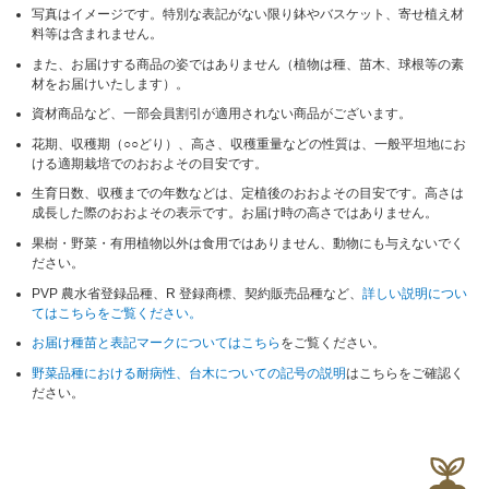
写真はイメージです。特別な表記がない限り鉢やバスケット、寄せ植え材
料等は含まれません。
また、お届けする商品の姿ではありません（植物は種、苗木、球根等の素
材をお届けいたします）。
資材商品など、一部会員割引が適用されない商品がございます。
花期、収穫期（○○どり）、高さ、収穫重量などの性質は、一般平坦地にお
ける適期栽培でのおおよその目安です。
生育日数、収穫までの年数などは、定植後のおおよその目安です。高さは
成長した際のおおよその表示です。お届け時の高さではありません。
果樹・野菜・有用植物以外は食用ではありません、動物にも与えないでく
ださい。
PVP 農水省登録品種、R 登録商標、契約販売品種など、
詳しい説明につい
てはこちらをご覧ください。
お届け種苗と表記マークについてはこちら
をご覧ください。
野菜品種における耐病性、台木についての記号の説明
はこちらをご確認く
ださい。