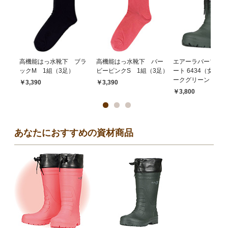
高機能はっ水靴下 ブラ
高機能はっ水靴下 バー
エアーラバーブーツ
ックM 1組（3足）
ビーピンクS 1組（3足）
ート 6434（女性
ークグリーン L
￥3,390
￥3,390
￥3,800
あなたにおすすめの資材商品