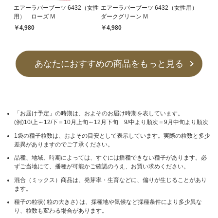
エアーラバーブーツ 6432（女性
エアーラバーブーツ 6432（女性用）
用） ローズ M
ダークグリーン M
￥4,980
￥4,980
あなたにおすすめの商品をもっと見る
「お届け予定」の時期は、およそのお届け時期を表しています。
(例)10/上～12/下＝10月上旬～12月下旬 9/中より順次＝9月中旬より順次
1袋の種子粒数は、およその目安として表示しています。実際の粒数と多少
差異がありますのでご了承ください。
品種、地域、時期によっては、すぐには播種できない種子があります。必
ずご当地にて、播種が可能かご確認のうえ、お買い求めください。
混合（ミックス）商品は、発芽率・生育などに、偏りが生じることがあり
ます。
種子の粒状( 粒の大きさ) は、採種地や気候など採種条件により多少異な
り、粒数も変わる場合があります。