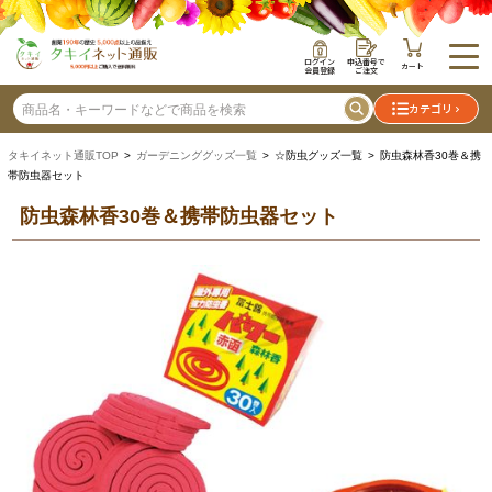
ログイン
申込番号で
カート
会員登録
ご注文
カテゴリ
タキイネット通販TOP
>
ガーデニンググッズ一覧
> ☆防虫グッズ一覧 > 防虫森林香30巻＆携
帯防虫器セット
防虫森林香30巻＆携帯防虫器セット