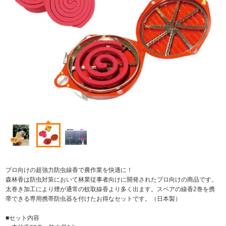
プロ向けの超強力防虫線香で農作業を快適に！
森林香は防虫対策において林業従事者向けに開発されたプロ向けの商品です。
太巻き加工により煙が通常の蚊取線香より多く出ます。スペアの線香2巻を携
帯できる専用携帯防虫器を付けたお得なセットです。（日本製）
■セット内容