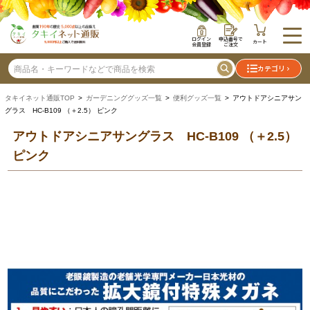
ログイン
申込番号で
カート
会員登録
ご注文
カテゴリ
タキイネット通販TOP
>
ガーデニンググッズ一覧
>
便利グッズ一覧
> アウトドアシニアサン
グラス HC-B109 （＋2.5） ピンク
アウトドアシニアサングラス HC-B109 （＋2.5）
ピンク