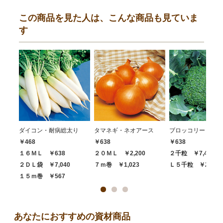
この商品を見た人は、こんな商品も見ていま
す
ダイコン・耐病総太り
タマネギ・ネオアース
ブロッコリー・ハイ
￥468
￥638
￥638
１６ＭＬ ￥638
２０ＭＬ ￥2,200
２千粒 ￥7,480
２ＤＬ袋 ￥7,040
７ｍ巻 ￥1,023
Ｌ５千粒 ￥20,68
１５ｍ巻 ￥567
あなたにおすすめの資材商品