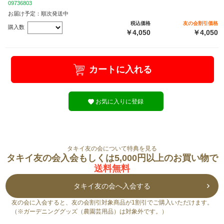
09736803
お届け予定：順次発送中
税込価格
友の会割引価格
購入数
￥4,050
￥4,050
カートに入れる
お気に入りに登録
タキイ友の会について特典を見る
タキイ友の会入会もしくは5,000円以上のお買い物で
送料無料
タキイ友の会へ入会する
友の会に入会すると、友の会割引対象商品が1割引でご購入いただけます。
（※ガーデニンググッズ（農園芸用品）は対象外です。）