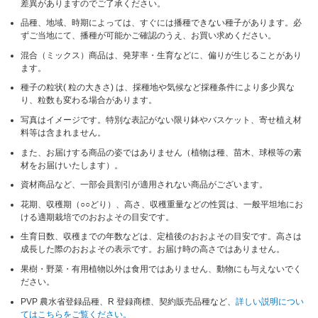
差異がありますのでご了承ください。
品種、地域、時期によっては、すぐには播種できない種子があります。必
ずご当地にて、播種が可能かご確認のうえ、お買い求めください。
混合（ミックス）商品は、発芽率・生育などに、偏りが生じることがあり
ます。
種子の粒状( 粒の大きさ) は、採種地や気候など採種条件により多少異な
り、粒数も変わる場合があります。
写真はイメージです。特別な表記がない限り鉢やバスケット、寄せ植え材
料等は含まれません。
また、お届けする商品の姿ではありません（植物は種、苗木、球根等の素
材をお届けいたします）。
資材商品など、一部会員割引が適用されない商品がございます。
花期、収穫期（○○どり）、高さ、収穫重量などの性質は、一般平坦地にお
ける適期栽培でのおおよその目安です。
生育日数、収穫までの年数などは、定植後のおおよその目安です。高さは
成長した際のおおよその表示です。お届け時の高さではありません。
果樹・野菜・有用植物以外は食用ではありません、動物にも与えないでく
ださい。
PVP 農水省登録品種、R 登録商標、契約販売品種など、
詳しい説明につい
てはこちらをご覧ください。