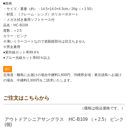
■規格
・サイズ・重量（約）：14.5×14.0×4.3cm／26g（＋1.50）
・材質：（フレーム・レンズ）ポリカーボネート
・メガネ拭き兼用ソフトケース付
品名：HC-B109
度数：＋2.5
カラー：ピンク
※薄いミラーコートなので老眼鏡部分は目立ちません
※男女兼用
●紫外線カット率99.9％
●ブルー光線カット率60％以上
送C
北海道・離島にお届けの場合中継料1,600円、沖縄県全域・東京諸島へお届け
の場合、中継料3,300円をご請求いたします。
ご注文はこちらから
（価格は税込価格です。）
アウトドアシニアサングラス HC-B109 （＋2.5） ピンク
(個)