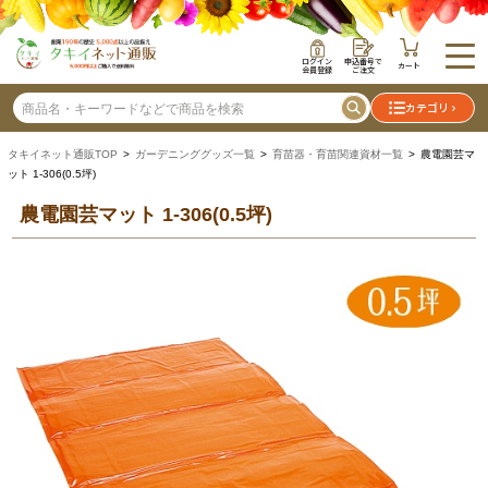
ログイン
申込番号で
カート
会員登録
ご注文
カテゴリ
タキイネット通販TOP
>
ガーデニンググッズ一覧
>
育苗器・育苗関連資材一覧
> 農電園芸マ
ット 1-306(0.5坪)
農電園芸マット 1-306(0.5坪)