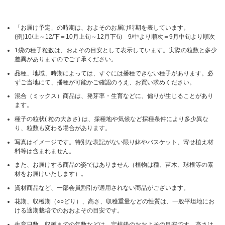
「お届け予定」の時期は、およそのお届け時期を表しています。
(例)10/上～12/下＝10月上旬～12月下旬 9/中より順次＝9月中旬より順次
1袋の種子粒数は、およその目安として表示しています。実際の粒数と多少
差異がありますのでご了承ください。
品種、地域、時期によっては、すぐには播種できない種子があります。必
ずご当地にて、播種が可能かご確認のうえ、お買い求めください。
混合（ミックス）商品は、発芽率・生育などに、偏りが生じることがあり
ます。
種子の粒状( 粒の大きさ) は、採種地や気候など採種条件により多少異な
り、粒数も変わる場合があります。
写真はイメージです。特別な表記がない限り鉢やバスケット、寄せ植え材
料等は含まれません。
また、お届けする商品の姿ではありません（植物は種、苗木、球根等の素
材をお届けいたします）。
資材商品など、一部会員割引が適用されない商品がございます。
花期、収穫期（○○どり）、高さ、収穫重量などの性質は、一般平坦地にお
ける適期栽培でのおおよその目安です。
生育日数、収穫までの年数などは、定植後のおおよその目安です。高さは