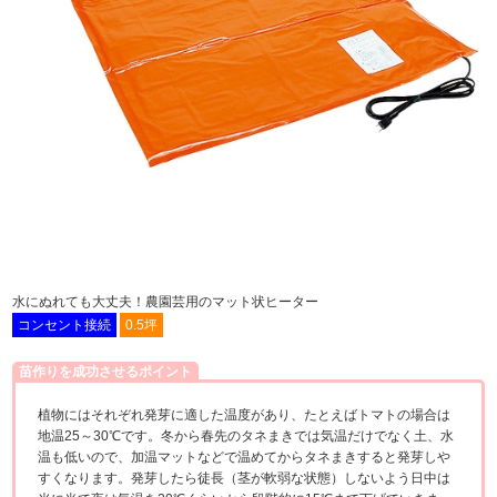
水にぬれても大丈夫！農園芸用のマット状ヒーター
コンセント接続
0.5坪
苗作りを成功させるポイント
植物にはそれぞれ発芽に適した温度があり、たとえばトマトの場合は
地温25～30℃です。冬から春先のタネまきでは気温だけでなく土、水
温も低いので、加温マットなどで温めてからタネまきすると発芽しや
すくなります。発芽したら徒長（茎が軟弱な状態）しないよう日中は