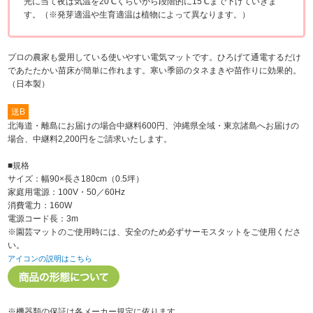
光に当て夜は気温を20℃くらいから段階的に15℃まで下げていきま
す。（※発芽適温や生育適温は植物によって異なります。）
プロの農家も愛用している使いやすい電気マットです。ひろげて通電するだけ
であたたかい苗床が簡単に作れます。寒い季節のタネまきや苗作りに効果的。
（日本製）
送B
北海道・離島にお届けの場合中継料600円、沖縄県全域・東京諸島へお届けの
場合、中継料2,200円をご請求いたします。
■規格
サイズ：幅90×長さ180cm（0.5坪）
家庭用電源：100V・50／60Hz
消費電力：160W
電源コード長：3m
※園芸マットのご使用時には、安全のため必ずサーモスタットをご使用くださ
い。
アイコンの説明はこちら
※機器類の保証は各メーカー規定に依ります。