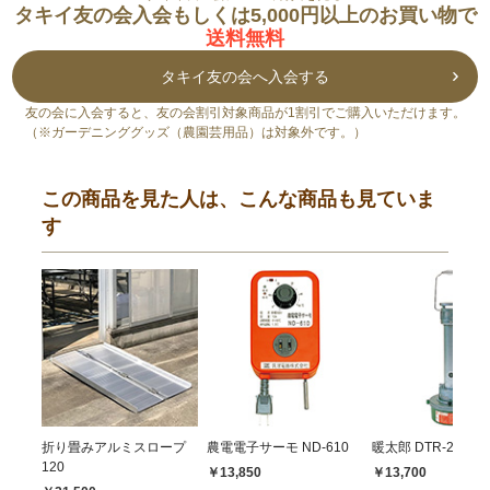
タキイ友の会入会もしくは5,000円以上のお買い物で
送料無料
タキイ友の会へ入会する
友の会に入会すると、友の会割引対象商品が1割引でご購入いただけます。
（※ガーデニンググッズ（農園芸用品）は対象外です。）
この商品を見た人は、こんな商品も見ていま
す
折り畳みアルミスロープ
農電電子サーモ ND-610
暖太郎 DTR-2型
120
￥13,850
￥13,700