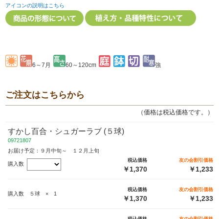
アイコンの説明はこちら
6～7月
60～120cm
強
ご注文はこちらから
（価格は税込価格です。）
すかし百合・シュガーラブ (５球)
09721807
お届け予定：９月中旬～ １２月上旬
税込価格
友の会割引価格
購入数
￥1,370
￥1,233
税込価格
友の会割引価格
購入数 ５球 × 1
￥1,370
￥1,233
税込価格
友の会割引価格