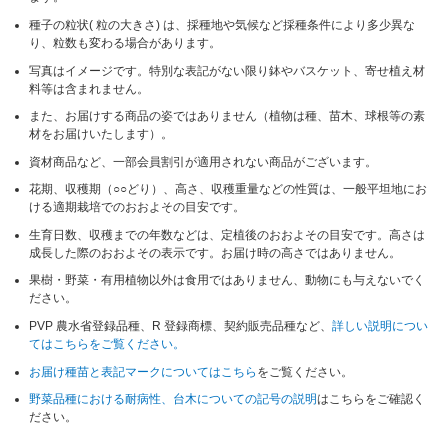
種子の粒状( 粒の大きさ) は、採種地や気候など採種条件により多少異な
り、粒数も変わる場合があります。
写真はイメージです。特別な表記がない限り鉢やバスケット、寄せ植え材
料等は含まれません。
また、お届けする商品の姿ではありません（植物は種、苗木、球根等の素
材をお届けいたします）。
資材商品など、一部会員割引が適用されない商品がございます。
花期、収穫期（○○どり）、高さ、収穫重量などの性質は、一般平坦地にお
ける適期栽培でのおおよその目安です。
生育日数、収穫までの年数などは、定植後のおおよその目安です。高さは
成長した際のおおよその表示です。お届け時の高さではありません。
果樹・野菜・有用植物以外は食用ではありません、動物にも与えないでく
ださい。
PVP 農水省登録品種、R 登録商標、契約販売品種など、
詳しい説明につい
てはこちらをご覧ください。
お届け種苗と表記マークについてはこちら
をご覧ください。
野菜品種における耐病性、台木についての記号の説明
はこちらをご確認く
ださい。