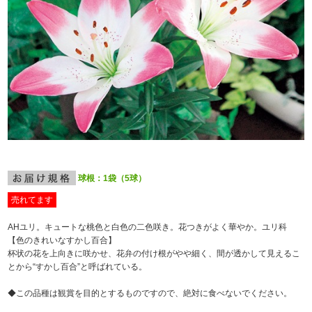
球根：1袋（5球）
売れてます
AHユリ。キュートな桃色と白色の二色咲き。花つきがよく華やか。ユリ科
【色のきれいなすかし百合】
杯状の花を上向きに咲かせ、花弁の付け根がやや細く、間が透かして見えるこ
とから“すかし百合”と呼ばれている。
◆この品種は観賞を目的とするものですので、絶対に食べないでください。