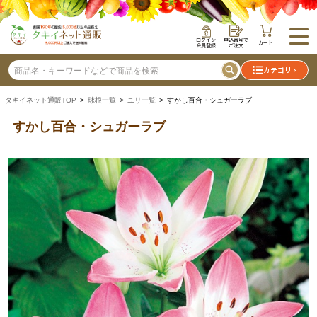
ログイン
申込番号で
カート
会員登録
ご注文
カテゴリ
タキイネット通販TOP
>
球根一覧
>
ユリ一覧
> すかし百合・シュガーラブ
すかし百合・シュガーラブ