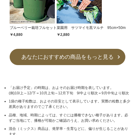
ブルーベリー栽培フルセット
菜園用 サツマイモ黒マルチ 95cm×50m
￥4,880
￥2,880
あなたにおすすめの商品をもっと見る
「お届け予定」の時期は、およそのお届け時期を表しています。
(例)10/上～12/下＝10月上旬～12月下旬 9/中より順次＝9月中旬より順次
1袋の種子粒数は、およその目安として表示しています。実際の粒数と多少
差異がありますのでご了承ください。
品種、地域、時期によっては、すぐには播種できない種子があります。必
ずご当地にて、播種が可能かご確認のうえ、お買い求めください。
混合（ミックス）商品は、発芽率・生育などに、偏りが生じることがあり
ます。