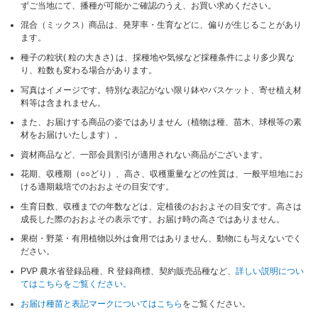
ずご当地にて、播種が可能かご確認のうえ、お買い求めください。
混合（ミックス）商品は、発芽率・生育などに、偏りが生じることがあり
ます。
種子の粒状( 粒の大きさ) は、採種地や気候など採種条件により多少異な
り、粒数も変わる場合があります。
写真はイメージです。特別な表記がない限り鉢やバスケット、寄せ植え材
料等は含まれません。
また、お届けする商品の姿ではありません（植物は種、苗木、球根等の素
材をお届けいたします）。
資材商品など、一部会員割引が適用されない商品がございます。
花期、収穫期（○○どり）、高さ、収穫重量などの性質は、一般平坦地にお
ける適期栽培でのおおよその目安です。
生育日数、収穫までの年数などは、定植後のおおよその目安です。高さは
成長した際のおおよその表示です。お届け時の高さではありません。
果樹・野菜・有用植物以外は食用ではありません、動物にも与えないでく
ださい。
PVP 農水省登録品種、R 登録商標、契約販売品種など、
詳しい説明につい
てはこちらをご覧ください。
お届け種苗と表記マークについてはこちら
をご覧ください。