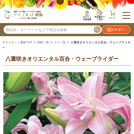
ログイン
申込番号で
カート
会員登録
ご注文
カテゴリ
タキイネット通販TOP
>
球根一覧
>
ユリ一覧
> 八重咲きオリエンタル百合・ウェーブライダ
ー
八重咲きオリエンタル百合・ウェーブライダー