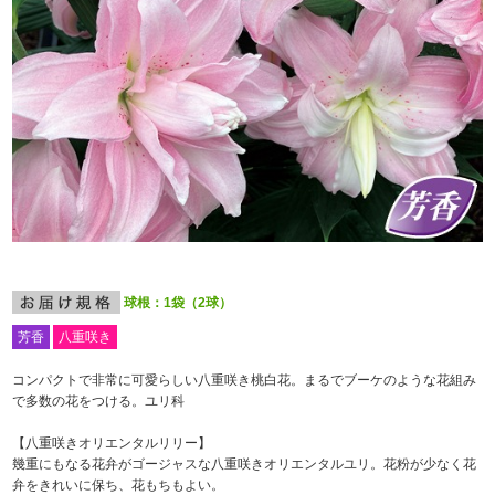
球根：1袋（2球）
芳香
八重咲き
コンパクトで非常に可愛らしい八重咲き桃白花。まるでブーケのような花組み
で多数の花をつける。ユリ科
【八重咲きオリエンタルリリー】
幾重にもなる花弁がゴージャスな八重咲きオリエンタルユリ。花粉が少なく花
弁をきれいに保ち、花もちもよい。