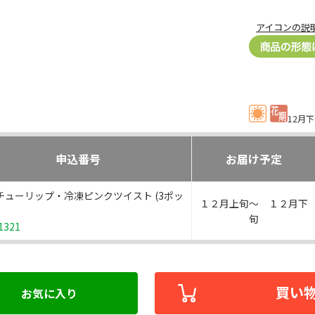
アイコンの説
12月
申込番号
お届け予定
チューリップ・冷凍ピンクツイスト (3ポッ
１２月上旬～ １２月下
旬
1321
買い
お気に入り