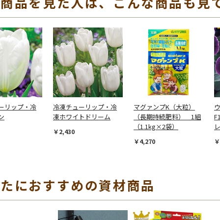
の商品を見た人は、こんな商品も見
ーリップ・冷
冷凍チューリップ・冷
マグァンプK（大粒）
ン
凍ホワイトドリーム
（長期持続肥料） 1組
F
（1.1kg×2袋）
￥2,430
￥4,270
￥
なたにおすすめの資材商品