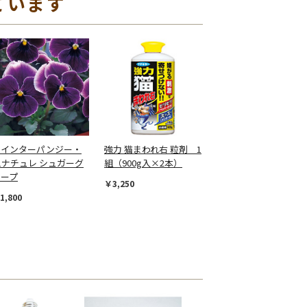
ています
ウインターパンジー・
強力 猫まわれ右 粒剤 1
1ナチュレ シュガーグ
組（900g入×2本）
レープ
￥3,250
1,800