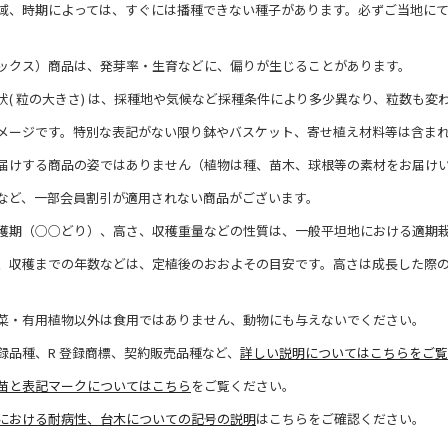
域、時期によっては、すぐには播種できない種子があります。必ずご当地に
ックス）商品は、発芽率・生育などに、偏りが生じることがあります。
状( 粒の大きさ) は、採種地や気候など採種条件により多少異なり、粒数も変
メージです。特別な表記がない限り鉢やバスケット、寄せ植え材料等は含ま
届けする商品の姿ではありません（植物は種、苗木、球根等の素材をお届け
など、一部会員割引が適用されない商品がございます。
穫期（○○どり）、高さ、収穫重量などの性質は、一般平坦地における適期
、収穫までの年数などは、定植後のおおよその目安です。高さは成長した際
菜・有用植物以外は食用ではありません、動物にも与えないでください。
録品種、R 登録商標、契約販売品種など、
詳しい説明についてはこちらをご覧
苗と表記マークについてはこちら
をご覧ください。
における耐病性、台木についての記号の説明
はこちらをご確認ください。