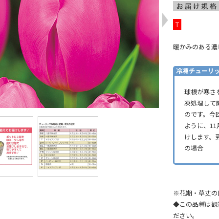
T
暖かみのある濃
冷凍チューリ
球根が寒さ
凍処理して
のです。今
ように、1
けします。
の場合
※花期・草丈の
◆この品種は観
ださい。