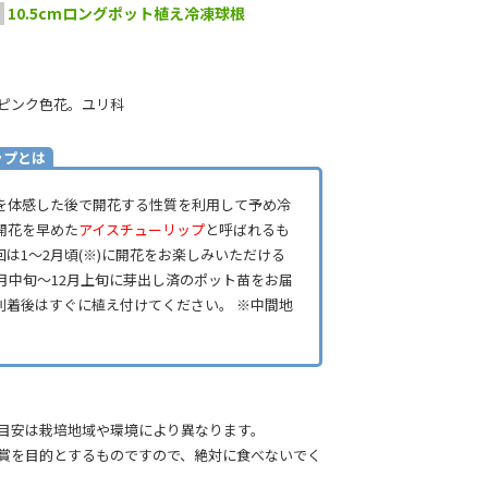
10.5cmロングポット植え冷凍球根
ピンク色花。ユリ科
ップとは
を体感した後で開花する性質を利用して予め冷
開花を早めた
アイスチューリップ
と呼ばれるも
回は1～2月頃(※)に開花をお楽しみいただける
1月中旬～12月上旬に芽出し済のポット苗をお届
到着後はすぐに植え付けてください。 ※中間地
目安は栽培地域や環境により異なります。
賞を目的とするものですので、絶対に食べないでく