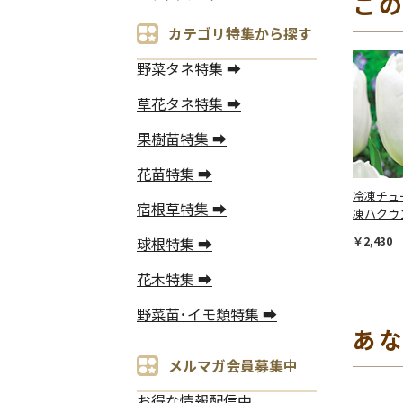
こ
カテゴリ特集から探す
野菜タネ特集 ➡
草花タネ特集 ➡
果樹苗特集 ➡
花苗特集 ➡
冷凍チュ
宿根草特集 ➡
凍ハクウ
￥2,430
球根特集 ➡
花木特集 ➡
野菜苗･イモ類特集 ➡
あ
メルマガ会員募集中
お得な情報配信中