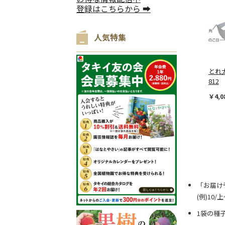
登録はこちらから ➡
人気特集
とれ太
812
￥4,0
「お届け
(例)10
1袋の種