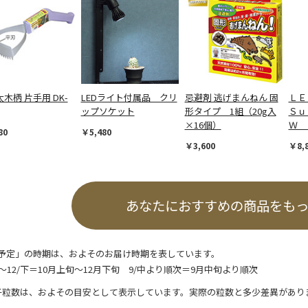
木柄 片手用 DK-
LEDライト付属品 クリ
忌避剤 逃げまんねん 固
ＬＥ
ップソケット
形タイプ 1組（20g入
Ｓｕ
×16個）
Ｗ 
80
￥5,480
￥3,600
￥8,
あなたにおすすめの商品をも
予定」の時期は、およそのお届け時期を表しています。
/上～12/下＝10月上旬～12月下旬 9/中より順次＝9月中旬より順次
子粒数は、およその目安として表示しています。実際の粒数と多少差異があり