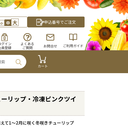
大
申込番号でご注文
中
小
ログイン
よくある
ご利用ガイド
お問合せ
会員登録
ご質問
カート
ューリップ・冷凍ピンクツイ
に植えて1～2月に咲く冬咲きチューリップ