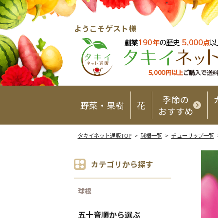
ようこそゲスト様
季節の
野菜・果樹
花
おすすめ
タキイネット通販TOP
>
球根一覧
>
チューリップ一覧
カテゴリから探す
球根
五十音順から選ぶ