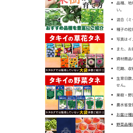
品種、地
い。
混合（ミ
種子の粒
写真はイ
また、お
資材商品
花期、収
生育日数
せん。
果樹・野
農水省登
お届け種
野菜品種