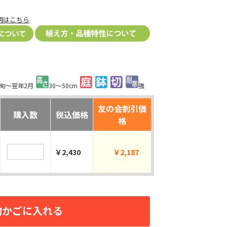
明はこちら
下旬～翌年2月
30～50cm
強
友の会割引価
購入数
税込価格
格
￥2,430
￥2,187
物かごに入れる