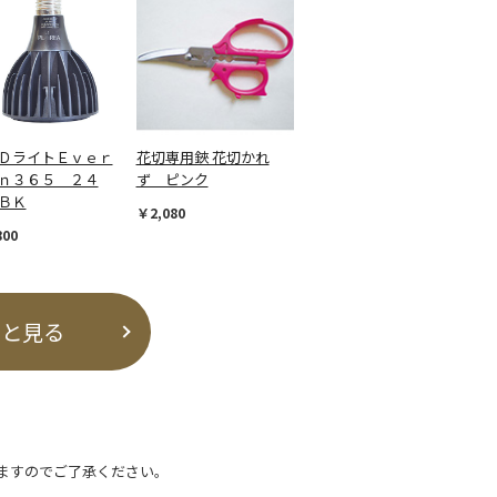
ＤライトＥｖｅｒ
花切専用鋏 花切かれ
ｎ３６５ ２４
ず ピンク
ＢＫ
￥2,080
800
っと見る
ますのでご了承ください。