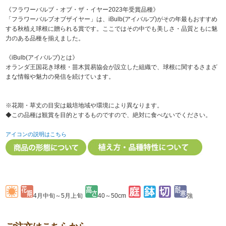
《フラワーバルブ・オブ・ザ・イヤー2023年受賞品種》
「フラワーバルブオブザイヤー」は、iBulb(アイバルブ)がその年最もおすすめ
する秋植え球根に贈られる賞です。ここではその中でも美しさ・品質ともに魅
力のある品種を揃えました。
《iBulb(アイバルブ)とは》
オランダ王国花き球根・苗木貿易協会が設立した組織で、球根に関するさまざ
まな情報や魅力の発信を続けています。
※花期・草丈の目安は栽培地域や環境により異なります。
◆この品種は観賞を目的とするものですので、絶対に食べないでください。
アイコンの説明はこちら
4月中旬～5月上旬
40～50cm
強