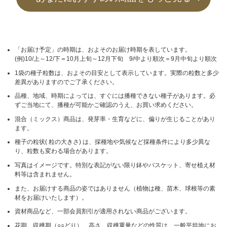
「お届け予定」の時期は、およそのお届け時期を表しています。
(例)10/上～12/下＝10月上旬～12月下旬 9/中より順次＝9月中旬より順次
1袋の種子粒数は、およその目安として表示しています。実際の粒数と多少
差異がありますのでご了承ください。
品種、地域、時期によっては、すぐには播種できない種子があります。必
ずご当地にて、播種が可能かご確認のうえ、お買い求めください。
混合（ミックス）商品は、発芽率・生育などに、偏りが生じることがあり
ます。
種子の粒状( 粒の大きさ) は、採種地や気候など採種条件により多少異な
り、粒数も変わる場合があります。
写真はイメージです。特別な表記がない限り鉢やバスケット、寄せ植え材
料等は含まれません。
また、お届けする商品の姿ではありません（植物は種、苗木、球根等の素
材をお届けいたします）。
資材商品など、一部会員割引が適用されない商品がございます。
花期、収穫期（○○どり）、高さ、収穫重量などの性質は、一般平坦地にお