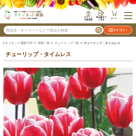
ログイン
申込番号で
カート
会員登録
ご注文
カテゴリ
タキイネット通販TOP
>
球根一覧
>
チューリップ一覧
> チューリップ・タイムレス
チューリップ・タイムレス