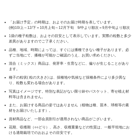
「お届け予定」の時期は、およそのお届け時期を表しています。
(例)10/上～12/下＝10月上旬～12月下旬 9/中より順次＝9月中旬より順次
1袋の種子粒数は、およその目安として表示しています。実際の粒数と多少
差異がありますのでご了承ください。
品種、地域、時期によっては、すぐには播種できない種子があります。必
ずご当地にて、播種が可能かご確認のうえ、お買い求めください。
混合（ミックス）商品は、発芽率・生育などに、偏りが生じることがあり
ます。
種子の粒状( 粒の大きさ) は、採種地や気候など採種条件により多少異な
り、粒数も変わる場合があります。
写真はイメージです。特別な表記がない限り鉢やバスケット、寄せ植え材
料等は含まれません。
また、お届けする商品の姿ではありません（植物は種、苗木、球根等の素
材をお届けいたします）。
資材商品など、一部会員割引が適用されない商品がございます。
花期、収穫期（○○どり）、高さ、収穫重量などの性質は、一般平坦地にお
ける適期栽培でのおおよその目安です。