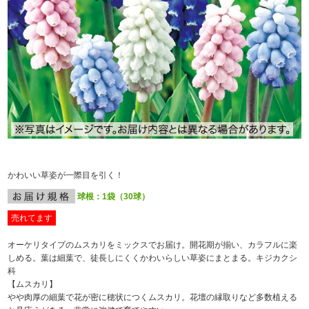
かわいい草姿が一際目を引く！
球根：1袋（30球）
売れてます
オーケリタイプのムスカリをミックスでお届け。開花期が揃い、カラフルに楽
しめる。葉は細葉で、徒長しにくくかわいらしい草姿にまとまる。キジカクシ
科
【ムスカリ】
やや肉厚の細葉で花が密に穂状につくムスカリ。花壇の縁取りなど多数植える