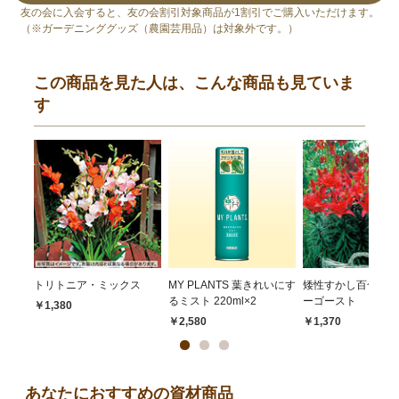
友の会に入会すると、友の会割引対象商品が1割引でご購入いただけます。
（※ガーデニンググッズ（農園芸用品）は対象外です。）
この商品を見た人は、こんな商品も見ていま
す
トリトニア・ミックス
MY PLANTS 葉きれいにす
矮性すかし百合・タ
るミスト 220ml×2
ーゴースト
￥1,380
￥2,580
￥1,370
あなたにおすすめの資材商品