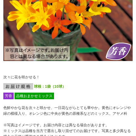
次々に花を咲かせる！
球根：1袋（10球）
芳香
品種おまかせミックス
色鮮やかな花を次々と咲かせ、一日花ながらとても華やか。黄色にオレンジや
緑の模様入り、オレンジ色に中央が黄色の原種系などのミックス。アヤメ科
※写真はイメージです。お届け内容とは異なる場合があります。
※ミックスは品種を当方で選出し取り混ぜてのお届けです。写真と多少異なる