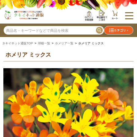
ログイン
申込番号で
カート
会員登録
ご注文
カテゴリ
タキイネット通販TOP
>
球根一覧
>
ホメリア一覧
> ホメリア ミックス
ホメリア ミックス