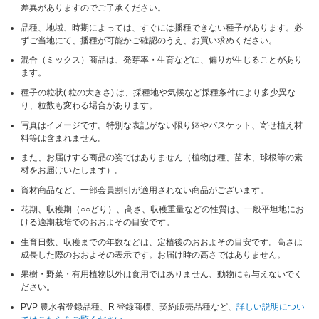
差異がありますのでご了承ください。
品種、地域、時期によっては、すぐには播種できない種子があります。必
ずご当地にて、播種が可能かご確認のうえ、お買い求めください。
混合（ミックス）商品は、発芽率・生育などに、偏りが生じることがあり
ます。
種子の粒状( 粒の大きさ) は、採種地や気候など採種条件により多少異な
り、粒数も変わる場合があります。
写真はイメージです。特別な表記がない限り鉢やバスケット、寄せ植え材
料等は含まれません。
また、お届けする商品の姿ではありません（植物は種、苗木、球根等の素
材をお届けいたします）。
資材商品など、一部会員割引が適用されない商品がございます。
花期、収穫期（○○どり）、高さ、収穫重量などの性質は、一般平坦地にお
ける適期栽培でのおおよその目安です。
生育日数、収穫までの年数などは、定植後のおおよその目安です。高さは
成長した際のおおよその表示です。お届け時の高さではありません。
果樹・野菜・有用植物以外は食用ではありません、動物にも与えないでく
ださい。
PVP 農水省登録品種、R 登録商標、契約販売品種など、
詳しい説明につい