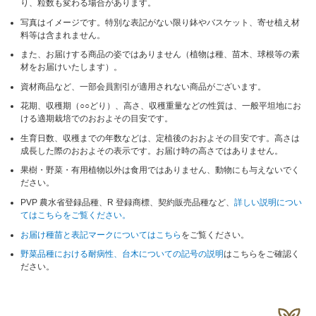
り、粒数も変わる場合があります。
写真はイメージです。特別な表記がない限り鉢やバスケット、寄せ植え材
料等は含まれません。
また、お届けする商品の姿ではありません（植物は種、苗木、球根等の素
材をお届けいたします）。
資材商品など、一部会員割引が適用されない商品がございます。
花期、収穫期（○○どり）、高さ、収穫重量などの性質は、一般平坦地にお
ける適期栽培でのおおよその目安です。
生育日数、収穫までの年数などは、定植後のおおよその目安です。高さは
成長した際のおおよその表示です。お届け時の高さではありません。
果樹・野菜・有用植物以外は食用ではありません、動物にも与えないでく
ださい。
PVP 農水省登録品種、R 登録商標、契約販売品種など、
詳しい説明につい
てはこちらをご覧ください。
お届け種苗と表記マークについてはこちら
をご覧ください。
野菜品種における耐病性、台木についての記号の説明
はこちらをご確認く
ださい。