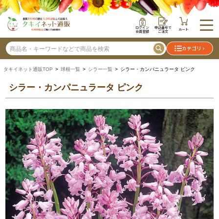
ログイン
申込番号で
カート
会員登録
ご注文
カテゴリ
タキイネット通販TOP
>
球根一覧
>
シラー一覧
> シラー・カンパニュラータ ピンク
シラー・カンパニュラータ ピンク