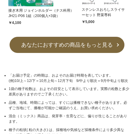
ステンレスおろしスライサ
接ぎ木用 ジョインホルダー（ナス科用）
ーセット 野菜専科
JH21-P06 1組（200個入×3袋）
￥5,000
￥4,100
あなたにおすすめの商品をもっと見る
「お届け予定」の時期は、およそのお届け時期を表しています。
(例)10/上～12/下＝10月上旬～12月下旬 9/中より順次＝9月中旬より順次
1袋の種子粒数は、およその目安として表示しています。実際の粒数と多少
差異がありますのでご了承ください。
品種、地域、時期によっては、すぐには播種できない種子があります。必
ずご当地にて、播種が可能かご確認のうえ、お買い求めください。
混合（ミックス）商品は、発芽率・生育などに、偏りが生じることがあり
ます。
種子の粒状( 粒の大きさ) は、採種地や気候など採種条件により多少異な