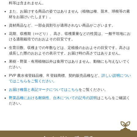
料等は含まれません。
また、お届けする商品の姿ではありません（植物は種、苗木、球根等の素
材をお届けいたします）。
資材商品など、一部会員割引が適用されない商品がございます。
花期、収穫期（○○どり）、高さ、収穫重量などの性質は、一般平坦地にお
ける適期栽培でのおおよその目安です。
生育日数、収穫までの年数などは、定植後のおおよその目安です。高さは
成長した際のおおよその表示です。お届け時の高さではありません。
果樹・野菜・有用植物以外は食用ではありません、動物にも与えないでく
ださい。
PVP 農水省登録品種、R 登録商標、契約販売品種など、
詳しい説明につい
てはこちらをご覧ください。
お届け種苗と表記マークについてはこちら
をご覧ください。
野菜品種における耐病性、台木についての記号の説明
はこちらをご確認く
ださい。