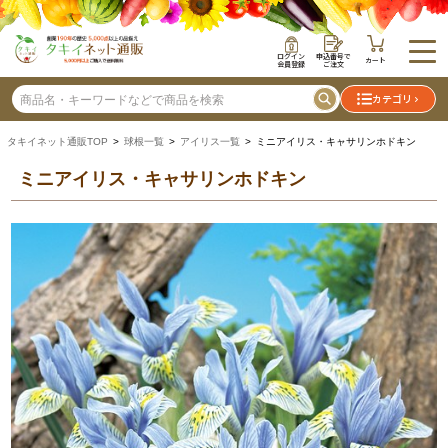
ログイン
申込番号で
カート
会員登録
ご注文
カテゴリ
タキイネット通販TOP
>
球根一覧
>
アイリス一覧
> ミニアイリス・キャサリンホドキン
ミニアイリス・キャサリンホドキン