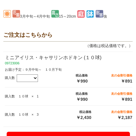
3月中旬～4月中旬
15～20cm
強
ご注文はこちらから
（価格は税込価格です。）
ミニアイリス・キャサリンホドキン (１０球)
09723006
お届け予定：９月中旬～ １０月下旬
税込価格
友の会割引価格
購入数
￥990
￥891
税込価格
友の会割引価格
購入数 １０球 × 1
￥990
￥891
税込価格
友の会割引価格
購入数 １０球 × 3
￥2,430
￥2,187