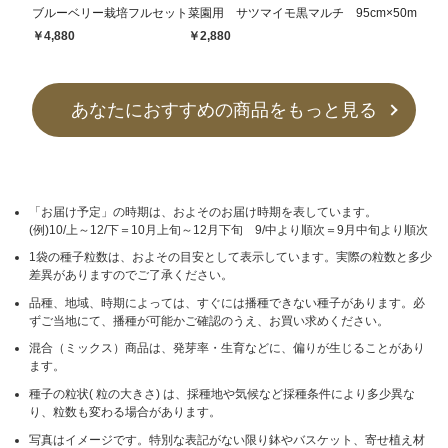
ブルーベリー栽培フルセット
菜園用 サツマイモ黒マルチ 95cm×50m
￥4,880
￥2,880
あなたにおすすめの商品をもっと見る
「お届け予定」の時期は、およそのお届け時期を表しています。
(例)10/上～12/下＝10月上旬～12月下旬 9/中より順次＝9月中旬より順次
1袋の種子粒数は、およその目安として表示しています。実際の粒数と多少
差異がありますのでご了承ください。
品種、地域、時期によっては、すぐには播種できない種子があります。必
ずご当地にて、播種が可能かご確認のうえ、お買い求めください。
混合（ミックス）商品は、発芽率・生育などに、偏りが生じることがあり
ます。
種子の粒状( 粒の大きさ) は、採種地や気候など採種条件により多少異な
り、粒数も変わる場合があります。
写真はイメージです。特別な表記がない限り鉢やバスケット、寄せ植え材