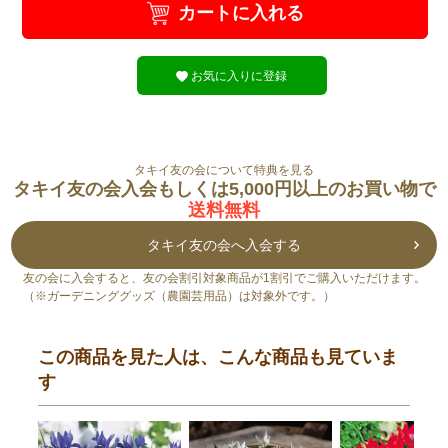
カートに入れる
お気に入りに登録
タキイ友の会について特典を見る
タキイ友の会入会もしくは5,000円以上のお買い物で
送料無料
タキイ友の会へ入会する
友の会に入会すると、友の会割引対象商品が1割引でご購入いただけます。
（※ガーデニンググッズ（農園芸用品）は対象外です。）
この商品を見た人は、こんな商品も見ていま
す