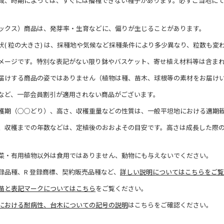
域、時期によっては、すぐには播種できない種子があります。必ずご当地に
ックス）商品は、発芽率・生育などに、偏りが生じることがあります。
状( 粒の大きさ) は、採種地や気候など採種条件により多少異なり、粒数も変
メージです。特別な表記がない限り鉢やバスケット、寄せ植え材料等は含ま
届けする商品の姿ではありません（植物は種、苗木、球根等の素材をお届け
など、一部会員割引が適用されない商品がございます。
穫期（○○どり）、高さ、収穫重量などの性質は、一般平坦地における適期
、収穫までの年数などは、定植後のおおよその目安です。高さは成長した際
菜・有用植物以外は食用ではありません、動物にも与えないでください。
録品種、R 登録商標、契約販売品種など、
詳しい説明についてはこちらをご覧
苗と表記マークについてはこちら
をご覧ください。
における耐病性、台木についての記号の説明
はこちらをご確認ください。