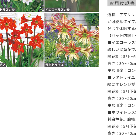
通称「アマリリ
が可能なタイプ
冬は半休眠する
【セット内容】
■イエローラス
珍しい淡黄花で
開花期：5月～
高さ：30～40c
主な用途：コン
■ラタトゥイユ
緑にオレンジが
開花期：5月下
高さ：30～50c
主な用途：コン
■ホワイトラス
純白色花。庭植
開花期：5月下
高さ：30～40c