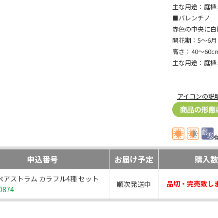
主な用途：庭植
■バレンチノ
赤色の中央に白
開花期：5～6月
高さ：40～60c
主な用途：庭植
アイコンの説
申込番号
お届け予定
購入数
ペアストラム カラフル4種 セット
品切・完売致し
順次発送中
0874