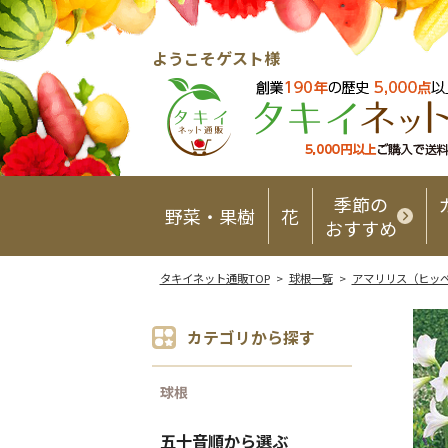
ようこそゲスト様
季節の
野菜・果樹
花
おすすめ
タキイネット通販TOP
>
球根一覧
>
アマリリス（ヒッ
カテゴリから探す
球根
五十音順から選ぶ