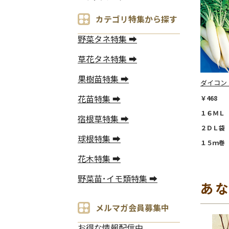
カテゴリ特集から探す
野菜タネ特集 ➡
草花タネ特集 ➡
果樹苗特集 ➡
ダイコン
花苗特集 ➡
￥468
１６ＭＬ 
宿根草特集 ➡
２ＤＬ袋 
球根特集 ➡
１５ｍ巻 
花木特集 ➡
野菜苗･イモ類特集 ➡
あ
メルマガ会員募集中
お得な情報配信中