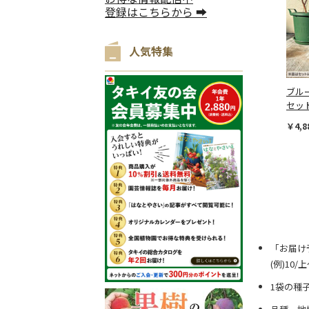
登録はこちらから ➡
人気特集
ブル
セッ
￥4,8
「お届け
(例)10
1袋の種