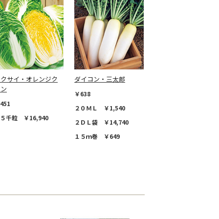
ハクサイ・オレンジク
ダイコン・三太郎
イン
￥638
451
２０ＭＬ ￥1,540
５千粒 ￥16,940
２ＤＬ袋 ￥14,740
１５ｍ巻 ￥649