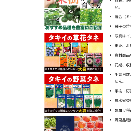
品種、地
い。
混合（ミ
種子の粒
写真はイ
また、お
資材商品
花期、収
生育日数
せん。
果樹・野
農水省登
お届け種
野菜品種