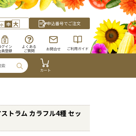
大
申込番号でご注文
中
小
ログイン
よくある
ご利用ガイド
お問合せ
会員登録
ご質問
カート
ストラム カラフル4種 セッ