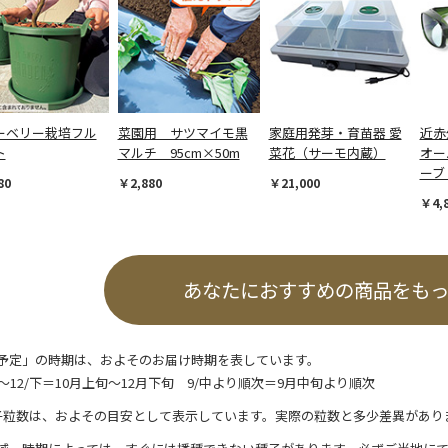
ーベリー栽培フル
菜園用 サツマイモ黒
家庭用発芽・育苗器 愛
近赤
ト
マルチ 95cm×50m
菜花（サーモ内蔵）
オー
ーブ
80
￥2,880
￥21,000
￥4,
あなたにおすすめの商品をも
予定」の時期は、およそのお届け時期を表しています。
/上～12/下＝10月上旬～12月下旬 9/中より順次＝9月中旬より順次
子粒数は、およその目安として表示しています。実際の粒数と多少差異があり