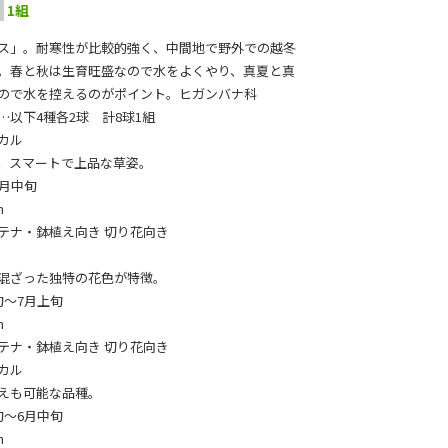
1組
ス」。耐寒性が比較的強く、中間地で野外での越冬
。春と秋は生育旺盛なので水をよくやり、真夏と真
ので水を控えるのがポイント。ヒガンバナ科
…以下4種各2球 計8球1組
カル
、スマートで上品な草姿。
6月中旬
m
テナ・鉢植え向き 切り花向き
混ざった独特の花色が特徴。
旬～7月上旬
m
テナ・鉢植え向き 切り花向き
カル
えも可能な品種。
旬～6月中旬
m