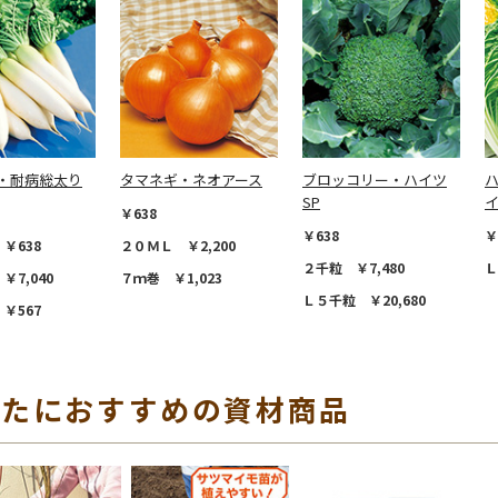
・耐病総太り
タマネギ・ネオアース
ブロッコリー・ハイツ
SP
￥638
￥638
￥
￥638
２０ＭＬ ￥2,200
２千粒 ￥7,480
Ｌ
￥7,040
７ｍ巻 ￥1,023
Ｌ５千粒 ￥20,680
￥567
なたにおすすめの資材商品