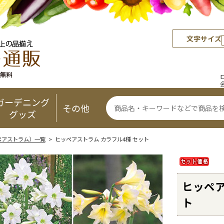
文字サイズ
ガーデニング
その他
グッズ
ペアストラム）一覧
> ヒッペアストラム カラフル4種 セット
ヒッペア
ト