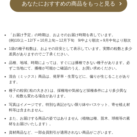
あなたにおすすめの商品をもっと見る
「お届け予定」の時期は、およそのお届け時期を表しています。
(例)10/上～12/下＝10月上旬～12月下旬 9/中より順次＝9月中旬より順次
1袋の種子粒数は、およその目安として表示しています。実際の粒数と多少
差異がありますのでご了承ください。
品種、地域、時期によっては、すぐには播種できない種子があります。必
ずご当地にて、播種が可能かご確認のうえ、お買い求めください。
混合（ミックス）商品は、発芽率・生育などに、偏りが生じることがあり
ます。
種子の粒状( 粒の大きさ) は、採種地や気候など採種条件により多少異な
り、粒数も変わる場合があります。
写真はイメージです。特別な表記がない限り鉢やバスケット、寄せ植え材
料等は含まれません。
また、お届けする商品の姿ではありません（植物は種、苗木、球根等の素
材をお届けいたします）。
資材商品など、一部会員割引が適用されない商品がございます。