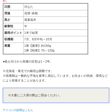
め。
日照
日なた
用途
花壇･鉢植
高さ
落葉低木
耐寒性
中
栽培ポイント
1本で結実
収穫期
7月、8月中旬～10月
果重
1果【夏果】約150g
1果【秋果】70～120g
●植え付けから収穫の目安は1～2年。
※北海道・東北での栽培は困難です。
※収穫期は一般的な平地を基準に表記しています。お住まいの気候、環境など
により前後することがあります。
※大量にご入用の際はご照会ください。
アイコンの説明はこちら