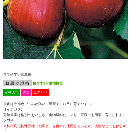
育てやすい豊産種！
接ぎ木1年生地掘苗
定番人気
大実
二季どり
果皮は赤褐色で甘みが強い。豊産で、非常に育てやすい。
【イチジク】
完熟果実は格別のおいしさ。食物繊維たっぷり、家庭でも簡単に育てられる。
クワ科
※株枯病抵抗性品種「励広台」を台木に使用しています。改植などにもおすす