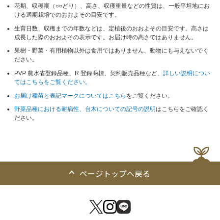
花期、収穫期（○○どり）、高さ、収穫重量などの性質は、一般平坦地にお
ける適期栽培でのおおよその目安です。
生育日数、収穫までの年数などは、定植後のおおよその目安です。高さは
成長した際のおおよその表示です。お届け時の高さではありません。
果樹・野菜・有用植物以外は食用ではありません、動物にも与えないでく
ださい。
PVP 農水省登録品種、R 登録商標、契約販売品種など、
詳しい説明につい
てはこちらをご覧ください。
お届け種苗と表記マークについてはこちら
をご覧ください。
野菜品種における耐病性、台木についての記号の説明
はこちらをご確認く
ださい。
ページトップへ戻る