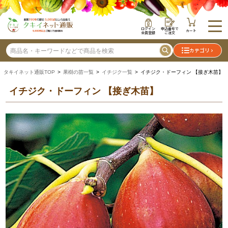
ログイン
申込番号で
カート
会員登録
ご注文
カテゴリ
タキイネット通販TOP
>
果樹の苗一覧
>
イチジク一覧
> イチジク・ドーフィン 【接ぎ木苗】
イチジク・ドーフィン 【接ぎ木苗】