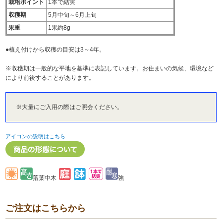
栽培ポイント
1本で結実
収穫期
5月中旬～6月上旬
果重
1果約8g
●植え付けから収穫の目安は3～4年。
※収穫期は一般的な平地を基準に表記しています。お住まいの気候、環境など
により前後することがあります。
※大量にご入用の際はご照会ください。
アイコンの説明はこちら
落葉中木
強
ご注文はこちらから