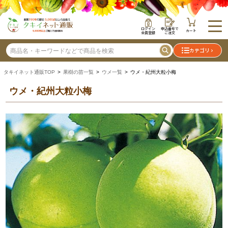
ログイン
申込番号で
カート
会員登録
ご注文
カテゴリ
タキイネット通販TOP
>
果樹の苗一覧
>
ウメ一覧
> ウメ・紀州大粒小梅
ウメ・紀州大粒小梅