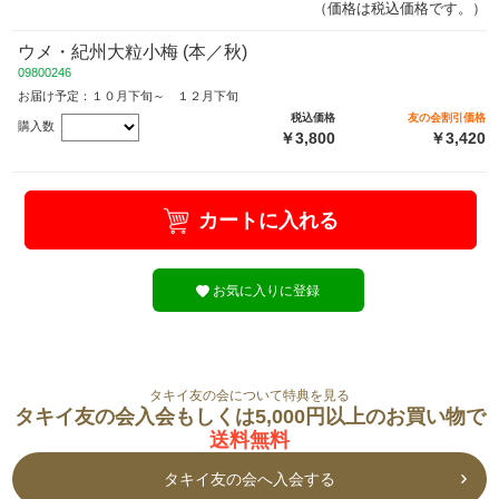
（価格は税込価格です。）
ウメ・紀州大粒小梅 (本／秋)
09800246
お届け予定：１０月下旬～ １２月下旬
税込価格
友の会割引価格
購入数
￥3,800
￥3,420
カートに入れる
お気に入りに登録
タキイ友の会について特典を見る
タキイ友の会入会もしくは5,000円以上のお買い物で
送料無料
タキイ友の会へ入会する