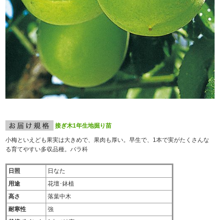
接ぎ木1年生地掘り苗
小梅といえども果実は大きめで、果肉も厚い。早生で、1本で実がたくさんな
る育てやすい多収品種。バラ科
日照
日なた
用途
花壇･鉢植
高さ
落葉中木
耐寒性
強