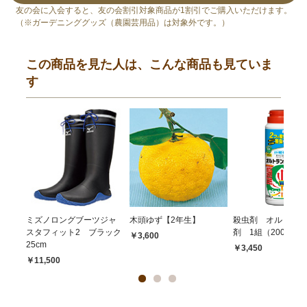
友の会に入会すると、友の会割引対象商品が1割引でご購入いただけます。
（※ガーデニンググッズ（農園芸用品）は対象外です。）
この商品を見た人は、こんな商品も見ていま
す
ミズノロングブーツジャ
木頭ゆず【2年生】
殺虫剤 オルトラン
スタフィット2 ブラック
剤 1組（200g×2
￥3,600
25cm
￥3,450
￥11,500