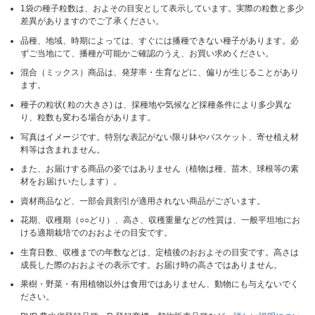
1袋の種子粒数は、およその目安として表示しています。実際の粒数と多少
差異がありますのでご了承ください。
品種、地域、時期によっては、すぐには播種できない種子があります。必
ずご当地にて、播種が可能かご確認のうえ、お買い求めください。
混合（ミックス）商品は、発芽率・生育などに、偏りが生じることがあり
ます。
種子の粒状( 粒の大きさ) は、採種地や気候など採種条件により多少異な
り、粒数も変わる場合があります。
写真はイメージです。特別な表記がない限り鉢やバスケット、寄せ植え材
料等は含まれません。
また、お届けする商品の姿ではありません（植物は種、苗木、球根等の素
材をお届けいたします）。
資材商品など、一部会員割引が適用されない商品がございます。
花期、収穫期（○○どり）、高さ、収穫重量などの性質は、一般平坦地にお
ける適期栽培でのおおよその目安です。
生育日数、収穫までの年数などは、定植後のおおよその目安です。高さは
成長した際のおおよその表示です。お届け時の高さではありません。
果樹・野菜・有用植物以外は食用ではありません、動物にも与えないでく
ださい。