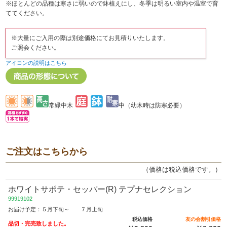
※ほとんどの品種は寒さに弱いので鉢植えにし、冬季は明るい室内や温室で育
ててください。
※大量にご入用の際は別途価格にてお見積りいたします。
ご照会ください。
アイコンの説明はこちら
常緑中木
中（幼木時は防寒必要）
ご注文はこちらから
（価格は税込価格です。）
ホワイトサポテ・セッパー(R) テプナセレクション
99919102
お届け予定：５月下旬～ ７月上旬
税込価格
友の会割引価格
品切・完売致しました。