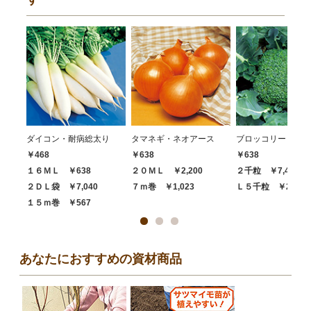
ダイコン・耐病総太り
タマネギ・ネオアース
ブロッコリー・ハイ
￥468
￥638
￥638
１６ＭＬ ￥638
２０ＭＬ ￥2,200
２千粒 ￥7,480
２ＤＬ袋 ￥7,040
７ｍ巻 ￥1,023
Ｌ５千粒 ￥20,68
１５ｍ巻 ￥567
あなたにおすすめの資材商品