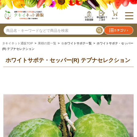
ログイン
申込番号で
カート
会員登録
ご注文
カテゴリ
タキイネット通販TOP
>
果樹の苗一覧
> ☆ホワイトサポテ一覧 > ホワイトサポテ・セッパー
(R) テプナセレクション
ホワイトサポテ・セッパー(R) テプナセレクション