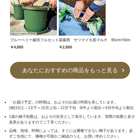
ブルーベリー栽培フルセット
菜園用 サツマイモ黒マルチ 95cm×50m
￥4,880
￥2,880
あなたにおすすめの商品をもっと見る
「お届け予定」の時期は、およそのお届け時期を表しています。
(例)10/上～12/下＝10月上旬～12月下旬 9/中より順次＝9月中旬より順次
1袋の種子粒数は、およその目安として表示しています。実際の粒数と多少
差異がありますのでご了承ください。
品種、地域、時期によっては、すぐには播種できない種子があります。必
ずご当地にて、播種が可能かご確認のうえ、お買い求めください。