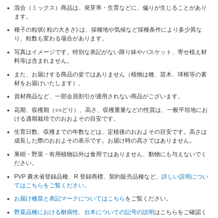
混合（ミックス）商品は、発芽率・生育などに、偏りが生じることがあり
ます。
種子の粒状( 粒の大きさ) は、採種地や気候など採種条件により多少異な
り、粒数も変わる場合があります。
写真はイメージです。特別な表記がない限り鉢やバスケット、寄せ植え材
料等は含まれません。
また、お届けする商品の姿ではありません（植物は種、苗木、球根等の素
材をお届けいたします）。
資材商品など、一部会員割引が適用されない商品がございます。
花期、収穫期（○○どり）、高さ、収穫重量などの性質は、一般平坦地にお
ける適期栽培でのおおよその目安です。
生育日数、収穫までの年数などは、定植後のおおよその目安です。高さは
成長した際のおおよその表示です。お届け時の高さではありません。
果樹・野菜・有用植物以外は食用ではありません、動物にも与えないでく
ださい。
PVP 農水省登録品種、R 登録商標、契約販売品種など、
詳しい説明につい
てはこちらをご覧ください。
お届け種苗と表記マークについてはこちら
をご覧ください。
野菜品種における耐病性、台木についての記号の説明
はこちらをご確認く