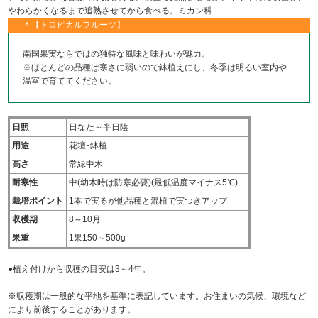
やわらかくなるまで追熟させてから食べる。ミカン科
＊【トロピカルフルーツ】
南国果実ならではの独特な風味と味わいが魅力。
※ほとんどの品種は寒さに弱いので鉢植えにし、冬季は明るい室内や
温室で育ててください。
日照
日なた～半日陰
用途
花壇･鉢植
高さ
常緑中木
耐寒性
中(幼木時は防寒必要)(最低温度マイナス5℃)
栽培ポイント
1本で実るが他品種と混植で実つきアップ
収穫期
8～10月
果重
1果150～500g
●植え付けから収穫の目安は3～4年。
※収穫期は一般的な平地を基準に表記しています。お住まいの気候、環境など
により前後することがあります。