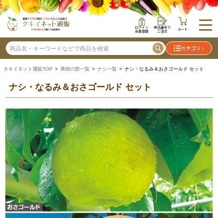
ログイン
申込番号で
カート
会員登録
ご注文
カテゴリ
タキイネット通販TOP
>
果樹の苗一覧
>
ナシ一覧
> ナシ・なるみ＆おさゴールド セット
ナシ・なるみ＆おさゴールド セット