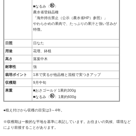
■なるみ〈
〉
農水省登録品種
「海外持出禁止（公示（農水省HP）参照）」
やわらかめの果肉で、たっぷりの果汁と強い甘みが
特徴。
日照
日なた
用途
花壇、鉢植
高さ
落葉中木
耐寒性
強
栽培ポイント
1本で実るが他品種と混植で実つきアップ
収穫期
9月中旬
果重
■おさゴールド 1果約300g
■なるみ〈
〉1果約600g
●植え付けから収穫の目安は3～4年。
※収穫期は一般的な平地を基準に表記しています。お住まいの気候、環境など
により前後することがあります。