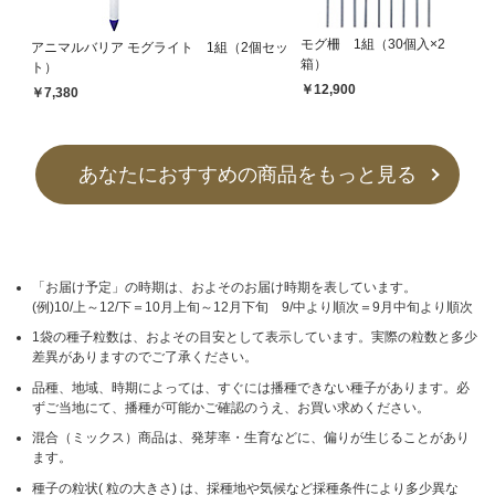
モグ柵 1組（30個入×2
アニマルバリア モグライト 1組（2個セッ
箱）
ト）
￥12,900
￥7,380
あなたにおすすめの商品をもっと見る
「お届け予定」の時期は、およそのお届け時期を表しています。
(例)10/上～12/下＝10月上旬～12月下旬 9/中より順次＝9月中旬より順次
1袋の種子粒数は、およその目安として表示しています。実際の粒数と多少
差異がありますのでご了承ください。
品種、地域、時期によっては、すぐには播種できない種子があります。必
ずご当地にて、播種が可能かご確認のうえ、お買い求めください。
混合（ミックス）商品は、発芽率・生育などに、偏りが生じることがあり
ます。
種子の粒状( 粒の大きさ) は、採種地や気候など採種条件により多少異な