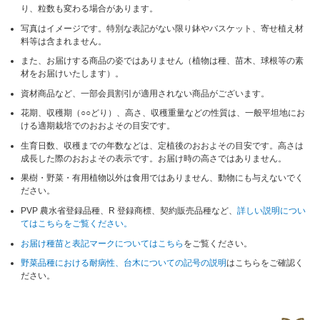
り、粒数も変わる場合があります。
写真はイメージです。特別な表記がない限り鉢やバスケット、寄せ植え材
料等は含まれません。
また、お届けする商品の姿ではありません（植物は種、苗木、球根等の素
材をお届けいたします）。
資材商品など、一部会員割引が適用されない商品がございます。
花期、収穫期（○○どり）、高さ、収穫重量などの性質は、一般平坦地にお
ける適期栽培でのおおよその目安です。
生育日数、収穫までの年数などは、定植後のおおよその目安です。高さは
成長した際のおおよその表示です。お届け時の高さではありません。
果樹・野菜・有用植物以外は食用ではありません、動物にも与えないでく
ださい。
PVP 農水省登録品種、R 登録商標、契約販売品種など、
詳しい説明につい
てはこちらをご覧ください。
お届け種苗と表記マークについてはこちら
をご覧ください。
野菜品種における耐病性、台木についての記号の説明
はこちらをご確認く
ださい。