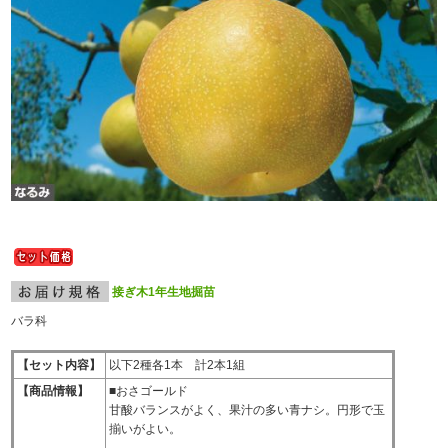
接ぎ木1年生地掘苗
バラ科
【セット内容】
以下2種各1本 計2本1組
【商品情報】
■おさゴールド
甘酸バランスがよく、果汁の多い青ナシ。円形で玉
揃いがよい。