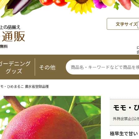
文字サイズ
ガーデニング
その他
グッズ
モモ・ひめまるこ 農水省登録品種
モモ・
外持出禁止(公示
極早生で甘い