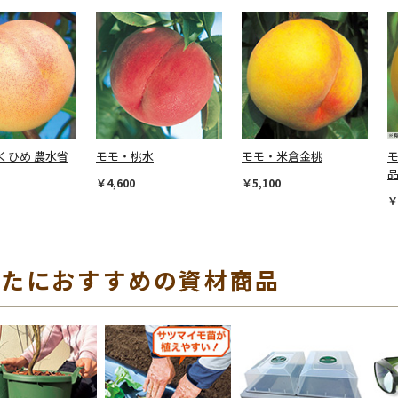
くひめ 農水省
モモ・桃水
モモ・米倉金桃
￥4,600
￥5,100
￥
なたにおすすめの資材商品