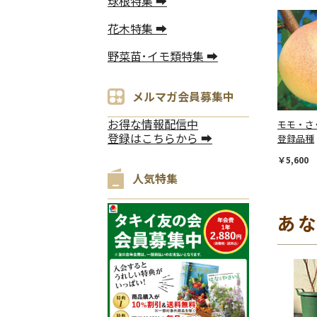
球根特集 ➡
花木特集 ➡
野菜苗･イモ類特集 ➡
メルマガ会員募集中
お得な情報配信中
モモ・さ
登録はこちらから ➡
登録品種
￥5,600
人気特集
あ