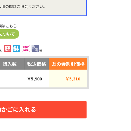
入用の際はご照会ください。
明はこちら
木
強
購入数
税込価格
友の会割引価格
￥5,900
￥5,310
物かごに入れる