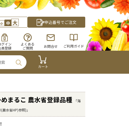
大
申込番号でご注文
中
小
ログイン
よくある
ご利用ガイド
お問合せ
会員登録
ご質問
カート
ひめまるこ 農水省登録品種
「海
(農水省HP)参照)」
！