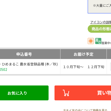
※大量にご
アイコンの説
落葉中
申込番号
お届け予定
・ひめまるこ 農水省登録品種 (本／秋)
１０月下旬～ １２月下旬
0502
買い
お気に入り
タキイ友の会について特典を見る