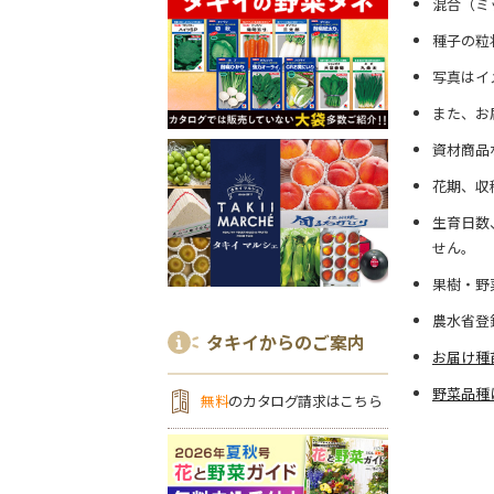
混合（ミ
種子の粒
写真はイ
また、お
資材商品
花期、収
生育日数
せん。
果樹・野
農水省登
タキイからのご案内
お届け種
野菜品種
無料
のカタログ請求はこちら