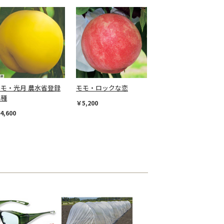
モモ・光月 農水省登録
モモ・ロックな恋
品種
￥5,200
4,600