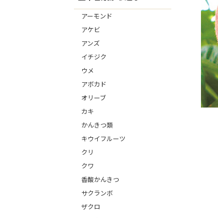
アーモンド
アケビ
アンズ
イチジク
ウメ
アボカド
オリーブ
カキ
かんきつ類
キウイフルーツ
クリ
クワ
香酸かんきつ
サクランボ
ザクロ