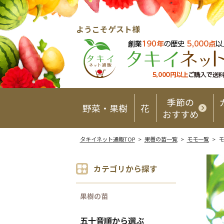
ようこそゲスト様
季節の
野菜・果樹
花
おすすめ
タキイネット通販TOP
>
果樹の苗一覧
>
モモ一覧
> 
カテゴリから探す
果樹の苗
五十音順から選ぶ