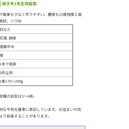
接ぎ木1年生地掘苗
で裂果も少なく作りやすい。糖度も15度程度と高
良好。バラ科
日なた
花壇･鉢植
落葉中木
強
1本で結実
6月上旬
1果170～200g
収穫の目安は3～4年。
的な平地を基準に表記しています。お住まいの気
より前後することがあります。