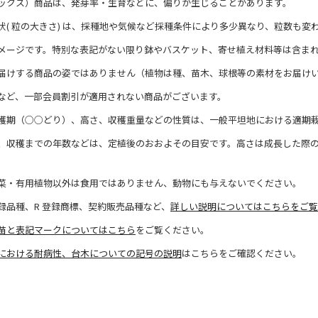
ックス）商品は、発芽率・生育などに、偏りが生じることがあります。
状( 粒の大きさ) は、採種地や気候など採種条件により多少異なり、粒数も変
メージです。特別な表記がない限り鉢やバスケット、寄せ植え材料等は含ま
届けする商品の姿ではありません（植物は種、苗木、球根等の素材をお届け
など、一部会員割引が適用されない商品がございます。
穫期（○○どり）、高さ、収穫重量などの性質は、一般平坦地における適期
、収穫までの年数などは、定植後のおおよその目安です。高さは成長した際
菜・有用植物以外は食用ではありません、動物にも与えないでください。
録品種、R 登録商標、契約販売品種など、
詳しい説明についてはこちらをご覧
苗と表記マークについてはこちら
をご覧ください。
における耐病性、台木についての記号の説明
はこちらをご確認ください。