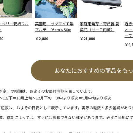
ーベリー栽培フル
菜園用 サツマイモ黒
家庭用発芽・育苗器 愛
近赤
ト
マルチ 95cm×50m
菜花（サーモ内蔵）
オー
ーブ
80
￥2,880
￥21,000
￥4,
あなたにおすすめの商品をも
予定」の時期は、およそのお届け時期を表しています。
/上～12/下＝10月上旬～12月下旬 9/中より順次＝9月中旬より順次
子粒数は、およその目安として表示しています。実際の粒数と多少差異があり
域、時期によっては、すぐには播種できない種子があります。必ずご当地に