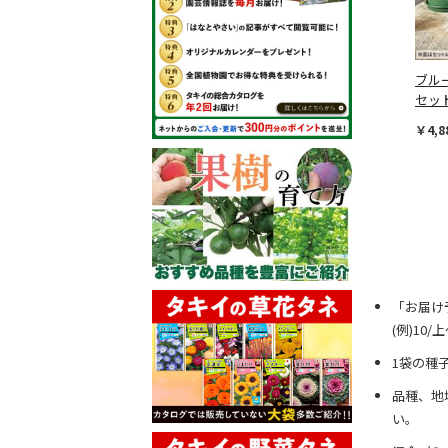
ブル
セッ
￥4,8
「お届け
(例)10
1袋の種
品種、地
い。