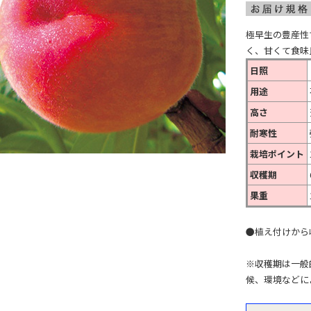
極早生の豊産性
く、甘くて食味
日照
用途
高さ
耐寒性
栽培ポイント
収穫期
果重
●植え付けから
※収穫期は一般
候、環境などに