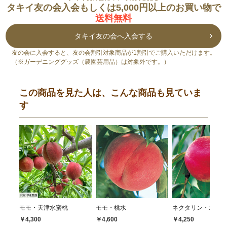
タキイ友の会入会もしくは5,000円以上のお買い物で
送料無料
タキイ友の会へ入会する
友の会に入会すると、友の会割引対象商品が1割引でご購入いただけます。
（※ガーデニンググッズ（農園芸用品）は対象外です。）
この商品を見た人は、こんな商品も見ていま
す
モモ・天津水蜜桃
モモ・桃水
ネクタリン・エンパ
￥4,300
￥4,600
￥4,250