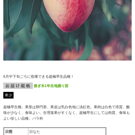
6月中下旬ごろに収穫できる超極早生品種！
接ぎ木1年生地掘り苗
希少
超極早生種。果形は卵円形、果皮は乳白色地に淡紅色。果肉は白色で溶質、酸
味が少なく、食味よい。生理落果がすくなく、超極早生にしては肉質、食味も
よい珍しい品種。バラ科
日照
日なた