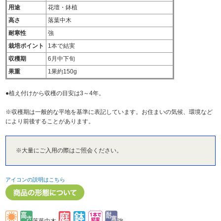
用途
花壇・鉢植
高さ
落葉中木
耐寒性
強
栽培ポイント
1本で結実
収穫期
6月中下旬
果重
1果約150g
●植え付けから収穫の目安は3～4年。
※収穫期は一般的な平地を基準に表記しています。お住まいの気候、環境など
により前後することがあります。
※大量にご入用の際はご照会ください。
アイコンの説明はこちら
落葉中木
強