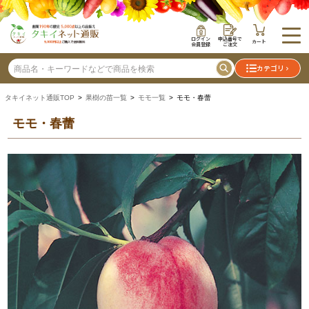
ログイン
申込番号で
カート
会員登録
ご注文
カテゴリ
タキイネット通販TOP
>
果樹の苗一覧
>
モモ一覧
> モモ・春蕾
モモ・春蕾