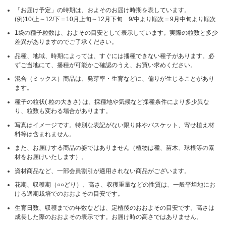
「お届け予定」の時期は、およそのお届け時期を表しています。
(例)10/上～12/下＝10月上旬～12月下旬 9/中より順次＝9月中旬より順次
1袋の種子粒数は、およその目安として表示しています。実際の粒数と多少
差異がありますのでご了承ください。
品種、地域、時期によっては、すぐには播種できない種子があります。必
ずご当地にて、播種が可能かご確認のうえ、お買い求めください。
混合（ミックス）商品は、発芽率・生育などに、偏りが生じることがあり
ます。
種子の粒状( 粒の大きさ) は、採種地や気候など採種条件により多少異な
り、粒数も変わる場合があります。
写真はイメージです。特別な表記がない限り鉢やバスケット、寄せ植え材
料等は含まれません。
また、お届けする商品の姿ではありません（植物は種、苗木、球根等の素
材をお届けいたします）。
資材商品など、一部会員割引が適用されない商品がございます。
花期、収穫期（○○どり）、高さ、収穫重量などの性質は、一般平坦地にお
ける適期栽培でのおおよその目安です。
生育日数、収穫までの年数などは、定植後のおおよその目安です。高さは
成長した際のおおよその表示です。お届け時の高さではありません。