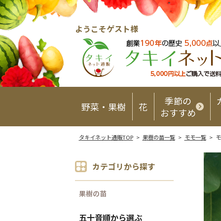
ようこそゲスト様
季節の
野菜・果樹
花
おすすめ
タキイネット通販TOP
>
果樹の苗一覧
>
モモ一覧
> モ
カテゴリから探す
果樹の苗
五十音順から選ぶ