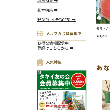
球根特集 ➡
花木特集 ➡
野菜苗･イモ類特集 ➡
モモ・さ
メルマガ会員募集中
￥4,200
お得な情報配信中
登録はこちらから ➡
人気特集
あ