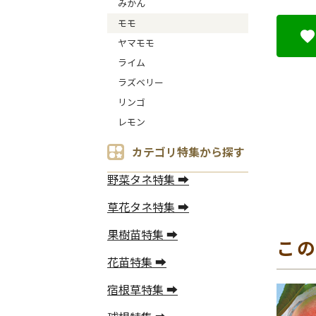
みかん
モモ
ヤマモモ
ライム
ラズベリー
リンゴ
レモン
カテゴリ特集から探す
野菜タネ特集 ➡
草花タネ特集 ➡
果樹苗特集 ➡
こ
花苗特集 ➡
宿根草特集 ➡