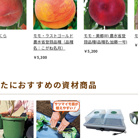
くら
モモ・ラストゴールド
モモ・美郷(R) 農水省登
農水省登録品種（品種
録品種(品種名:加藤一号)
￥
名：こがね名月）
￥5,200
￥5,300
なたにおすすめの資材商品