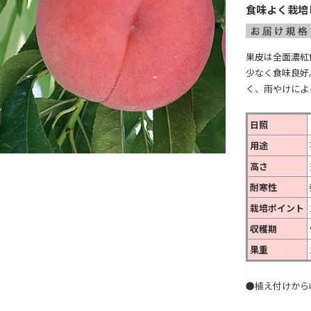
食味よく栽培
果皮は全面濃紅
少なく食味良好
く、雨やけによ
日照
用途
高さ
耐寒性
栽培ポイント
収穫期
果重
●植え付けから