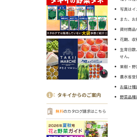
写真はイ
また、お
資材商品
花期、収
生育日数
せん。
果樹・野
農水省登
お届け種
タキイからのご案内
野菜品種
無料
のカタログ請求はこちら