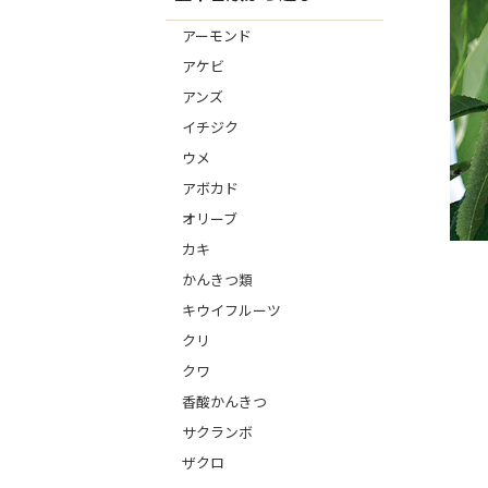
アーモンド
アケビ
アンズ
イチジク
ウメ
アボカド
オリーブ
カキ
かんきつ類
キウイフルーツ
クリ
クワ
香酸かんきつ
サクランボ
ザクロ