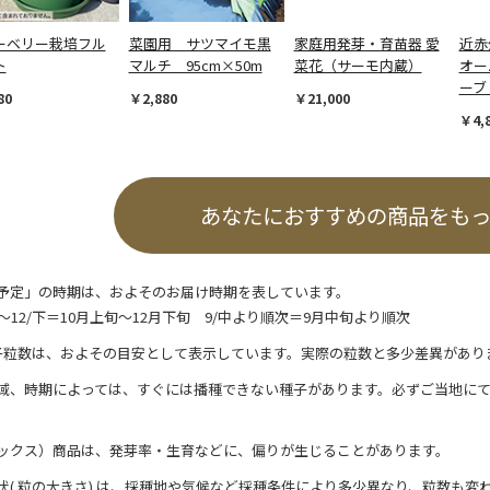
ーベリー栽培フル
菜園用 サツマイモ黒
家庭用発芽・育苗器 愛
近赤
ト
マルチ 95cm×50m
菜花（サーモ内蔵）
オー
ーブ
80
￥2,880
￥21,000
￥4,
あなたにおすすめの商品をも
予定」の時期は、およそのお届け時期を表しています。
/上～12/下＝10月上旬～12月下旬 9/中より順次＝9月中旬より順次
子粒数は、およその目安として表示しています。実際の粒数と多少差異があり
域、時期によっては、すぐには播種できない種子があります。必ずご当地に
ックス）商品は、発芽率・生育などに、偏りが生じることがあります。
状( 粒の大きさ) は、採種地や気候など採種条件により多少異なり、粒数も変