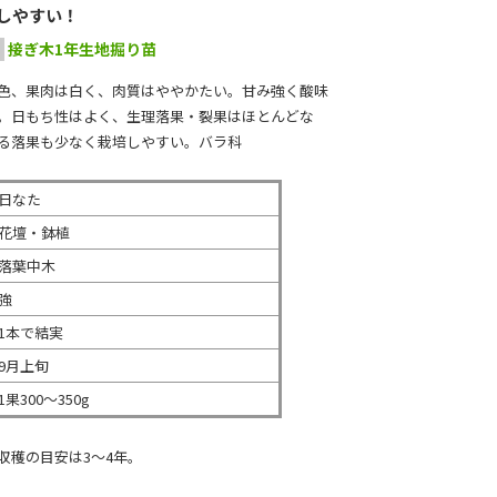
しやすい！
接ぎ木1年生地掘り苗
色、果肉は白く、肉質はややかたい。甘み強く酸味
。日もち性はよく、生理落果・裂果はほとんどな
る落果も少なく栽培しやすい。バラ科
日なた
花壇・鉢植
落葉中木
強
1本で結実
9月上旬
1果300～350g
収穫の目安は3～4年。