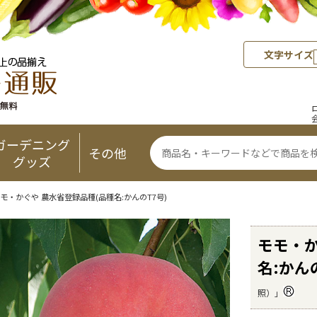
文字サイズ
ガーデニング
その他
グッズ
モ・かぐや 農水省登録品種(品種名:かんのT7号)
モモ・か
名:かん
照）」