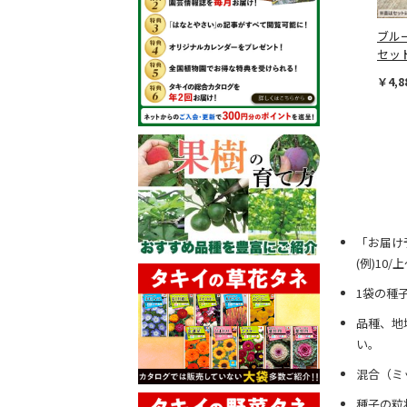
ブル
セッ
￥4,8
「お届け
(例)10
1袋の種
品種、地
い。
混合（ミ
種子の粒