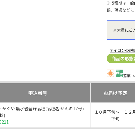
※収穫期は一般
候、環境などに
※大量にご
アイコンの説
落葉中
申込番号
お届け予定
・かぐや 農水省登録品種(品種名:かんのT7号)
１０月下旬～ １２
秋)
下旬
0211