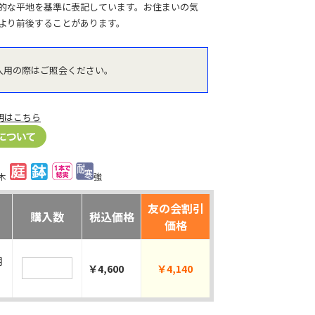
的な平地を基準に表記しています。お住まいの気
より前後することがあります。
入用の際はご照会ください。
明はこちら
木
強
友の会割引
購入数
税込価格
価格
月
￥4,600
￥4,140