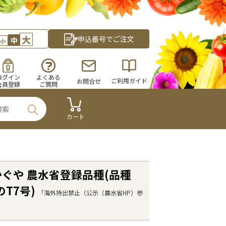
大
申込番号でご注文
中
小
ログイン
よくある
ご利用ガイド
お問合せ
会員登録
ご質問
カート
ぐや 農水省登録品種(品種
のT7号)
「海外持出禁止（公示（農水省HP）参