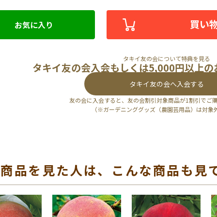
買い
お気に入り
タキイ友の会について特典を見る
タキイ友の会入会もしくは5,000円以上
タキイ友の会へ入会する
友の会に入会すると、友の会割引対象商品が1割引でご
（※ガーデニンググッズ（農園芸用品）は対象
の商品を見た人は、こんな商品も見