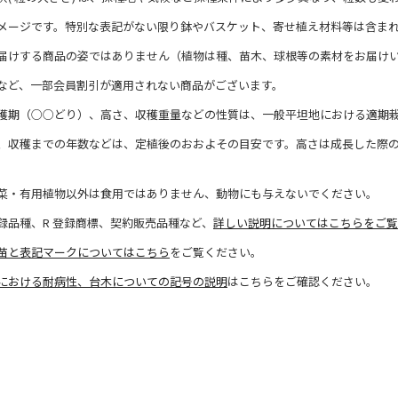
メージです。特別な表記がない限り鉢やバスケット、寄せ植え材料等は含ま
届けする商品の姿ではありません（植物は種、苗木、球根等の素材をお届け
など、一部会員割引が適用されない商品がございます。
穫期（○○どり）、高さ、収穫重量などの性質は、一般平坦地における適期
、収穫までの年数などは、定植後のおおよその目安です。高さは成長した際
菜・有用植物以外は食用ではありません、動物にも与えないでください。
録品種、R 登録商標、契約販売品種など、
詳しい説明についてはこちらをご覧
苗と表記マークについてはこちら
をご覧ください。
における耐病性、台木についての記号の説明
はこちらをご確認ください。