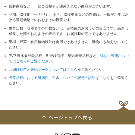
資材商品など、一部会員割引が適用されない商品がございます。
花期、収穫期（○○どり）、高さ、収穫重量などの性質は、一般平坦地にお
ける適期栽培でのおおよその目安です。
生育日数、収穫までの年数などは、定植後のおおよその目安です。高さは
成長した際のおおよその表示です。お届け時の高さではありません。
果樹・野菜・有用植物以外は食用ではありません、動物にも与えないでく
ださい。
PVP 農水省登録品種、R 登録商標、契約販売品種など、
詳しい説明につい
てはこちらをご覧ください。
お届け種苗と表記マークについてはこちら
をご覧ください。
野菜品種における耐病性、台木についての記号の説明
はこちらをご確認く
ださい。
ページトップへ戻る