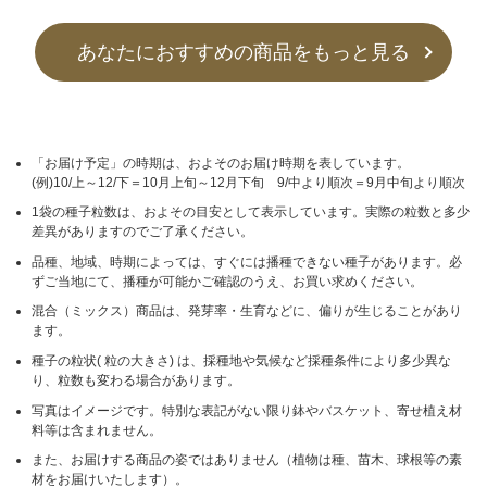
あなたにおすすめの商品をもっと見る
「お届け予定」の時期は、およそのお届け時期を表しています。
(例)10/上～12/下＝10月上旬～12月下旬 9/中より順次＝9月中旬より順次
1袋の種子粒数は、およその目安として表示しています。実際の粒数と多少
差異がありますのでご了承ください。
品種、地域、時期によっては、すぐには播種できない種子があります。必
ずご当地にて、播種が可能かご確認のうえ、お買い求めください。
混合（ミックス）商品は、発芽率・生育などに、偏りが生じることがあり
ます。
種子の粒状( 粒の大きさ) は、採種地や気候など採種条件により多少異な
り、粒数も変わる場合があります。
写真はイメージです。特別な表記がない限り鉢やバスケット、寄せ植え材
料等は含まれません。
また、お届けする商品の姿ではありません（植物は種、苗木、球根等の素
材をお届けいたします）。