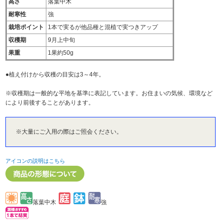
高さ
落葉中木
耐寒性
強
栽培ポイント
1本で実るが他品種と混植で実つきアップ
収穫期
9月上中旬
果重
1果約50g
●植え付けから収穫の目安は3～4年。
※収穫期は一般的な平地を基準に表記しています。お住まいの気候、環境など
により前後することがあります。
※大量にご入用の際はご照会ください。
アイコンの説明はこちら
落葉中木
強