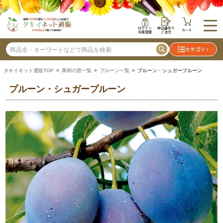
ログイン
申込番号で
カート
会員登録
ご注文
カテゴリ
タキイネット通販TOP
>
果樹の苗一覧
>
プルーン一覧
> プルーン・シュガープルーン
プルーン・シュガープルーン