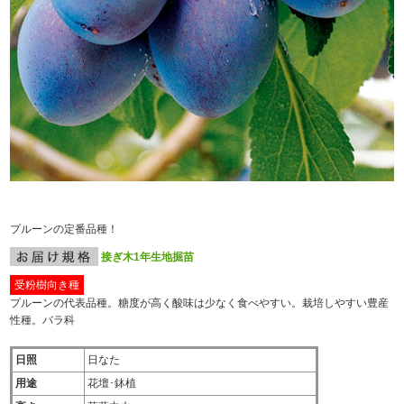
プルーンの定番品種！
接ぎ木1年生地掘苗
受粉樹向き種
プルーンの代表品種。糖度が高く酸味は少なく食べやすい。栽培しやすい豊産
性種。バラ科
日照
日なた
用途
花壇･鉢植