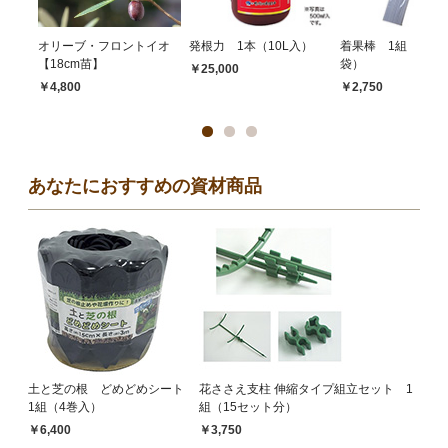
オリーブ・フロントイオ
発根力 1本（10L入）
着果棒 1組（白50
【18cm苗】
袋）
￥25,000
￥4,800
￥2,750
あなたにおすすめの資材商品
土と芝の根 どめどめシート
花ささえ支柱 伸縮タイプ組立セット 1
1組（4巻入）
組（15セット分）
￥6,400
￥3,750