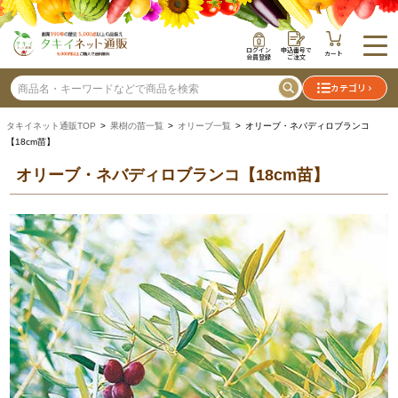
ログイン
申込番号で
カート
会員登録
ご注文
カテゴリ
タキイネット通販TOP
>
果樹の苗一覧
>
オリーブ一覧
> オリーブ・ネバディロブランコ
【18cm苗】
オリーブ・ネバディロブランコ【18cm苗】