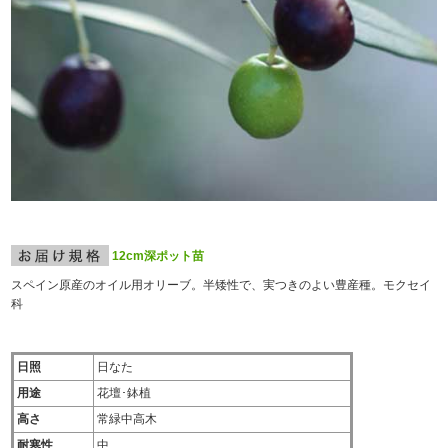
12cm深ポット苗
スペイン原産のオイル用オリーブ。半矮性で、実つきのよい豊産種。モクセイ
科
日照
日なた
用途
花壇･鉢植
高さ
常緑中高木
耐寒性
中