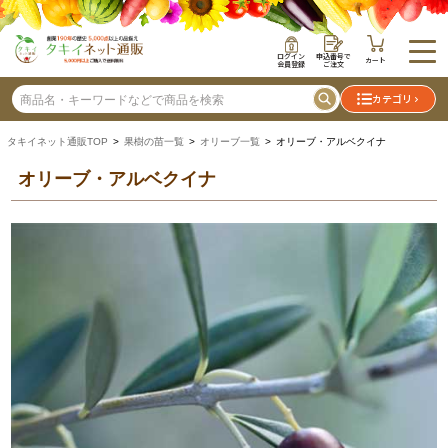
ログイン
申込番号で
カート
会員登録
ご注文
カテゴリ
タキイネット通販TOP
>
果樹の苗一覧
>
オリーブ一覧
> オリーブ・アルベクイナ
オリーブ・アルベクイナ