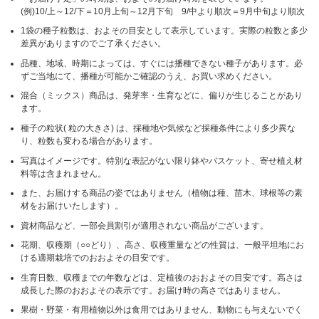
(例)10/上～12/下＝10月上旬～12月下旬 9/中より順次＝9月中旬より順次
1袋の種子粒数は、およその目安として表示しています。実際の粒数と多少
差異がありますのでご了承ください。
品種、地域、時期によっては、すぐには播種できない種子があります。必
ずご当地にて、播種が可能かご確認のうえ、お買い求めください。
混合（ミックス）商品は、発芽率・生育などに、偏りが生じることがあり
ます。
種子の粒状( 粒の大きさ) は、採種地や気候など採種条件により多少異な
り、粒数も変わる場合があります。
写真はイメージです。特別な表記がない限り鉢やバスケット、寄せ植え材
料等は含まれません。
また、お届けする商品の姿ではありません（植物は種、苗木、球根等の素
材をお届けいたします）。
資材商品など、一部会員割引が適用されない商品がございます。
花期、収穫期（○○どり）、高さ、収穫重量などの性質は、一般平坦地にお
ける適期栽培でのおおよその目安です。
生育日数、収穫までの年数などは、定植後のおおよその目安です。高さは
成長した際のおおよその表示です。お届け時の高さではありません。
果樹・野菜・有用植物以外は食用ではありません、動物にも与えないでく