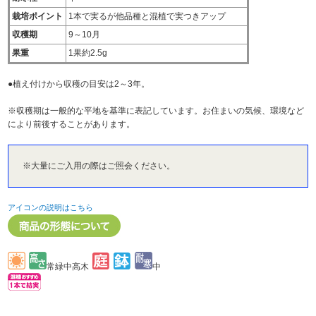
栽培ポイント
1本で実るが他品種と混植で実つきアップ
収穫期
9～10月
果重
1果約2.5g
●植え付けから収穫の目安は2～3年。
※収穫期は一般的な平地を基準に表記しています。お住まいの気候、環境など
により前後することがあります。
※大量にご入用の際はご照会ください。
アイコンの説明はこちら
常緑中高木
中