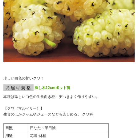
珍しい白色の甘いクワ！
挿し木12cmポット苗
本種は珍しい白色の生食向き種。実つきよく作りやすい。
【クワ（マルベリー）】
生食のほかジャムやジュースなども楽しめる。 クワ科
日照
日なた～半日陰
用途
花壇･鉢植