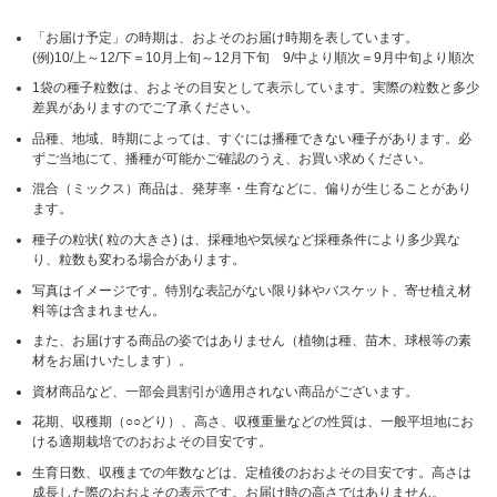
「お届け予定」の時期は、およそのお届け時期を表しています。
(例)10/上～12/下＝10月上旬～12月下旬 9/中より順次＝9月中旬より順次
1袋の種子粒数は、およその目安として表示しています。実際の粒数と多少
差異がありますのでご了承ください。
品種、地域、時期によっては、すぐには播種できない種子があります。必
ずご当地にて、播種が可能かご確認のうえ、お買い求めください。
混合（ミックス）商品は、発芽率・生育などに、偏りが生じることがあり
ます。
種子の粒状( 粒の大きさ) は、採種地や気候など採種条件により多少異な
り、粒数も変わる場合があります。
写真はイメージです。特別な表記がない限り鉢やバスケット、寄せ植え材
料等は含まれません。
また、お届けする商品の姿ではありません（植物は種、苗木、球根等の素
材をお届けいたします）。
資材商品など、一部会員割引が適用されない商品がございます。
花期、収穫期（○○どり）、高さ、収穫重量などの性質は、一般平坦地にお
ける適期栽培でのおおよその目安です。
生育日数、収穫までの年数などは、定植後のおおよその目安です。高さは
成長した際のおおよその表示です。お届け時の高さではありません。