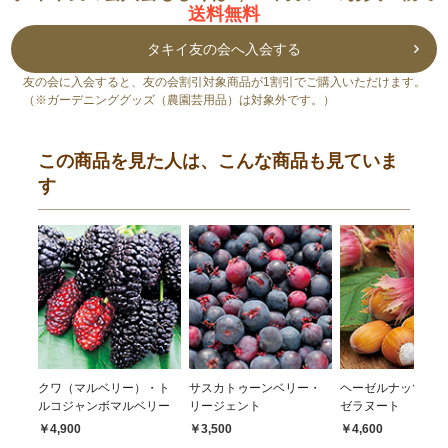
送料無料
タキイ友の会へ入会する
友の会に入会すると、友の会割引対象商品が1割引でご購入いただけます。
（※ガーデニンググッズ（農園芸用品）は対象外です。）
この商品を見た人は、こんな商品も見ていま
す
クワ（マルベリー）・ト
サスカトゥーンベリー・
ヘーゼルナッツ・ロ
ルコジャンボマルベリー
リージェント
ゼラヌート
￥4,900
￥3,500
￥4,600