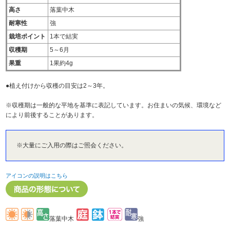
高さ
落葉中木
耐寒性
強
栽培ポイント
1本で結実
収穫期
5～6月
果重
1果約4g
●植え付けから収穫の目安は2～3年。
※収穫期は一般的な平地を基準に表記しています。お住まいの気候、環境など
により前後することがあります。
※大量にご入用の際はご照会ください。
アイコンの説明はこちら
落葉中木
強