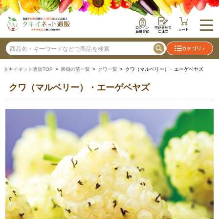
ログイン
申込番号で
カート
会員登録
ご注文
カテゴリ
タキイネット通販TOP
>
果樹の苗一覧
>
クワ一覧
> クワ（マルベリー）・エーゲベヤズ
クワ（マルベリー）・エーゲベヤズ