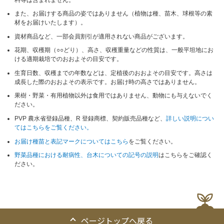
また、お届けする商品の姿ではありません（植物は種、苗木、球根等の素
材をお届けいたします）。
資材商品など、一部会員割引が適用されない商品がございます。
花期、収穫期（○○どり）、高さ、収穫重量などの性質は、一般平坦地にお
ける適期栽培でのおおよその目安です。
生育日数、収穫までの年数などは、定植後のおおよその目安です。高さは
成長した際のおおよその表示です。お届け時の高さではありません。
果樹・野菜・有用植物以外は食用ではありません、動物にも与えないでく
ださい。
PVP 農水省登録品種、R 登録商標、契約販売品種など、
詳しい説明につい
てはこちらをご覧ください。
お届け種苗と表記マークについてはこちら
をご覧ください。
野菜品種における耐病性、台木についての記号の説明
はこちらをご確認く
ださい。
ページトップへ戻る