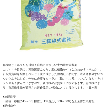
有機物とミネラルを補給！自然にやさしい土の総合栄養剤
土づくりを目的に、完熟家畜ふんたい肥に植物かす（なたねかす・米ぬか）、
石灰質資材を配合しペレット状に成形した濃縮たい肥です。吸収されやすいカ
ルシウムをはじめ、作物に必要なミネラル（鉄、ホウ素、マンガンなど）をバ
ランス良く含んでいますので、農作物の品質向上に役立ちます。有機物によ
り、有用微生物が繁殖され連作障害の軽減にとても役立ちます。（日本製）
■施肥目安
・播種、移植の15～30日前に、1坪当たり300～600gを土全体に混ぜる。
■肥料成分