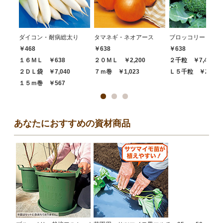
ダイコン・耐病総太り
タマネギ・ネオアース
ブロッコリー・ハイ
￥468
￥638
￥638
１６ＭＬ ￥638
２０ＭＬ ￥2,200
２千粒 ￥7,480
２ＤＬ袋 ￥7,040
７ｍ巻 ￥1,023
Ｌ５千粒 ￥20,68
１５ｍ巻 ￥567
あなたにおすすめの資材商品