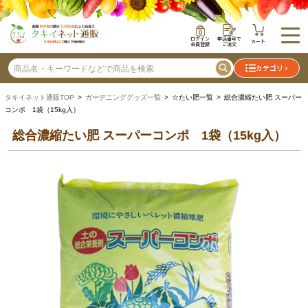
ログイン
申込番号で
カート
会員登録
ご注文
カテゴリ
タキイネット通販TOP
>
ガーデニンググッズ一覧
> ☆たい肥一覧 > 総合濃縮たい肥 スーパー
コンポ 1袋（15kg入）
総合濃縮たい肥 スーパーコンポ 1袋（15kg入）