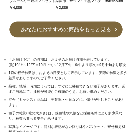
ブルーベリー栽培フルセット
菜園用 サツマイモ黒マルチ 95cm×50m
￥4,880
￥2,880
あなたにおすすめの商品をもっと見る
「お届け予定」の時期は、およそのお届け時期を表しています。
(例)10/上～12/下＝10月上旬～12月下旬 9/中より順次＝9月中旬より順次
1袋の種子粒数は、およその目安として表示しています。実際の粒数と多少
差異がありますのでご了承ください。
品種、地域、時期によっては、すぐには播種できない種子があります。必
ずご当地にて、播種が可能かご確認のうえ、お買い求めください。
混合（ミックス）商品は、発芽率・生育などに、偏りが生じることがあり
ます。
種子の粒状( 粒の大きさ) は、採種地や気候など採種条件により多少異な
り、粒数も変わる場合があります。
写真はイメージです。特別な表記がない限り鉢やバスケット、寄せ植え材
料等は含まれません。