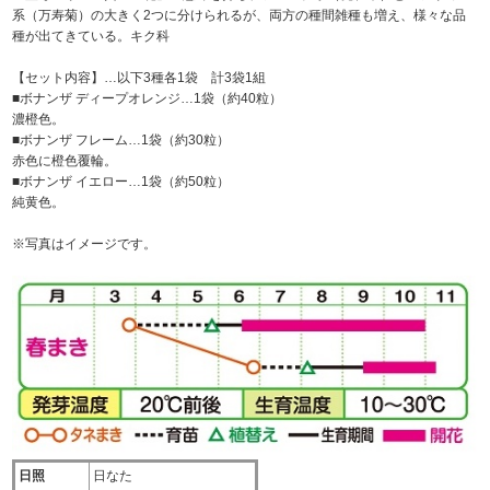
系（万寿菊）の大きく2つに分けられるが、両方の種間雑種も増え、様々な品
種が出てきている。キク科
【セット内容】…以下3種各1袋 計3袋1組
■ボナンザ ディープオレンジ…1袋（約40粒）
濃橙色。
■ボナンザ フレーム…1袋（約30粒）
赤色に橙色覆輪。
■ボナンザ イエロー…1袋（約50粒）
純黄色。
※写真はイメージです。
日照
日なた