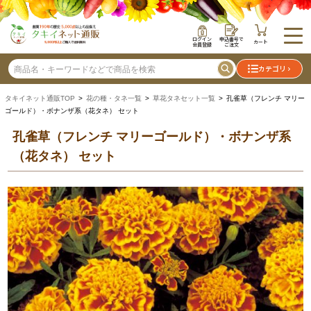
ログイン
申込番号で
カート
会員登録
ご注文
カテゴリ
タキイネット通販TOP
>
花の種・タネ一覧
>
草花タネセット一覧
> 孔雀草（フレンチ マリー
ゴールド）・ボナンザ系（花タネ） セット
孔雀草（フレンチ マリーゴールド）・ボナンザ系
（花タネ） セット