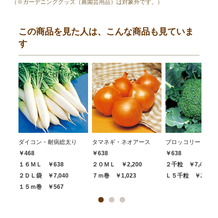
（※ガーデニンググッズ（農園芸用品）は対象外です。）
この商品を見た人は、こんな商品も見ていま
す
ダイコン・耐病総太り
タマネギ・ネオアース
ブロッコリー・ハイ
￥468
￥638
￥638
１６ＭＬ ￥638
２０ＭＬ ￥2,200
２千粒 ￥7,480
２ＤＬ袋 ￥7,040
７ｍ巻 ￥1,023
Ｌ５千粒 ￥20,68
１５ｍ巻 ￥567