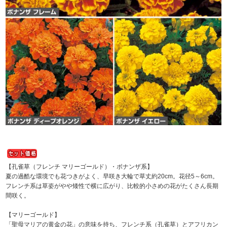
【孔雀草（フレンチ マリーゴールド）・ボナンザ系】
夏の過酷な環境でも花つきがよく、早咲き大輪で草丈約20cm。花径5～6cm。
フレンチ系は草姿がやや矮性で横に広がり、比較的小さめの花がたくさん長期
間咲く。
【マリーゴールド】
「聖母マリアの黄金の花」の意味を持ち、フレンチ系（孔雀草）とアフリカン