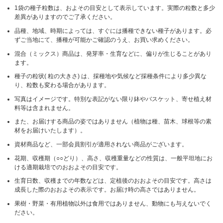
1袋の種子粒数は、およその目安として表示しています。実際の粒数と多少
差異がありますのでご了承ください。
品種、地域、時期によっては、すぐには播種できない種子があります。必
ずご当地にて、播種が可能かご確認のうえ、お買い求めください。
混合（ミックス）商品は、発芽率・生育などに、偏りが生じることがあり
ます。
種子の粒状( 粒の大きさ) は、採種地や気候など採種条件により多少異な
り、粒数も変わる場合があります。
写真はイメージです。特別な表記がない限り鉢やバスケット、寄せ植え材
料等は含まれません。
また、お届けする商品の姿ではありません（植物は種、苗木、球根等の素
材をお届けいたします）。
資材商品など、一部会員割引が適用されない商品がございます。
花期、収穫期（○○どり）、高さ、収穫重量などの性質は、一般平坦地にお
ける適期栽培でのおおよその目安です。
生育日数、収穫までの年数などは、定植後のおおよその目安です。高さは
成長した際のおおよその表示です。お届け時の高さではありません。
果樹・野菜・有用植物以外は食用ではありません、動物にも与えないでく
ださい。