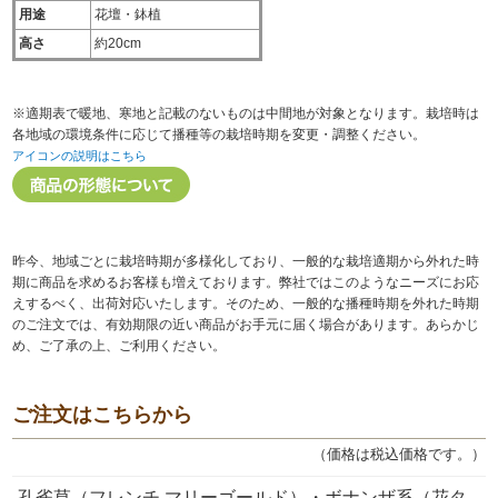
用途
花壇・鉢植
高さ
約20cm
※適期表で暖地、寒地と記載のないものは中間地が対象となります。栽培時は
各地域の環境条件に応じて播種等の栽培時期を変更・調整ください。
アイコンの説明はこちら
昨今、地域ごとに栽培時期が多様化しており、一般的な栽培適期から外れた時
期に商品を求めるお客様も増えております。弊社ではこのようなニーズにお応
えするべく、出荷対応いたします。そのため、一般的な播種時期を外れた時期
のご注文では、有効期限の近い商品がお手元に届く場合があります。あらかじ
め、ご了承の上、ご利用ください。
ご注文はこちらから
（価格は税込価格です。）
孔雀草（フレンチ マリーゴールド）・ボナンザ系（花タ