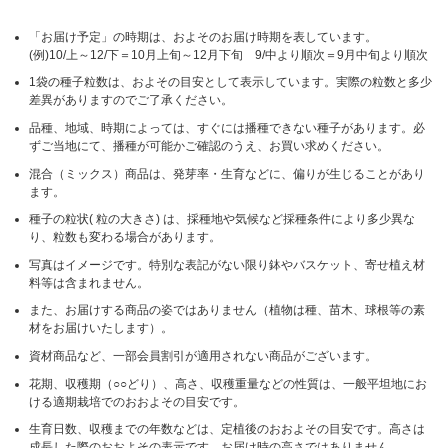
「お届け予定」の時期は、およそのお届け時期を表しています。
(例)10/上～12/下＝10月上旬～12月下旬 9/中より順次＝9月中旬より順次
1袋の種子粒数は、およその目安として表示しています。実際の粒数と多少
差異がありますのでご了承ください。
品種、地域、時期によっては、すぐには播種できない種子があります。必
ずご当地にて、播種が可能かご確認のうえ、お買い求めください。
混合（ミックス）商品は、発芽率・生育などに、偏りが生じることがあり
ます。
種子の粒状( 粒の大きさ) は、採種地や気候など採種条件により多少異な
り、粒数も変わる場合があります。
写真はイメージです。特別な表記がない限り鉢やバスケット、寄せ植え材
料等は含まれません。
また、お届けする商品の姿ではありません（植物は種、苗木、球根等の素
材をお届けいたします）。
資材商品など、一部会員割引が適用されない商品がございます。
花期、収穫期（○○どり）、高さ、収穫重量などの性質は、一般平坦地にお
ける適期栽培でのおおよその目安です。
生育日数、収穫までの年数などは、定植後のおおよその目安です。高さは
成長した際のおおよその表示です。お届け時の高さではありません。