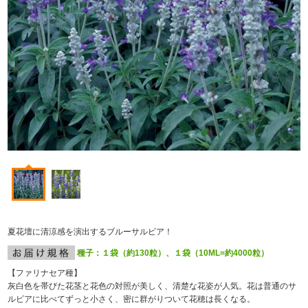
夏花壇に清涼感を演出するブルーサルビア！
種子：１袋（約130粒）、１袋（10ML=約4000粒）
【ファリナセア種】
灰白色を帯びた花茎と花色の対照が美しく、清楚な花姿が人気。花は普通のサ
ルビアに比べてずっと小さく、密に群がりついて花穂は長くなる。