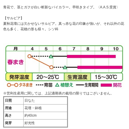
青花で、茎とガクが白い斬新なバイカラー。早咲きタイプ。〈A.A.S.受賞〉
【サルビア】
夏秋花壇には欠かせないサルビア。真っ赤な花の印象が強いが、それ以外の花
色も多く、花穂の形も様々。シソ科
※営利生産用に関しては、上記適期表の栽培の限りではございません。
日照
日なた
用途
花壇・鉢植
高さ
約40cm
発芽
好光性