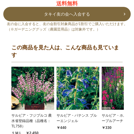
送料無料
タキイ友の会へ入会する
友の会に入会すると、友の会割引対象商品が1割引でご購入いただけます。
（※ガーデニンググッズ（農園芸用品）は対象外です。）
この商品を見た人は、こんな商品も見ていま
す
サルビア・フジプルコ 農
サルビア・パテンス ブル
サルビア・ホルミナ
水省登録品種（品種名：
ーエンジェル
ーブルアーチミック
TL758）
￥440
￥330
１ＭＬ ￥2,450