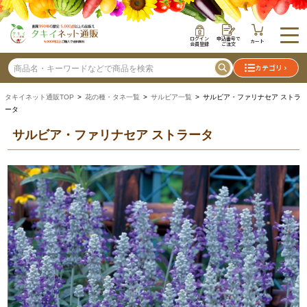
ログイン
申込番号で
カート
会員登録
ご注文
カテゴリ
タキイネット通販TOP
>
花の種・タネ一覧
>
サルビア一覧
> サルビア・ファリナセア ストラ
ータ
サルビア・ファリナセア ストラータ