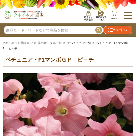
ログイン
申込番号で
カート
会員登録
ご注文
カテゴリ
タキイネット通販TOP
>
花の種・タネ一覧
> ☆ペチュニア一覧 > ペチュニア・F1マンボＧ
Ｐ ピ－チ
ペチュニア・F1マンボＧＰ ピ－チ