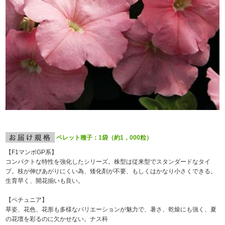
ペレット種子：1袋（約1，000粒）
【F
1
マンボGP系】
コンパクトな特性を強化したシリーズ。株型は従来型でスタンダードなタイ
プ。枝が伸びあがりにくい為、矮化剤が不要、もしくはかなり小さくできる。
生育早く、開花揃いも良い。
【ペチュニア】
草姿、花色、花形も多様なバリエーションが魅力で、暑さ、乾燥にも強く、夏
の花壇を彩るのに欠かせない。ナス科