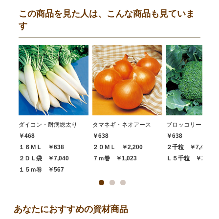
この商品を見た人は、こんな商品も見ていま
す
ダイコン・耐病総太り
タマネギ・ネオアース
ブロッコリー・ハイ
￥468
￥638
￥638
１６ＭＬ ￥638
２０ＭＬ ￥2,200
２千粒 ￥7,480
２ＤＬ袋 ￥7,040
７ｍ巻 ￥1,023
Ｌ５千粒 ￥20,68
１５ｍ巻 ￥567
あなたにおすすめの資材商品