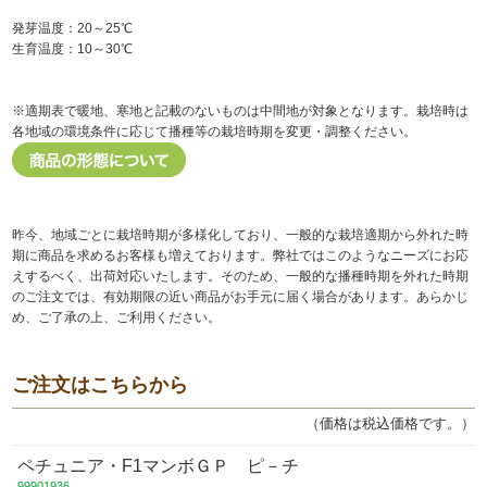
発芽温度：20～25℃
生育温度：10～30℃
※適期表で暖地、寒地と記載のないものは中間地が対象となります。栽培時は
各地域の環境条件に応じて播種等の栽培時期を変更・調整ください。
昨今、地域ごとに栽培時期が多様化しており、一般的な栽培適期から外れた時
期に商品を求めるお客様も増えております。弊社ではこのようなニーズにお応
えするべく、出荷対応いたします。そのため、一般的な播種時期を外れた時期
のご注文では、有効期限の近い商品がお手元に届く場合があります。あらかじ
め、ご了承の上、ご利用ください。
ご注文はこちらから
（価格は税込価格です。）
ペチュニア・F1マンボＧＰ ピ－チ
99901936