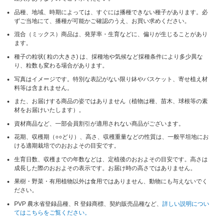
品種、地域、時期によっては、すぐには播種できない種子があります。必
ずご当地にて、播種が可能かご確認のうえ、お買い求めください。
混合（ミックス）商品は、発芽率・生育などに、偏りが生じることがあり
ます。
種子の粒状( 粒の大きさ) は、採種地や気候など採種条件により多少異な
り、粒数も変わる場合があります。
写真はイメージです。特別な表記がない限り鉢やバスケット、寄せ植え材
料等は含まれません。
また、お届けする商品の姿ではありません（植物は種、苗木、球根等の素
材をお届けいたします）。
資材商品など、一部会員割引が適用されない商品がございます。
花期、収穫期（○○どり）、高さ、収穫重量などの性質は、一般平坦地にお
ける適期栽培でのおおよその目安です。
生育日数、収穫までの年数などは、定植後のおおよその目安です。高さは
成長した際のおおよその表示です。お届け時の高さではありません。
果樹・野菜・有用植物以外は食用ではありません、動物にも与えないでく
ださい。
PVP 農水省登録品種、R 登録商標、契約販売品種など、
詳しい説明につい
てはこちらをご覧ください。