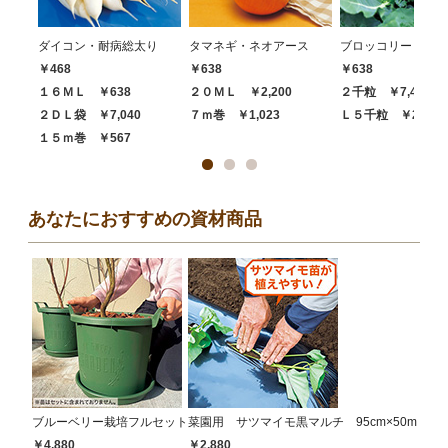
ダイコン・耐病総太り
タマネギ・ネオアース
ブロッコリー・ハイ
￥468
￥638
￥638
１６ＭＬ ￥638
２０ＭＬ ￥2,200
２千粒 ￥7,480
２ＤＬ袋 ￥7,040
７ｍ巻 ￥1,023
Ｌ５千粒 ￥20,68
１５ｍ巻 ￥567
あなたにおすすめの資材商品
ブルーベリー栽培フルセット
菜園用 サツマイモ黒マルチ 95cm×50m
￥4,880
￥2,880