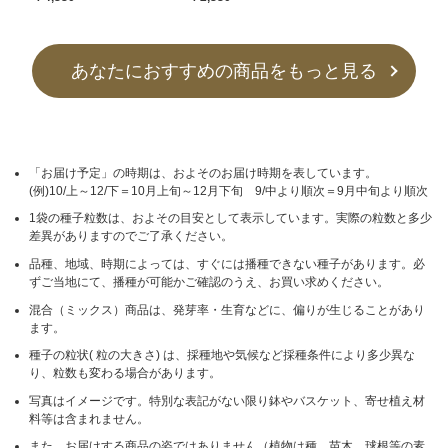
あなたにおすすめの商品をもっと見る
「お届け予定」の時期は、およそのお届け時期を表しています。
(例)10/上～12/下＝10月上旬～12月下旬 9/中より順次＝9月中旬より順次
1袋の種子粒数は、およその目安として表示しています。実際の粒数と多少
差異がありますのでご了承ください。
品種、地域、時期によっては、すぐには播種できない種子があります。必
ずご当地にて、播種が可能かご確認のうえ、お買い求めください。
混合（ミックス）商品は、発芽率・生育などに、偏りが生じることがあり
ます。
種子の粒状( 粒の大きさ) は、採種地や気候など採種条件により多少異な
り、粒数も変わる場合があります。
写真はイメージです。特別な表記がない限り鉢やバスケット、寄せ植え材
料等は含まれません。
また、お届けする商品の姿ではありません（植物は種、苗木、球根等の素