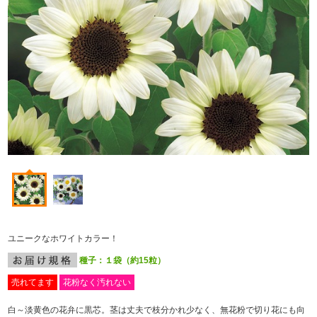
ユニークなホワイトカラー！
種子：１袋（約15粒）
売れてます
花粉なく汚れない
白～淡黄色の花弁に黒芯。茎は丈夫で枝分かれ少なく、無花粉で切り花にも向