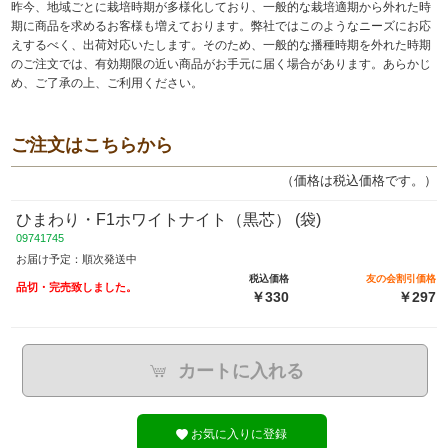
昨今、地域ごとに栽培時期が多様化しており、一般的な栽培適期から外れた時
期に商品を求めるお客様も増えております。弊社ではこのようなニーズにお応
えするべく、出荷対応いたします。そのため、一般的な播種時期を外れた時期
のご注文では、有効期限の近い商品がお手元に届く場合があります。あらかじ
め、ご了承の上、ご利用ください。
ご注文はこちらから
（価格は税込価格です。）
ひまわり・F1ホワイトナイト（黒芯） (袋)
09741745
お届け予定：順次発送中
税込価格
友の会割引価格
品切・完売致しました。
￥330
￥297
カートに入れる
お気に入りに登録