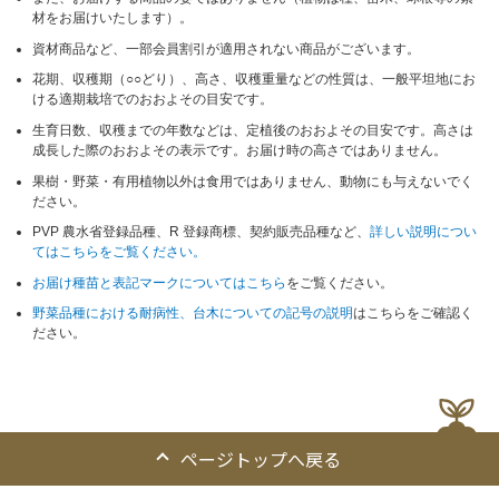
材をお届けいたします）。
資材商品など、一部会員割引が適用されない商品がございます。
花期、収穫期（○○どり）、高さ、収穫重量などの性質は、一般平坦地にお
ける適期栽培でのおおよその目安です。
生育日数、収穫までの年数などは、定植後のおおよその目安です。高さは
成長した際のおおよその表示です。お届け時の高さではありません。
果樹・野菜・有用植物以外は食用ではありません、動物にも与えないでく
ださい。
PVP 農水省登録品種、R 登録商標、契約販売品種など、
詳しい説明につい
てはこちらをご覧ください。
お届け種苗と表記マークについてはこちら
をご覧ください。
野菜品種における耐病性、台木についての記号の説明
はこちらをご確認く
ださい。
ページトップへ戻る