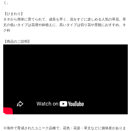
く。
【ひまわり】
タネから簡単に育てられて、成長も早く、花をすぐに楽しめる人気の草花。草
丈の低いタイプは花壇や鉢植えに、高いタイプは切り花や景観におすすめ。キ
ク科
【商品のご説明】
※海外で育成されたユニーク品種で、花色・花姿・草丈などに個体差がありま