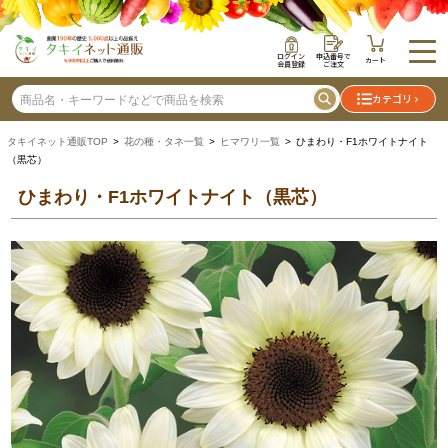
ログイン
申込番号で
カート
会員登録
ご注文
カテゴリ
タキイネット通販TOP
>
花の種・タネ一覧
>
ヒマワリ一覧
> ひまわり・F1ホワイトナイト
（黒芯）
ひまわり・F1ホワイトナイト（黒芯）