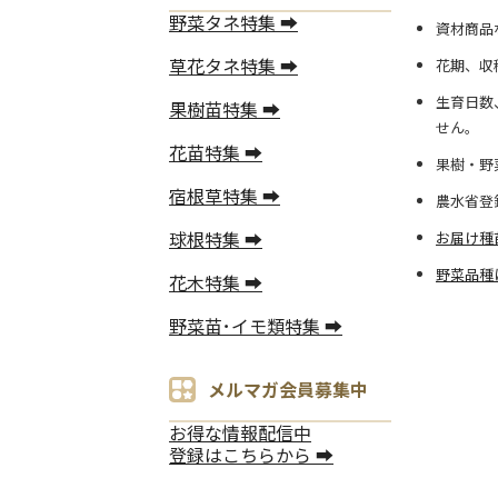
野菜タネ特集 ➡
資材商品
草花タネ特集 ➡
花期、収
生育日数
果樹苗特集 ➡
せん。
花苗特集 ➡
果樹・野
宿根草特集 ➡
農水省登
球根特集 ➡
お届け種
野菜品種
花木特集 ➡
野菜苗･イモ類特集 ➡
メルマガ会員募集中
お得な情報配信中
登録はこちらから ➡