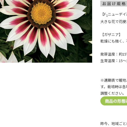
【F
ニューデイ
1
大きな花で花梗
【ガザニア】
乾燥にも強く、
発芽温度：約15
生育温度：15～
※適期表で暖地
す。栽培時は各
調整ください。
昨今、地域ごと