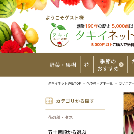
ようこそゲスト様
季節の
野菜・果樹
花
おすすめ
タキイネット通販TOP
>
花の種・タネ一覧
>
ガザニア
カテゴリから探す
花の種・タネ
五十音順から選ぶ