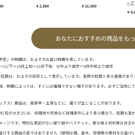
ーブ
80
￥2,880
￥21,000
￥4,
あなたにおすすめの商品をも
予定」の時期は、およそのお届け時期を表しています。
/上～12/下＝10月上旬～12月下旬 9/中より順次＝9月中旬より順次
子粒数は、およその目安として表示しています。実際の粒数と多少差異があり
域、時期によっては、すぐには播種できない種子があります。必ずご当地に
ックス）商品は、発芽率・生育などに、偏りが生じることがあります。
状( 粒の大きさ) は、採種地や気候など採種条件により多少異なり、粒数も変
メージです。特別な表記がない限り鉢やバスケット、寄せ植え材料等は含ま
届けする商品の姿ではありません（植物は種、苗木、球根等の素材をお届け