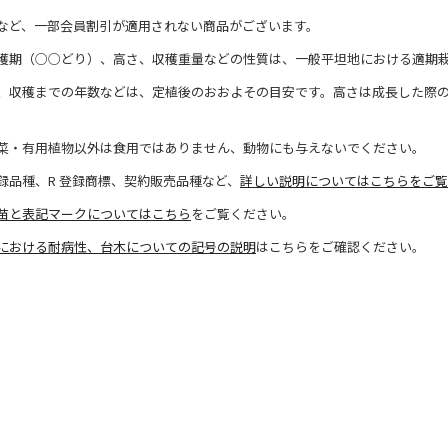
など、一部会員割引が適用されない商品がございます。
穫期（○○どり）、高さ、収穫重量などの性質は、一般平坦地における適期
、収穫までの年数などは、定植後のおおよその目安です。高さは成長した際
菜・有用植物以外は食用ではありません、動物にも与えないでください。
録品種、R 登録商標、契約販売品種など、
詳しい説明についてはこちらをご覧
苗と表記マークについてはこちら
をご覧ください。
における耐病性、台木についての記号の説明
はこちらをご確認ください。