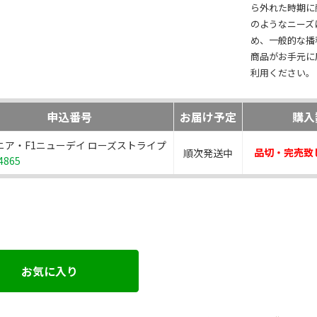
ら外れた時期に
のようなニーズ
め、一般的な播
商品がお手元に
利用ください。
申込番号
お届け予定
購入
ニア・F1ニューデイ ローズストライプ
品切・完売致
順次発送中
4865
お気に入り