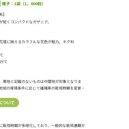
種子：1袋（1，000粒）
系】
が短くコンパクトなガザニア。
花壇に映えるカラフルな花色が魅力。キク科
℃
25℃
、寒地と記載のないものは中間地が対象となりま
地域の環境条件に応じて播種等の栽培時期を変更・
に栽培時期が多様化しており、一般的な栽培適期か