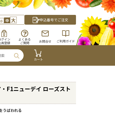
大
申込番号でご注文
中
小
ログイン
よくある
ご利用ガイド
お問合せ
会員登録
ご質問
カート
・F1ニューデイ ローズスト
をうばわれる