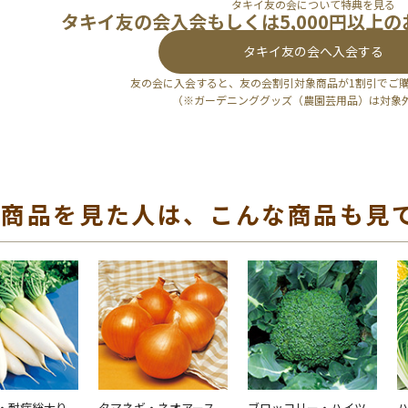
タキイ友の会について特典を見る
タキイ友の会入会もしくは5,000円以上
タキイ友の会へ入会する
友の会に入会すると、友の会割引対象商品が1割引でご
（※ガーデニンググッズ（農園芸用品）は対象
の商品を見た人は、こんな商品も見
・耐病総太り
タマネギ・ネオアース
ブロッコリー・ハイツ