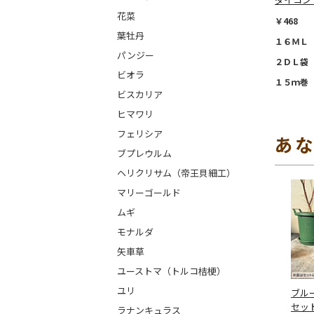
花菜
￥468
葉牡丹
１６ＭＬ 
パンジー
２ＤＬ袋 
ビオラ
１５ｍ巻 
ビスカリア
ヒマワリ
フェリシア
あ
ブプレウルム
ヘリクリサム（帝王貝細工）
マリーゴールド
ムギ
モナルダ
矢車草
ユーストマ（トルコ桔梗）
ユリ
ブル
セッ
ラナンキュラス