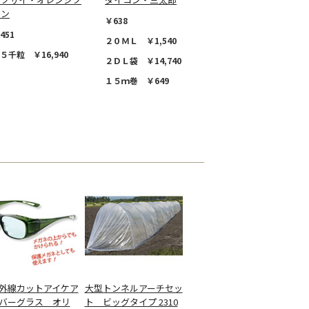
イン
￥638
451
２０ＭＬ ￥1,540
５千粒 ￥16,940
２ＤＬ袋 ￥14,740
１５ｍ巻 ￥649
外線カットアイケア
大型トンネルアーチセッ
バーグラス オリ
ト ビッグタイプ 2310