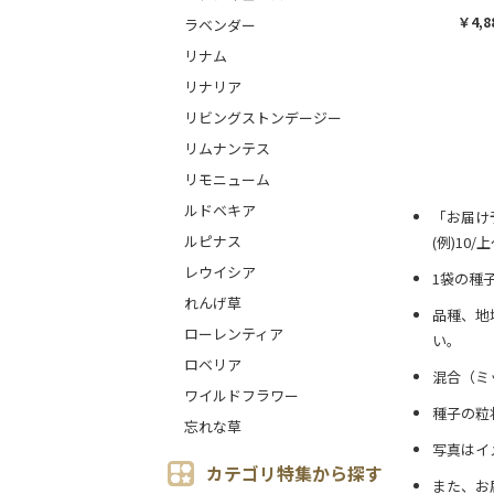
￥4,8
ラベンダー
リナム
リナリア
リビングストンデージー
リムナンテス
リモニューム
ルドベキア
「お届け
ルピナス
(例)10
レウイシア
1袋の種
れんげ草
品種、地
ローレンティア
い。
ロベリア
混合（ミ
ワイルドフラワー
種子の粒
忘れな草
写真はイ
カテゴリ特集から探す
また、お