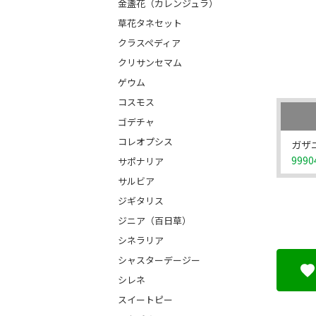
金盞花（カレンジュラ）
草花タネセット
クラスペディア
クリサンセマム
ゲウム
コスモス
ゴデチャ
コレオプシス
ガザ
9990
サポナリア
サルビア
ジギタリス
ジニア（百日草）
シネラリア
シャスターデージー
シレネ
スイートピー