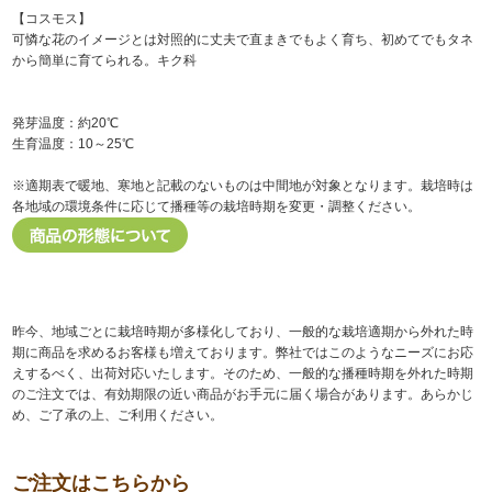
【コスモス】
可憐な花のイメージとは対照的に丈夫で直まきでもよく育ち、初めてでもタネ
から簡単に育てられる。キク科
発芽温度：約20℃
生育温度：10～25℃
※適期表で暖地、寒地と記載のないものは中間地が対象となります。栽培時は
各地域の環境条件に応じて播種等の栽培時期を変更・調整ください。
昨今、地域ごとに栽培時期が多様化しており、一般的な栽培適期から外れた時
期に商品を求めるお客様も増えております。弊社ではこのようなニーズにお応
えするべく、出荷対応いたします。そのため、一般的な播種時期を外れた時期
のご注文では、有効期限の近い商品がお手元に届く場合があります。あらかじ
め、ご了承の上、ご利用ください。
ご注文はこちらから