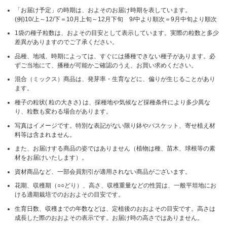
「お届け予定」の時期は、およそのお届け時期を表しています。
(例)10/上～12/下＝10月上旬～12月下旬 9/中より順次＝9月中旬より順次
1袋の種子粒数は、およその目安として表示しています。実際の粒数と多少
差異がありますのでご了承ください。
品種、地域、時期によっては、すぐには播種できない種子があります。必
ずご当地にて、播種が可能かご確認のうえ、お買い求めください。
混合（ミックス）商品は、発芽率・生育などに、偏りが生じることがあり
ます。
種子の粒状( 粒の大きさ) は、採種地や気候など採種条件により多少異な
り、粒数も変わる場合があります。
写真はイメージです。特別な表記がない限り鉢やバスケット、寄せ植え材
料等は含まれません。
また、お届けする商品の姿ではありません（植物は種、苗木、球根等の素
材をお届けいたします）。
資材商品など、一部会員割引が適用されない商品がございます。
花期、収穫期（○○どり）、高さ、収穫重量などの性質は、一般平坦地にお
ける適期栽培でのおおよその目安です。
生育日数、収穫までの年数などは、定植後のおおよその目安です。高さは
成長した際のおおよその表示です。お届け時の高さではありません。