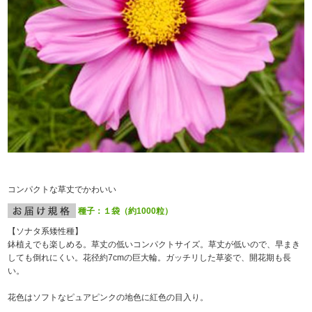
コンパクトな草丈でかわいい
種子：１袋（約1000粒）
【ソナタ系矮性種】
鉢植えでも楽しめる。草丈の低いコンパクトサイズ。草丈が低いので、早まき
しても倒れにくい。花径約7cmの巨大輪。ガッチリした草姿で、開花期も長
い。
花色はソフトなピュアピンクの地色に紅色の目入り。