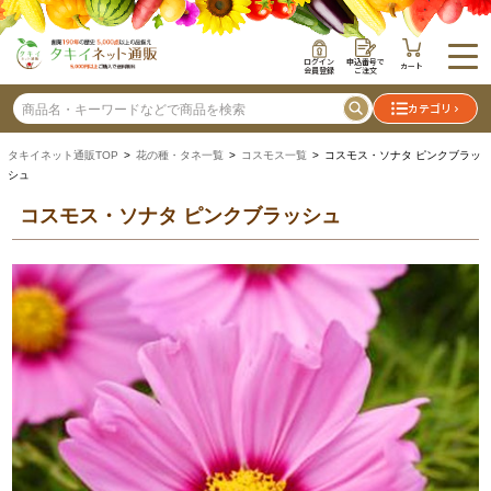
ログイン
申込番号で
カート
会員登録
ご注文
カテゴリ
タキイネット通販TOP
>
花の種・タネ一覧
>
コスモス一覧
> コスモス・ソナタ ピンクブラッ
シュ
コスモス・ソナタ ピンクブラッシュ