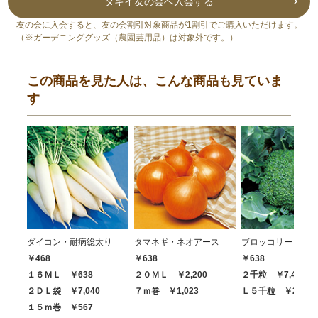
タキイ友の会へ入会する
友の会に入会すると、友の会割引対象商品が1割引でご購入いただけます。
（※ガーデニンググッズ（農園芸用品）は対象外です。）
この商品を見た人は、こんな商品も見ていま
す
ダイコン・耐病総太り
タマネギ・ネオアース
ブロッコリー・ハイ
￥468
￥638
￥638
１６ＭＬ ￥638
２０ＭＬ ￥2,200
２千粒 ￥7,480
２ＤＬ袋 ￥7,040
７ｍ巻 ￥1,023
Ｌ５千粒 ￥20,68
１５ｍ巻 ￥567