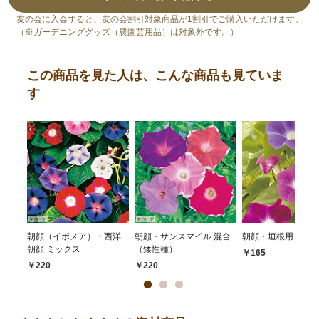
友の会に入会すると、友の会割引対象商品が1割引でご購入いただけます。
（※ガーデニンググッズ（農園芸用品）は対象外です。）
この商品を見た人は、こんな商品も見ていま
す
朝顔（イポメア）・西洋
朝顔・サンスマイル 混合
朝顔・垣根用 混合
朝顔 ミックス
（矮性種）
￥165
￥220
￥220