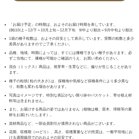
「お届け予定」の時期は、およそのお届け時期を表しています。
(例)10/上～12/下＝10月上旬～12月下旬 9/中より順次＝9月中旬より順次
1袋の種子粒数は、およその目安として表示しています。実際の粒数と多少
差異がありますのでご了承ください。
品種、地域、時期によっては、すぐには播種できない種子があります。必
ずご当地にて、播種が可能かご確認のうえ、お買い求めください。
混合（ミックス）商品は、発芽率・生育などに、偏りが生じることがあり
ます。
種子の粒状( 粒の大きさ) は、採種地や気候など採種条件により多少異な
り、粒数も変わる場合があります。
写真はイメージです。特別な表記がない限り鉢やバスケット、寄せ植え材
料等は含まれません。
また、お届けする商品の姿ではありません（植物は種、苗木、球根等の素
材をお届けいたします）。
資材商品など、一部会員割引が適用されない商品がございます。
花期、収穫期（○○どり）、高さ、収穫重量などの性質は、一般平坦地にお
ける適期栽培でのおおよその目安です。