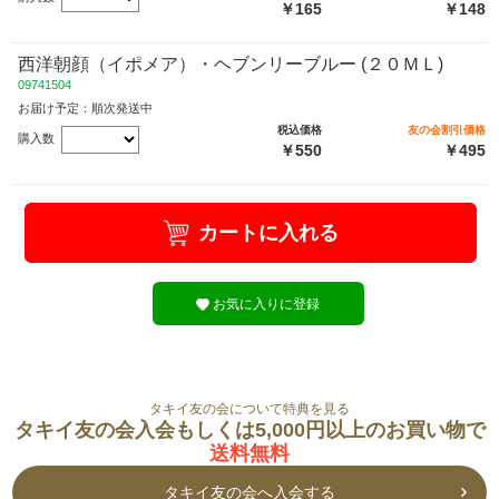
￥165
￥148
西洋朝顔（イポメア）・ヘブンリーブルー (２０ＭＬ)
09741504
お届け予定：順次発送中
税込価格
友の会割引価格
購入数
￥550
￥495
カートに入れる
お気に入りに登録
タキイ友の会について特典を見る
タキイ友の会入会もしくは5,000円以上のお買い物で
送料無料
タキイ友の会へ入会する