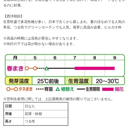
るのに好適。
【西洋朝顔】
生育旺盛で多花性種が多い。日本で古くから親しまれ、夏の涼をめでる人気の
草花。つる性でグリーンカーテンでも人気。発芽に高温が必要。ヒルガオ科
※高温の時期には花色が変化しやすくなります。
※街灯の下では花が咲かない場合があります。
※営利生産用に関しては、上記適期表の栽培の限りではございません。
日照
日なた
用途
花壇・鉢植
高さ
つる性