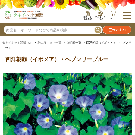
ログイン
申込番号で
カート
会員登録
ご注文
カテゴリ
タキイネット通販TOP
>
花の種・タネ一覧
> ☆朝顔一覧 > 西洋朝顔（イポメア）・ヘブンリ
ーブルー
西洋朝顔（イポメア）・ヘブンリーブルー