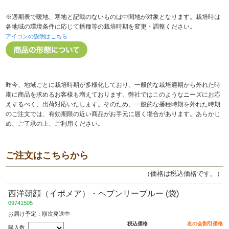
※適期表で暖地、寒地と記載のないものは中間地が対象となります。栽培時は
各地域の環境条件に応じて播種等の栽培時期を変更・調整ください。
アイコンの説明はこちら
昨今、地域ごとに栽培時期が多様化しており、一般的な栽培適期から外れた時
期に商品を求めるお客様も増えております。弊社ではこのようなニーズにお応
えするべく、出荷対応いたします。そのため、一般的な播種時期を外れた時期
のご注文では、有効期限の近い商品がお手元に届く場合があります。あらかじ
め、ご了承の上、ご利用ください。
ご注文はこちらから
（価格は税込価格です。）
西洋朝顔（イポメア）・ヘブンリーブルー (袋)
09741505
お届け予定：順次発送中
税込価格
友の会割引価格
購入数