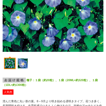
種子：１袋（約20粒）、１袋（20ML=約320粒）、１袋
（1DL=約1300粒）
人気色
澄んだ青色に丸い形の葉。8～9月より咲き始める遅咲きタイプ。花つき多く、
長期間咲き続ける。生育旺盛でつるもよく伸びるので、垣根やアーチなどを作