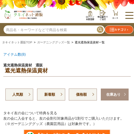
ログイン
申込番号で
カート
会員登録
ご注文
カテゴリ
タキイネット通販TOP
>
ガーデニンググッズ一覧
> 遮光遮熱保温資材一覧
アイテム数(8)
遮光遮熱保温資材 通販
遮光遮熱保温資材
人気順
新着順
価格順
在庫あり
タキイ友の会について特典を見る
友の会に入会すると、友の会割引対象商品が1割引でご購入いただけます。
（※ガーデニンググッズ（農園芸用品）は対象外です。）