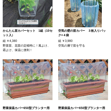
かんたん苗カバーセット 1組（10セ
空気の壁の苗カバー ３枚入りパッ
ット入）
ク×４袋
組
￥4,380
組
￥3,980
野菜苗、花苗の定植時に！風よけ、
空気の層で苗を守る
霜よけ、保温に便利！
野菜保温カバー650型プランター用
野菜保温カバー650型プランター用