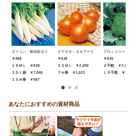
ダイコン・耐病総太り
タマネギ・ネオアース
ブロッコリー・ハイ
￥468
￥638
￥638
１６ＭＬ ￥638
２０ＭＬ ￥2,200
２千粒 ￥7,480
２ＤＬ袋 ￥7,040
７ｍ巻 ￥1,023
Ｌ５千粒 ￥20,68
１５ｍ巻 ￥567
あなたにおすすめの資材商品