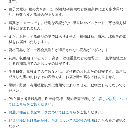
ます。
種子の粒状( 粒の大きさ) は、採種地や気候など採種条件により多少異な
り、粒数も変わる場合があります。
写真はイメージです。特別な表記がない限り鉢やバスケット、寄せ植え材
料等は含まれません。
また、お届けする商品の姿ではありません（植物は種、苗木、球根等の素
材をお届けいたします）。
資材商品など、一部会員割引が適用されない商品がございます。
花期、収穫期（○○どり）、高さ、収穫重量などの性質は、一般平坦地にお
ける適期栽培でのおおよその目安です。
生育日数、収穫までの年数などは、定植後のおおよその目安です。高さは
成長した際のおおよその表示です。お届け時の高さではありません。
果樹・野菜・有用植物以外は食用ではありません、動物にも与えないでく
ださい。
PVP 農水省登録品種、R 登録商標、契約販売品種など、
詳しい説明につい
てはこちらをご覧ください。
お届け種苗と表記マークについてはこちら
をご覧ください。
野菜品種における耐病性、台木についての記号の説明
はこちらをご確認く
ださい。