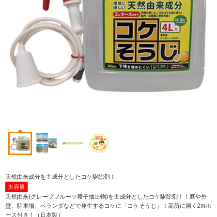
天然由来成分を主成分としたコケ駆除剤！
大容量
天然由来(グレープフルーツ種子抽出物)を主成分としたコケ駆除剤！！庭や外
壁、駐車場、ベランダなどで発生するコケに「コケそうじ」！高所に届く2mホ
ース付き！
（日本製）