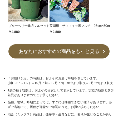
ブルーベリー栽培フルセット
菜園用 サツマイモ黒マルチ 95cm×50m
￥4,880
￥2,880
あなたにおすすめの商品をもっと見る
「お届け予定」の時期は、およそのお届け時期を表しています。
(例)10/上～12/下＝10月上旬～12月下旬 9/中より順次＝9月中旬より順次
1袋の種子粒数は、およその目安として表示しています。実際の粒数と多少
差異がありますのでご了承ください。
品種、地域、時期によっては、すぐには播種できない種子があります。必
ずご当地にて、播種が可能かご確認のうえ、お買い求めください。
混合（ミックス）商品は、発芽率・生育などに、偏りが生じることがあり