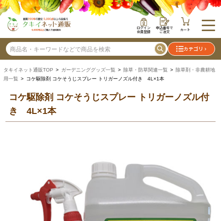
ログイン
申込番号で
カート
会員登録
ご注文
カテゴリ
タキイネット通販TOP
>
ガーデニンググッズ一覧
>
除草・防草関連一覧
>
除草剤・非農耕地
用一覧
> コケ駆除剤 コケそうじスプレー トリガーノズル付き 4L×1本
コケ駆除剤 コケそうじスプレー トリガーノズル付
き 4L×1本