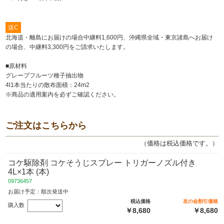
送C
北海道・離島にお届けの場合中継料1,600円、沖縄県全域・東京諸島へお届け
の場合、中継料3,300円をご請求いたします。
■原材料
グレープフルーツ種子抽出物
4l1本当たりの散布面積：24m
2
※商品の適用案内を必ずご確認ください。
ご注文はこちらから
（価格は税込価格です。）
コケ駆除剤 コケそうじスプレー トリガーノズル付き
4L×1本 (本)
09736457
お届け予定：順次発送中
税込価格
友の会割引価格
購入数
￥8,680
￥8,680