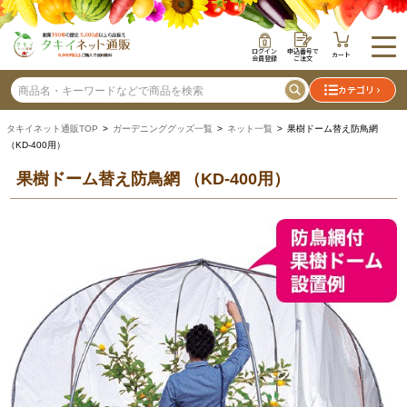
ログイン
申込番号で
カート
会員登録
ご注文
カテゴリ
タキイネット通販TOP
>
ガーデニンググッズ一覧
>
ネット一覧
> 果樹ドーム替え防鳥網
（KD-400用）
果樹ドーム替え防鳥網 （KD-400用）