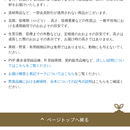
材をお届けいたします）。
資材商品など、一部会員割引が適用されない商品がございます。
花期、収穫期（○○どり）、高さ、収穫重量などの性質は、一般平坦地にお
ける適期栽培でのおおよその目安です。
生育日数、収穫までの年数などは、定植後のおおよその目安です。高さは
成長した際のおおよその表示です。お届け時の高さではありません。
果樹・野菜・有用植物以外は食用ではありません、動物にも与えないでく
ださい。
PVP 農水省登録品種、R 登録商標、契約販売品種など、
詳しい説明につい
てはこちらをご覧ください。
お届け種苗と表記マークについてはこちら
をご覧ください。
野菜品種における耐病性、台木についての記号の説明
はこちらをご確認く
ださい。
ページトップへ戻る