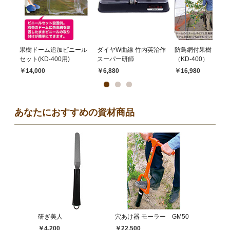
果樹ドーム追加ビニール
ダイヤW曲線 竹内英治作
防鳥網付果樹ドーム
セット(KD-400用)
スーパー研師
（KD-400）
￥14,000
￥6,880
￥16,980
あなたにおすすめの資材商品
研ぎ美人
穴あけ器 モーラー GM50
￥4,200
￥22,500