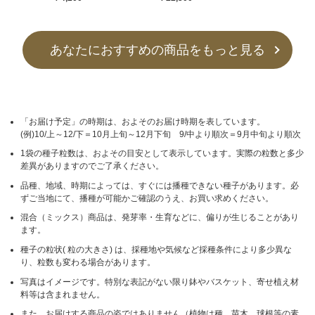
あなたにおすすめの商品をもっと見る
「お届け予定」の時期は、およそのお届け時期を表しています。
(例)10/上～12/下＝10月上旬～12月下旬 9/中より順次＝9月中旬より順次
1袋の種子粒数は、およその目安として表示しています。実際の粒数と多少
差異がありますのでご了承ください。
品種、地域、時期によっては、すぐには播種できない種子があります。必
ずご当地にて、播種が可能かご確認のうえ、お買い求めください。
混合（ミックス）商品は、発芽率・生育などに、偏りが生じることがあり
ます。
種子の粒状( 粒の大きさ) は、採種地や気候など採種条件により多少異な
り、粒数も変わる場合があります。
写真はイメージです。特別な表記がない限り鉢やバスケット、寄せ植え材
料等は含まれません。
また、お届けする商品の姿ではありません（植物は種、苗木、球根等の素