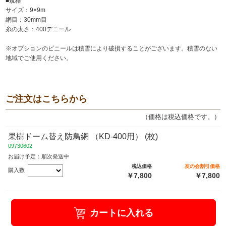
■規格
サイズ：9×9m
網目：30mm目
糸の太さ：400デニール
※オプションのビニールは積雪により破損することがございます。積雪のない
地域でご使用ください。
ご注文はこちらから
（価格は税込価格です。）
果樹ドーム替え防鳥網 （KD-400用） (枚)
09730602
お届け予定：順次発送中
税込価格
友の会割引価格
購入数
￥7,800
￥7,800
カートに入れる