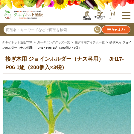
ログイン
申込番号で
カート
会員登録
ご注文
カテゴリ
タキイネット通販TOP
>
ガーデニンググッズ一覧
>
接ぎ木用アイテム一覧
> 接ぎ木用 ジョイ
ンホルダー（ナス科用） JH17-P06 1組（200個入×3袋）
接ぎ木用 ジョインホルダー（ナス科用） JH17-
P06 1組（200個入×3袋）