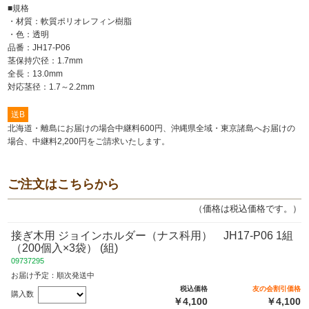
■規格
・材質：軟質ポリオレフィン樹脂
・色：透明
品番：JH17-P06
茎保持穴径：1.7mm
全長：13.0mm
対応茎径：1.7～2.2mm
送B
北海道・離島にお届けの場合中継料600円、沖縄県全域・東京諸島へお届けの
場合、中継料2,200円をご請求いたします。
ご注文はこちらから
（価格は税込価格です。）
接ぎ木用 ジョインホルダー（ナス科用） JH17-P06 1組
（200個入×3袋） (組)
09737295
お届け予定：順次発送中
税込価格
友の会割引価格
購入数
￥4,100
￥4,100