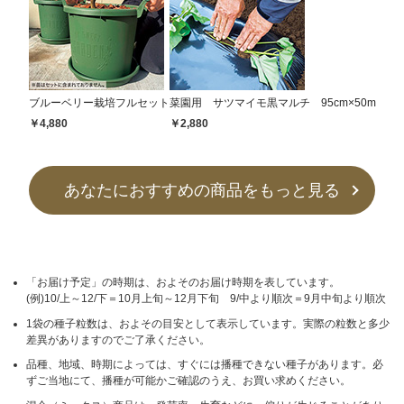
ブルーベリー栽培フルセット
菜園用 サツマイモ黒マルチ 95cm×50m
￥4,880
￥2,880
あなたにおすすめの商品をもっと見る
「お届け予定」の時期は、およそのお届け時期を表しています。
(例)10/上～12/下＝10月上旬～12月下旬 9/中より順次＝9月中旬より順次
1袋の種子粒数は、およその目安として表示しています。実際の粒数と多少
差異がありますのでご了承ください。
品種、地域、時期によっては、すぐには播種できない種子があります。必
ずご当地にて、播種が可能かご確認のうえ、お買い求めください。