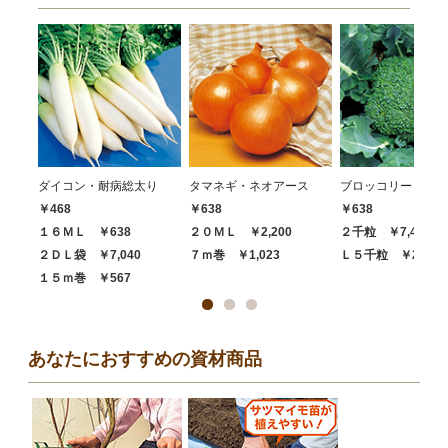
ダイコン・耐病総太り
タマネギ・ネオアース
ブロッコリー・ハイ
￥468
￥638
￥638
１６ＭＬ ￥638
２０ＭＬ ￥2,200
２千粒 ￥7,480
２ＤＬ袋 ￥7,040
７ｍ巻 ￥1,023
Ｌ５千粒 ￥20,68
１５ｍ巻 ￥567
あなたにおすすめの資材商品