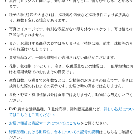
混合（ミックス）商品は、発芽率・生育などに、偏りが生じることがあり
ます。
種子の粒状( 粒の大きさ) は、採種地や気候など採種条件により多少異な
り、粒数も変わる場合があります。
写真はイメージです。特別な表記がない限り鉢やバスケット、寄せ植え材
料等は含まれません。
また、お届けする商品の姿ではありません（植物は種、苗木、球根等の素
材をお届けいたします）。
資材商品など、一部会員割引が適用されない商品がございます。
花期、収穫期（○○どり）、高さ、収穫重量などの性質は、一般平坦地にお
ける適期栽培でのおおよその目安です。
生育日数、収穫までの年数などは、定植後のおおよその目安です。高さは
成長した際のおおよその表示です。お届け時の高さではありません。
果樹・野菜・有用植物以外は食用ではありません、動物にも与えないでく
ださい。
PVP 農水省登録品種、R 登録商標、契約販売品種など、
詳しい説明につい
てはこちらをご覧ください。
お届け種苗と表記マークについてはこちら
をご覧ください。
野菜品種における耐病性、台木についての記号の説明
はこちらをご確認く
ださい。