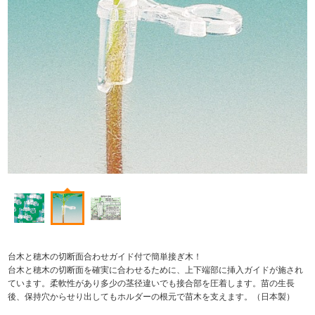
台木と穂木の切断面合わせガイド付で簡単接ぎ木！
台木と穂木の切断面を確実に合わせるために、上下端部に挿入ガイドが施され
ています。柔軟性があり多少の茎径違いでも接合部を圧着します。苗の生長
後、保持穴からせり出してもホルダーの根元で苗木を支えます。（日本製）