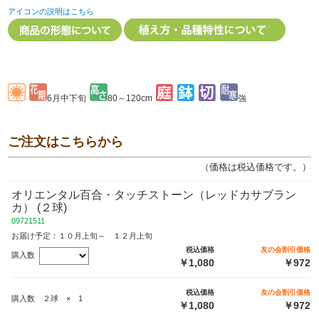
アイコンの説明はこちら
6月中下旬
80～120cm
強
ご注文はこちらから
（価格は税込価格です。）
オリエンタル百合・タッチストーン（レッドカサブラン
カ） (２球)
09721511
お届け予定：１０月上旬～ １２月上旬
税込価格
友の会割引価格
購入数
￥1,080
￥972
税込価格
友の会割引価格
購入数 ２球 × 1
￥1,080
￥972