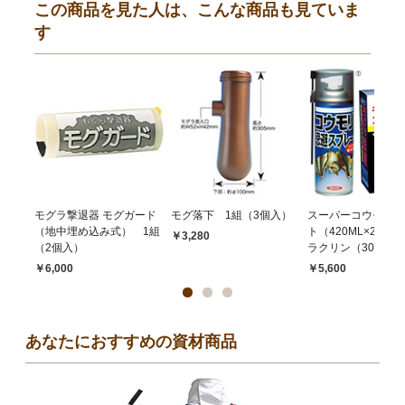
この商品を見た人は、こんな商品も見ていま
す
モグラ撃退器 モグガード
モグ落下 1組（3個入）
スーパーコウモリジ
（地中埋め込み式） 1組
ト（420ML×2本）
￥3,280
（2個入）
ラクリン（300g×2
￥6,000
￥5,600
あなたにおすすめの資材商品