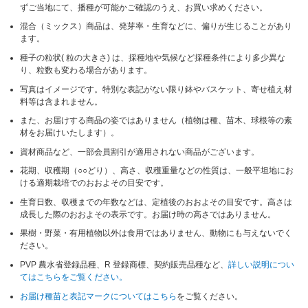
ずご当地にて、播種が可能かご確認のうえ、お買い求めください。
混合（ミックス）商品は、発芽率・生育などに、偏りが生じることがあり
ます。
種子の粒状( 粒の大きさ) は、採種地や気候など採種条件により多少異な
り、粒数も変わる場合があります。
写真はイメージです。特別な表記がない限り鉢やバスケット、寄せ植え材
料等は含まれません。
また、お届けする商品の姿ではありません（植物は種、苗木、球根等の素
材をお届けいたします）。
資材商品など、一部会員割引が適用されない商品がございます。
花期、収穫期（○○どり）、高さ、収穫重量などの性質は、一般平坦地にお
ける適期栽培でのおおよその目安です。
生育日数、収穫までの年数などは、定植後のおおよその目安です。高さは
成長した際のおおよその表示です。お届け時の高さではありません。
果樹・野菜・有用植物以外は食用ではありません、動物にも与えないでく
ださい。
PVP 農水省登録品種、R 登録商標、契約販売品種など、
詳しい説明につい
てはこちらをご覧ください。
お届け種苗と表記マークについてはこちら
をご覧ください。