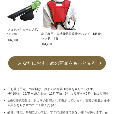
ブロアバキューム ABV-
刈払機用 多機能防振肩掛けバンド KB-54
1200W
レッド 1着
￥6,380
￥4,780
あなたにおすすめの商品をもっと見る
「お届け予定」の時期は、およそのお届け時期を表しています。
(例)10/上～12/下＝10月上旬～12月下旬 9/中より順次＝9月中旬より順次
1袋の種子粒数は、およその目安として表示しています。実際の粒数と多少
差異がありますのでご了承ください。
品種、地域、時期によっては、すぐには播種できない種子があります。必