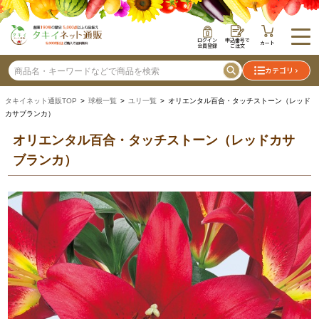
ログイン
申込番号で
カート
会員登録
ご注文
カテゴリ
タキイネット通販TOP
>
球根一覧
>
ユリ一覧
> オリエンタル百合・タッチストーン（レッド
カサブランカ）
オリエンタル百合・タッチストーン（レッドカサ
ブランカ）