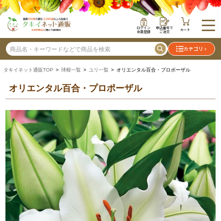
ログイン
申込番号で
カート
会員登録
ご注文
カテゴリ
タキイネット通販TOP
>
球根一覧
>
ユリ一覧
> オリエンタル百合・プロポーザル
オリエンタル百合・プロポーザル