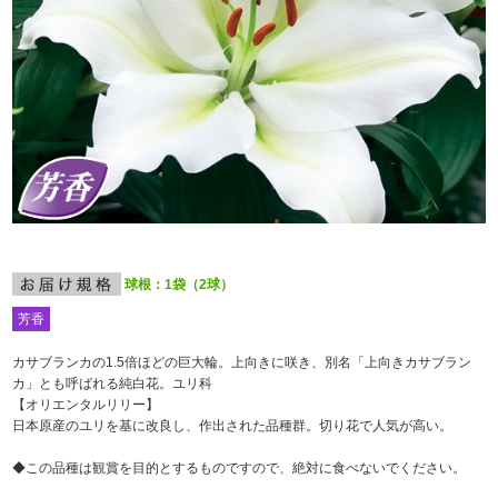
球根：1袋（2球）
芳香
カサブランカの1.5倍ほどの巨大輪。上向きに咲き、別名「上向きカサブラン
カ」とも呼ばれる純白花。ユリ科
【オリエンタルリリー】
日本原産のユリを基に改良し、作出された品種群。切り花で人気が高い。
◆この品種は観賞を目的とするものですので、絶対に食べないでください。