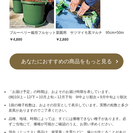
ブルーベリー栽培フルセット
菜園用 サツマイモ黒マルチ 95cm×50m
￥4,880
￥2,880
あなたにおすすめの商品をもっと見る
「お届け予定」の時期は、およそのお届け時期を表しています。
(例)10/上～12/下＝10月上旬～12月下旬 9/中より順次＝9月中旬より順次
1袋の種子粒数は、およその目安として表示しています。実際の粒数と多少
差異がありますのでご了承ください。
品種、地域、時期によっては、すぐには播種できない種子があります。必
ずご当地にて、播種が可能かご確認のうえ、お買い求めください。
混合（ミックス）商品は、発芽率・生育などに、偏りが生じることがあり