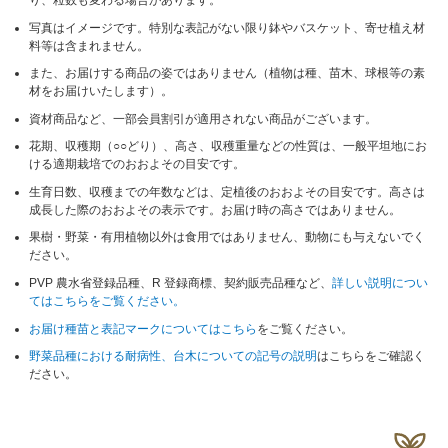
写真はイメージです。特別な表記がない限り鉢やバスケット、寄せ植え材
料等は含まれません。
また、お届けする商品の姿ではありません（植物は種、苗木、球根等の素
材をお届けいたします）。
資材商品など、一部会員割引が適用されない商品がございます。
花期、収穫期（○○どり）、高さ、収穫重量などの性質は、一般平坦地にお
ける適期栽培でのおおよその目安です。
生育日数、収穫までの年数などは、定植後のおおよその目安です。高さは
成長した際のおおよその表示です。お届け時の高さではありません。
果樹・野菜・有用植物以外は食用ではありません、動物にも与えないでく
ださい。
PVP 農水省登録品種、R 登録商標、契約販売品種など、
詳しい説明につい
てはこちらをご覧ください。
お届け種苗と表記マークについてはこちら
をご覧ください。
野菜品種における耐病性、台木についての記号の説明
はこちらをご確認く
ださい。