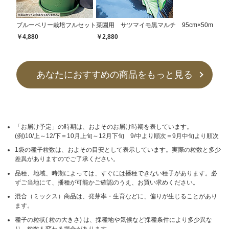
ブルーベリー栽培フルセット
菜園用 サツマイモ黒マルチ 95cm×50m
￥4,880
￥2,880
あなたにおすすめの商品をもっと見る
「お届け予定」の時期は、およそのお届け時期を表しています。
(例)10/上～12/下＝10月上旬～12月下旬 9/中より順次＝9月中旬より順次
1袋の種子粒数は、およその目安として表示しています。実際の粒数と多少
差異がありますのでご了承ください。
品種、地域、時期によっては、すぐには播種できない種子があります。必
ずご当地にて、播種が可能かご確認のうえ、お買い求めください。
混合（ミックス）商品は、発芽率・生育などに、偏りが生じることがあり
ます。
種子の粒状( 粒の大きさ) は、採種地や気候など採種条件により多少異な
り、粒数も変わる場合があります。