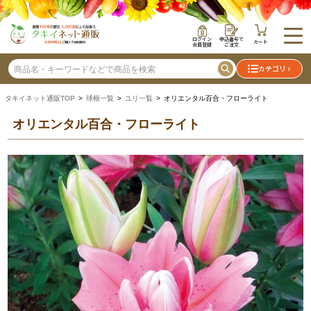
ログイン
申込番号で
カート
会員登録
ご注文
カテゴリ
タキイネット通販TOP
>
球根一覧
>
ユリ一覧
> オリエンタル百合・フローライト
オリエンタル百合・フローライト