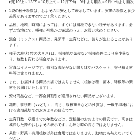
(例)10/上～12/下＝10月上旬～12月下旬 9/中より順次＝9月中旬より順次
1袋の種子粒数は、およその目安として表示しています。実際の粒数と多少
差異がありますのでご了承ください。
品種、地域、時期によっては、すぐには播種できない種子があります。必
ずご当地にて、播種が可能かご確認のうえ、お買い求めください。
混合（ミックス）商品は、発芽率・生育などに、偏りが生じることがあり
ます。
種子の粒状( 粒の大きさ) は、採種地や気候など採種条件により多少異な
り、粒数も変わる場合があります。
写真はイメージです。特別な表記がない限り鉢やバスケット、寄せ植え材
料等は含まれません。
また、お届けする商品の姿ではありません（植物は種、苗木、球根等の素
材をお届けいたします）。
資材商品など、一部会員割引が適用されない商品がございます。
花期、収穫期（○○どり）、高さ、収穫重量などの性質は、一般平坦地にお
ける適期栽培でのおおよその目安です。
生育日数、収穫までの年数などは、定植後のおおよその目安です。高さは
成長した際のおおよその表示です。お届け時の高さではありません。
果樹・野菜・有用植物以外は食用ではありません、動物にも与えないでく
ださい。