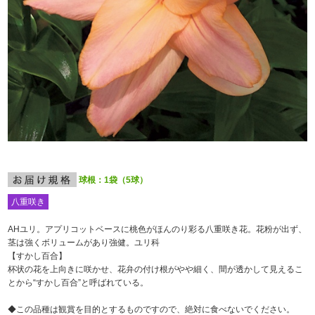
球根：1袋（5球）
八重咲き
AHユリ。アプリコットベースに桃色がほんのり彩る八重咲き花。花粉が出ず、
茎は強くボリュームがあり強健。ユリ科
【すかし百合】
杯状の花を上向きに咲かせ、花弁の付け根がやや細く、間が透かして見えるこ
とから“すかし百合”と呼ばれている。
◆この品種は観賞を目的とするものですので、絶対に食べないでください。