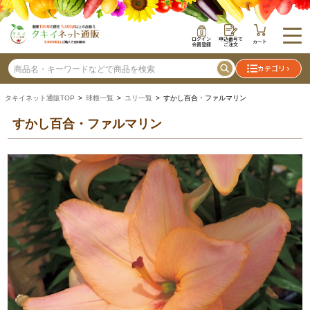
ログイン
申込番号で
カート
会員登録
ご注文
カテゴリ
タキイネット通販TOP
>
球根一覧
>
ユリ一覧
> すかし百合・ファルマリン
すかし百合・ファルマリン