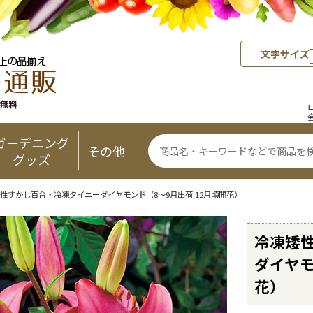
文字サイズ
ガーデニング
その他
グッズ
性すかし百合・冷凍タイニーダイヤモンド（8～9月出荷 12月頃開花）
冷凍矮
ダイヤモ
花）