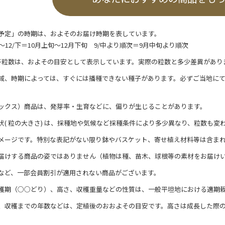
予定」の時期は、およそのお届け時期を表しています。
/上～12/下＝10月上旬～12月下旬 9/中より順次＝9月中旬より順次
子粒数は、およその目安として表示しています。実際の粒数と多少差異があり
域、時期によっては、すぐには播種できない種子があります。必ずご当地に
ックス）商品は、発芽率・生育などに、偏りが生じることがあります。
状( 粒の大きさ) は、採種地や気候など採種条件により多少異なり、粒数も変
メージです。特別な表記がない限り鉢やバスケット、寄せ植え材料等は含ま
届けする商品の姿ではありません（植物は種、苗木、球根等の素材をお届け
など、一部会員割引が適用されない商品がございます。
穫期（○○どり）、高さ、収穫重量などの性質は、一般平坦地における適期
、収穫までの年数などは、定植後のおおよその目安です。高さは成長した際