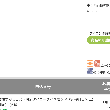
◆この品種は観
ださい。
アイコンの説
11～
強（開花中
お届
申込番号
予
矮性すかし百合・冷凍タイニーダイヤモンド（8～9月出荷 12
８月
花） (５球)
～