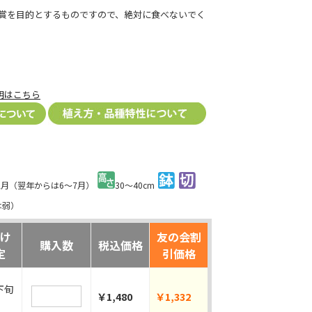
賞を目的とするものですので、絶対に食べないでく
明はこちら
12月（翌年からは6～7月）
30～40cm
は弱）
け
友の会割
購入数
税込価格
定
引価格
下旬
￥1,480
￥1,332