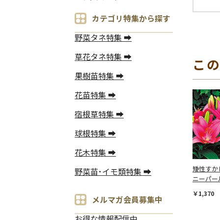
カテゴリ特集から探す
野菜タネ特集 ➡
草花タネ特集 ➡
こ
果樹苗特集 ➡
花苗特集 ➡
宿根草特集 ➡
球根特集 ➡
花木特集 ➡
矮性すか
野菜苗･イモ類特集 ➡
ニーパー
￥1,370
メルマガ会員募集中
お得な情報配信中