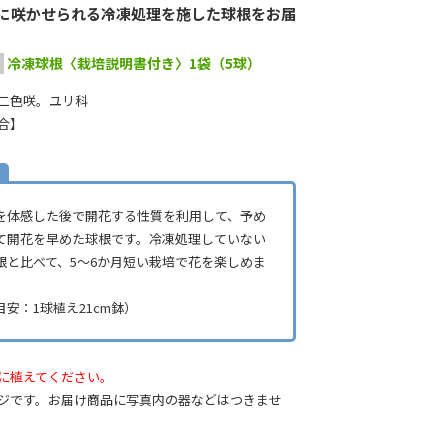
に咲かせられる冷凍処理を施した球根をお届
冷凍球根〈栽培説明書付き〉1袋（5球）
二色咲。
ユリ科
合】
？
を体感した後で開花する性質を利用して、予め
て開花を早めた球根です。冷凍処理していない
根と比べて、5～6か月短い栽培で花を楽しめま
安：1球植え21cm鉢）
に植えてください。
ジです。お届け商品に写真内の器などはつきませ