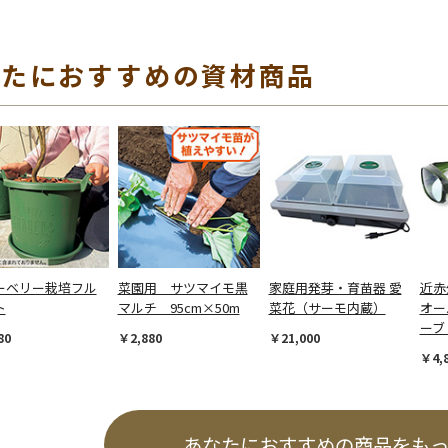
なたにおすすめの資材商品
ーベリー栽培フル
菜園用 サツマイモ黒
家庭用発芽・育苗器 愛
近赤
ト
マルチ 95cm×50m
菜花（サーモ内蔵）
オー
ーブ
80
￥2,880
￥21,000
￥4,
あなたにおすすめの商品をも