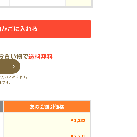
物かごに入れる
のお買い物で
送料無料
購入いただけます。
外です。）
友の会割引価格
￥1,332
￥3,321