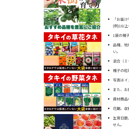
「お届け
(例)10
1袋の種
品種、地
い。
混合（ミ
種子の粒
写真はイ
また、お
資材商品
花期、収
生育日数
せん。