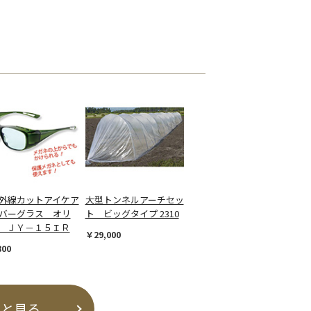
外線カットアイケア
大型トンネルアーチセッ
バーグラス オリ
ト ビッグタイプ 2310
 ＪＹ－１５ＩＲ
￥29,000
800
っと見る