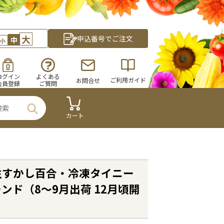
大
申込番号でご注文
中
小
ログイン
よくある
ご利用ガイド
お問合せ
会員登録
ご質問
カート
性すかし百合・冷凍タイニー
ンド（8～9月出荷 12月頃開