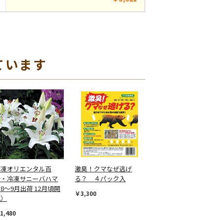
ています
冷凍オリエンタル百
激臭！クマなぜ逃げ
合・冷凍サニーバハマ
る？ ４パック入
8～9月出荷 12月頃開
￥3,300
花）
1,480