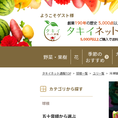
ようこそゲスト様
季節の
野菜・果樹
花
おすすめ
タキイネット通販TOP
>
球根一覧
>
ユリ一覧
> 冷凍矮
カテゴリから探す
球根
五十音順から選ぶ