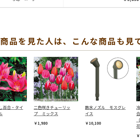
の商品を見た人は、こんな商品も見
し百合・タイ
二色咲きチューリッ
散水ノズル モスグレ
ル
プ ミックス
イス
（
￥1,980
￥10,100
￥