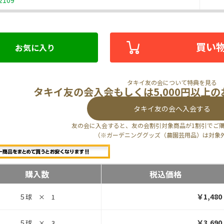
2109
買い
お気に入り
タキイ友の会について特典を見る
タキイ友の会入会もしくは5,000円以上
タキイ友の会へ入会する
友の会に入会すると、友の会割引対象商品が1割引でご
（※ガーデニンググッズ（農園芸用品）は対象
購入数
税込価格
￥1,480
５球 × 1
￥3,690
５球 × 3