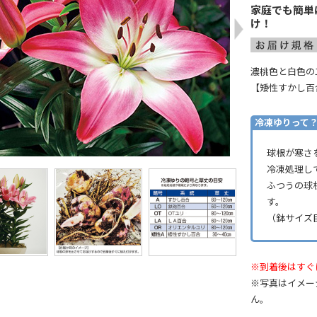
家庭でも簡単
け！
濃桃色と白色の
【矮性すかし百
冷凍ゆりって
球根が寒さ
冷凍処理し
ふつうの球
す。
（鉢サイズ目
※到着後はすぐ
※写真はイメー
ん。