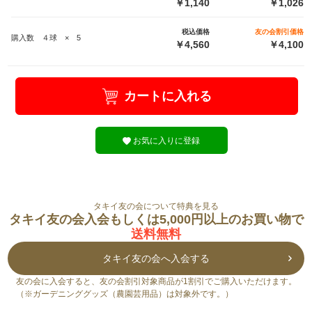
￥1,140
￥1,026
税込価格
友の会割引価格
購入数 ４球 × 5
￥4,560
￥4,100
カートに入れる
お気に入りに登録
タキイ友の会について特典を見る
タキイ友の会入会もしくは5,000円以上のお買い物で
送料無料
タキイ友の会へ入会する
友の会に入会すると、友の会割引対象商品が1割引でご購入いただけます。
（※ガーデニンググッズ（農園芸用品）は対象外です。）