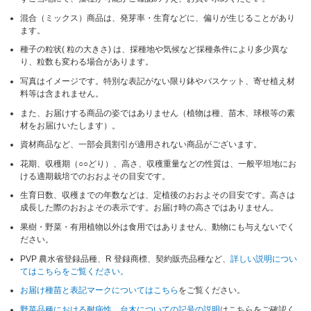
混合（ミックス）商品は、発芽率・生育などに、偏りが生じることがあり
ます。
種子の粒状( 粒の大きさ) は、採種地や気候など採種条件により多少異な
り、粒数も変わる場合があります。
写真はイメージです。特別な表記がない限り鉢やバスケット、寄せ植え材
料等は含まれません。
また、お届けする商品の姿ではありません（植物は種、苗木、球根等の素
材をお届けいたします）。
資材商品など、一部会員割引が適用されない商品がございます。
花期、収穫期（○○どり）、高さ、収穫重量などの性質は、一般平坦地にお
ける適期栽培でのおおよその目安です。
生育日数、収穫までの年数などは、定植後のおおよその目安です。高さは
成長した際のおおよその表示です。お届け時の高さではありません。
果樹・野菜・有用植物以外は食用ではありません、動物にも与えないでく
ださい。
PVP 農水省登録品種、R 登録商標、契約販売品種など、
詳しい説明につい
てはこちらをご覧ください。
お届け種苗と表記マークについてはこちら
をご覧ください。
野菜品種における耐病性、台木についての記号の説明
はこちらをご確認く