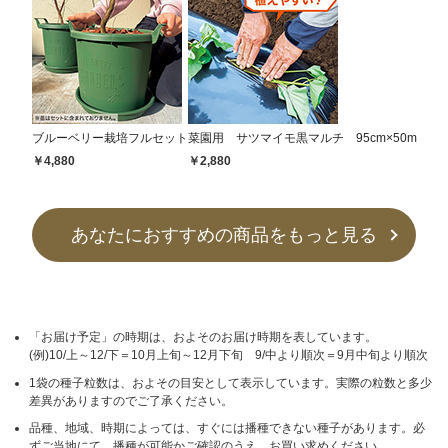
ブルーベリー栽培フルセット
菜園用 サツマイモ黒マルチ 95cm×50m
￥4,880
￥2,880
あなたにおすすめの商品をもっと見る
「お届け予定」の時期は、およそのお届け時期を表しています。
(例)10/上～12/下＝10月上旬～12月下旬 9/中より順次＝9月中旬より順次
1袋の種子粒数は、およその目安として表示しています。実際の粒数と多少
差異がありますのでご了承ください。
品種、地域、時期によっては、すぐには播種できない種子があります。必
ずご当地にて、播種が可能かご確認のうえ、お買い求めください。