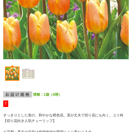
球根：1袋（4球）
T
すっきりとした形の、和やかな橙色花。茎が丈夫で切り花にも向く。ユリ科
【切り花向き人気チューリップ】