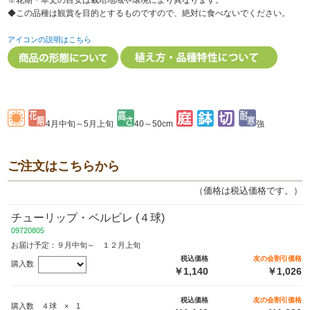
※花期・草丈の目安は栽培地域や環境により異なります。
◆この品種は観賞を目的とするものですので、絶対に食べないでください。
アイコンの説明はこちら
4月中旬～5月上旬
40～50cm
強
ご注文はこちらから
（価格は税込価格です。）
チューリップ・ベルビレ (４球)
09720805
お届け予定：９月中旬～ １２月上旬
税込価格
友の会割引価格
購入数
￥1,140
￥1,026
税込価格
友の会割引価格
購入数 ４球 × 1