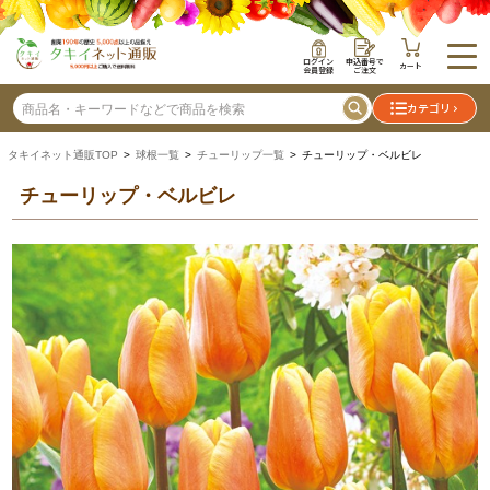
ログイン
申込番号で
カート
会員登録
ご注文
カテゴリ
タキイネット通販TOP
>
球根一覧
>
チューリップ一覧
> チューリップ・ベルビレ
チューリップ・ベルビレ