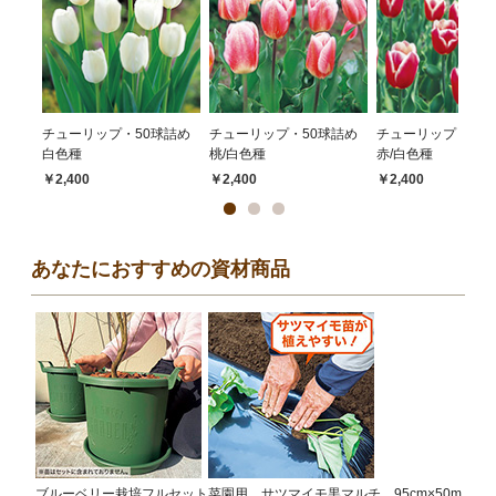
チューリップ・50球詰め
チューリップ・50球詰め
チューリップ・50
白色種
桃/白色種
赤/白色種
￥2,400
￥2,400
￥2,400
あなたにおすすめの資材商品
ブルーベリー栽培フルセット
菜園用 サツマイモ黒マルチ 95cm×50m