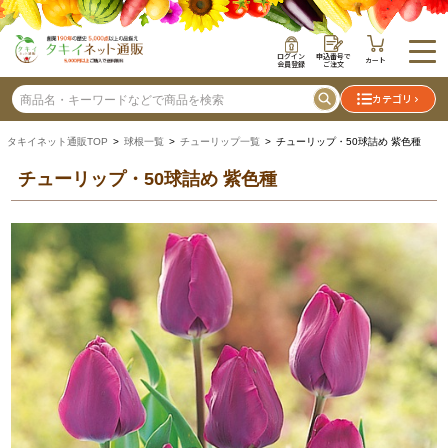
ログイン
申込番号で
カート
会員登録
ご注文
カテゴリ
タキイネット通販TOP
>
球根一覧
>
チューリップ一覧
> チューリップ・50球詰め 紫色種
チューリップ・50球詰め 紫色種