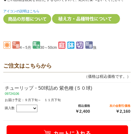
アイコンの説明はこちら
4～5月
30～50cm
強
ご注文はこちらから
（価格は税込価格です。）
チューリップ・50球詰め 紫色種 (５０球)
09724106
お届け予定：９月下旬～ １１月下旬
税込価格
友の会割引価格
購入数
￥2,400
￥2,160
カートに入れる