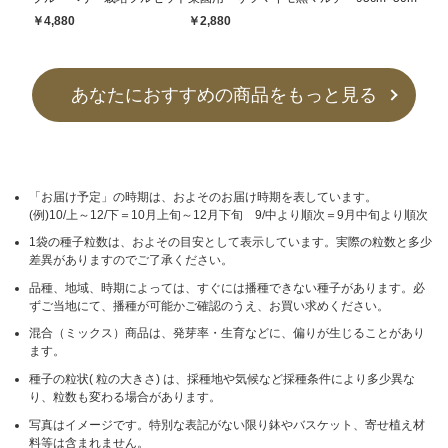
￥4,880
￥2,880
あなたにおすすめの商品をもっと見る
「お届け予定」の時期は、およそのお届け時期を表しています。
(例)10/上～12/下＝10月上旬～12月下旬 9/中より順次＝9月中旬より順次
1袋の種子粒数は、およその目安として表示しています。実際の粒数と多少
差異がありますのでご了承ください。
品種、地域、時期によっては、すぐには播種できない種子があります。必
ずご当地にて、播種が可能かご確認のうえ、お買い求めください。
混合（ミックス）商品は、発芽率・生育などに、偏りが生じることがあり
ます。
種子の粒状( 粒の大きさ) は、採種地や気候など採種条件により多少異な
り、粒数も変わる場合があります。
写真はイメージです。特別な表記がない限り鉢やバスケット、寄せ植え材
料等は含まれません。