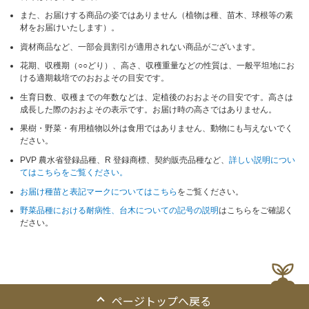
また、お届けする商品の姿ではありません（植物は種、苗木、球根等の素
材をお届けいたします）。
資材商品など、一部会員割引が適用されない商品がございます。
花期、収穫期（○○どり）、高さ、収穫重量などの性質は、一般平坦地にお
ける適期栽培でのおおよその目安です。
生育日数、収穫までの年数などは、定植後のおおよその目安です。高さは
成長した際のおおよその表示です。お届け時の高さではありません。
果樹・野菜・有用植物以外は食用ではありません、動物にも与えないでく
ださい。
PVP 農水省登録品種、R 登録商標、契約販売品種など、
詳しい説明につい
てはこちらをご覧ください。
お届け種苗と表記マークについてはこちら
をご覧ください。
野菜品種における耐病性、台木についての記号の説明
はこちらをご確認く
ださい。
ページトップへ戻る