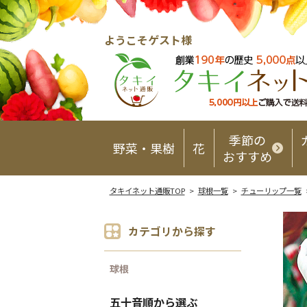
ようこそゲスト様
季節の
野菜・果樹
花
おすすめ
タキイネット通販TOP
>
球根一覧
>
チューリップ一覧
カテゴリから探す
球根
五十音順から選ぶ