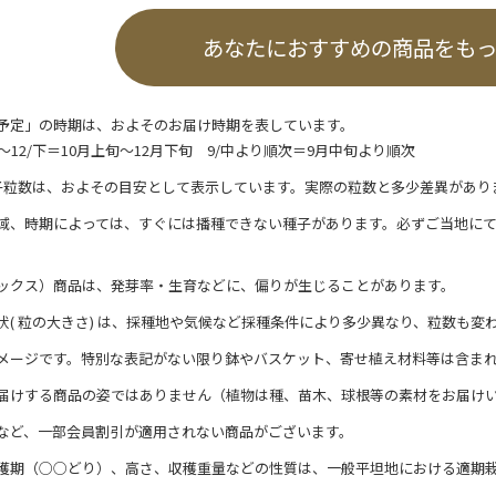
あなたにおすすめの商品をも
予定」の時期は、およそのお届け時期を表しています。
/上～12/下＝10月上旬～12月下旬 9/中より順次＝9月中旬より順次
子粒数は、およその目安として表示しています。実際の粒数と多少差異があり
域、時期によっては、すぐには播種できない種子があります。必ずご当地に
ックス）商品は、発芽率・生育などに、偏りが生じることがあります。
状( 粒の大きさ) は、採種地や気候など採種条件により多少異なり、粒数も変
メージです。特別な表記がない限り鉢やバスケット、寄せ植え材料等は含ま
届けする商品の姿ではありません（植物は種、苗木、球根等の素材をお届け
など、一部会員割引が適用されない商品がございます。
穫期（○○どり）、高さ、収穫重量などの性質は、一般平坦地における適期