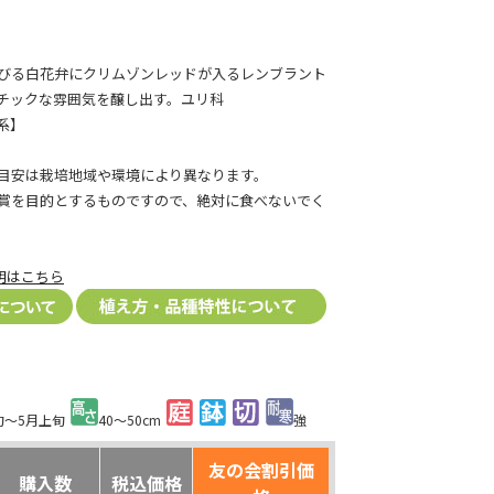
びる白花弁にクリムゾンレッドが入るレンブラント
チックな雰囲気を醸し出す。ユリ科
系】
目安は栽培地域や環境により異なります。
賞を目的とするものですので、絶対に食べないでく
明はこちら
旬～5月上旬
40～50cm
強
友の会割引価
購入数
税込価格