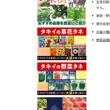
生育日数
せん。
果樹・野
農水省登
お届け種
野菜品種