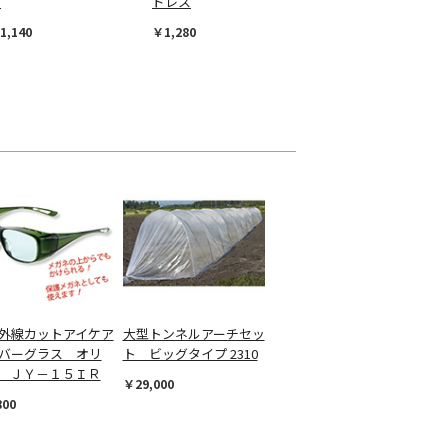
レ
ドレス
1,140
￥1,280
外線カットアイケア
大型トンネルアーチセッ
バーグラス オリ
ト ビッグタイプ 2310
 ＪＹ－１５ＩＲ
￥29,000
800