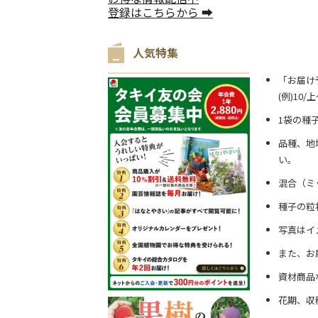
登録はこちらから ➡
人気特集
「お届け
(例)10
1袋の種
品種、地
い。
混合（ミ
種子の粒
写真はイ
また、お
資材商品
花期、収