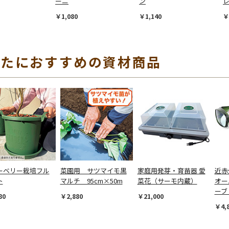
ーニ
ン
￥1,080
￥1,140
￥
なたにおすすめの資材商品
ーベリー栽培フル
菜園用 サツマイモ黒
家庭用発芽・育苗器 愛
近赤
ト
マルチ 95cm×50m
菜花（サーモ内蔵）
オー
ーブ
80
￥2,880
￥21,000
￥4,