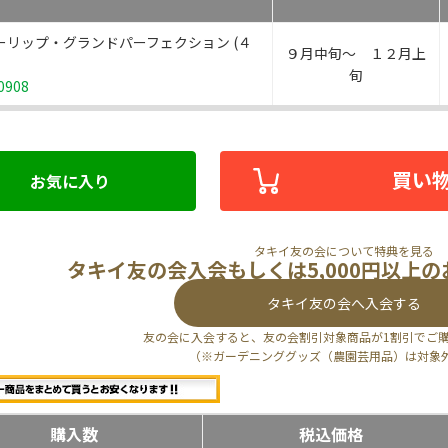
ーリップ・グランドパーフェクション (４
９月中旬～ １２月上
旬
0908
買い
お気に入り
タキイ友の会について特典を見る
タキイ友の会入会もしくは5,000円以上
タキイ友の会へ入会する
友の会に入会すると、友の会割引対象商品が1割引でご
（※ガーデニンググッズ（農園芸用品）は対象
購入数
税込価格