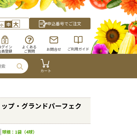
大
申込番号でご注文
中
小
ログイン
よくある
ご利用ガイド
お問合せ
会員登録
ご質問
カート
リップ・グランドパーフェク
球根：1袋（4球）