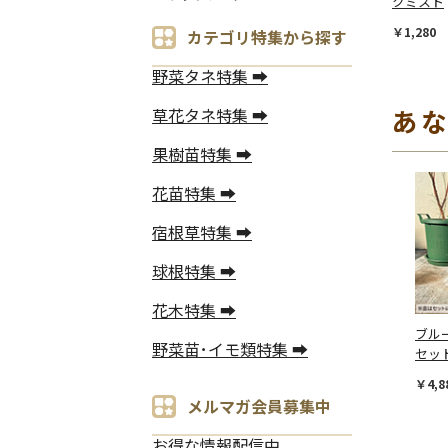
クミスト
￥1,280
カテゴリ特集から探す
野菜タネ特集 ➡
あ
草花タネ特集 ➡
果樹苗特集 ➡
花苗特集 ➡
宿根草特集 ➡
球根特集 ➡
花木特集 ➡
ブル
野菜苗･イモ類特集 ➡
セッ
￥4,8
メルマガ会員募集中
お得な情報配信中