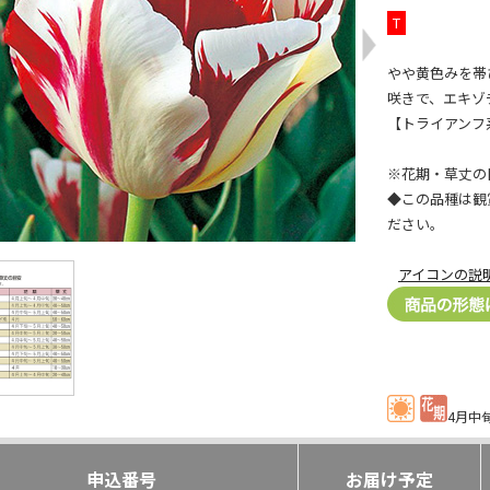
T
やや黄色みを帯
咲きで、エキゾ
【トライアンフ
※花期・草丈の
◆この品種は観
ださい。
アイコンの説
4月中
申込番号
お届け予定