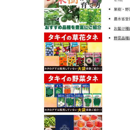
果樹・野
農水省登
お届け種
野菜品種