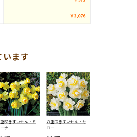
￥3,076
ています
八重咲きすいせん・ミ
八重咲きすいせん・サ
レーナ
ロー
1,080
￥1,080