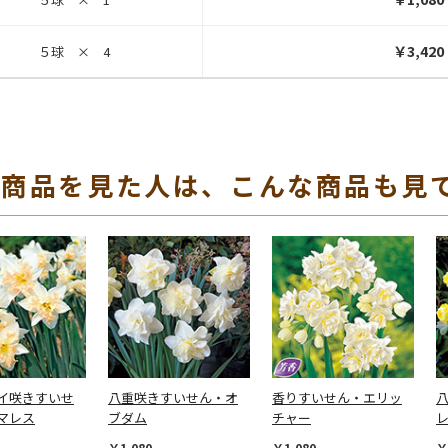
￥3,420
５球 × 4
の商品を見た人は、こんな商品も見
イ咲きすいせ
八重咲きすいせん・オ
香りすいせん・エリッ
マレス
ブダム
チャー
￥1,080
￥1,080
￥