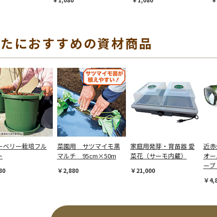
なたにおすすめの資材商品
ーベリー栽培フル
菜園用 サツマイモ黒
家庭用発芽・育苗器 愛
近赤
ト
マルチ 95cm×50m
菜花（サーモ内蔵）
オー
ーブ
80
￥2,880
￥21,000
￥4,