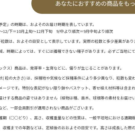
あなたにおすすめの商品をも
予定」の時期は、およそのお届け時期を表しています。
/上～12/下＝10月上旬～12月下旬 9/中より順次＝9月中旬より順次
子粒数は、およその目安として表示しています。実際の粒数と多少差異があり
域、時期によっては、すぐには播種できない種子があります。必ずご当地に
ックス）商品は、発芽率・生育などに、偏りが生じることがあります。
状( 粒の大きさ) は、採種地や気候など採種条件により多少異なり、粒数も変
メージです。特別な表記がない限り鉢やバスケット、寄せ植え材料等は含ま
届けする商品の姿ではありません（植物は種、苗木、球根等の素材をお届け
など、一部会員割引が適用されない商品がございます。
穫期（○○どり）、高さ、収穫重量などの性質は、一般平坦地における適期
、収穫までの年数などは、定植後のおおよその目安です。高さは成長した際