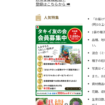
登録はこちらから ➡
人気特集
「お届け
(例)10
1袋の種
品種、地
い。
混合（ミ
種子の粒
写真はイ
また、お
資材商品
花期、収
生育日数
せん。