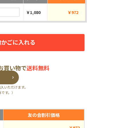
￥1,080
￥972
物かごに入れる
のお買い物で
送料無料
購入いただけます。
外です。）
友の会割引価格
￥972