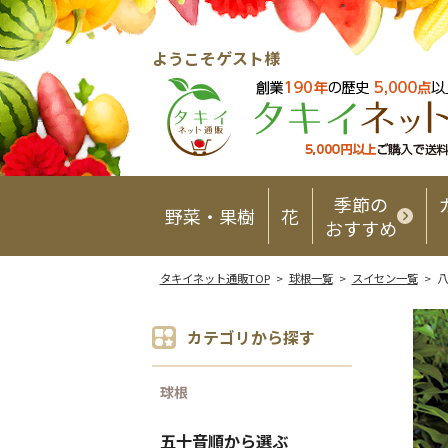
ようこそゲスト様
季節の
野菜・果樹
花
おすすめ
タキイネット通販TOP
>
球根一覧
>
スイセン一覧
> 
カテゴリから探す
球根
五十音順から選ぶ