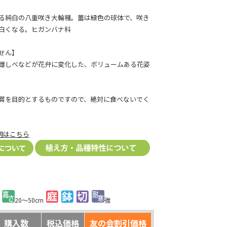
る純白の八重咲き大輪種。蕾は緑色の球体で、咲き
白くなる。ヒガンバナ科
せん】
雌しべなどが花弁に変化した、ボリュームある花姿
賞を目的とするものですので、絶対に食べないでく
明はこちら
20～50cm
強
購入数
税込価格
友の会割引価格