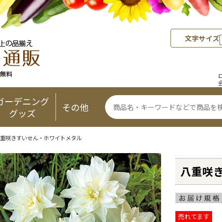
文字サイズ
ガーデニング
その他
グッズ
八重咲きすいせん・ホワイトメタル
八重咲
売れてます