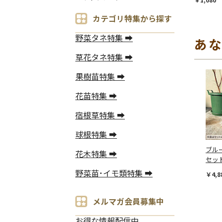
カテゴリ特集から探す
野菜タネ特集 ➡
あ
草花タネ特集 ➡
果樹苗特集 ➡
花苗特集 ➡
宿根草特集 ➡
球根特集 ➡
ブル
花木特集 ➡
セッ
野菜苗･イモ類特集 ➡
￥4,8
メルマガ会員募集中
お得な情報配信中