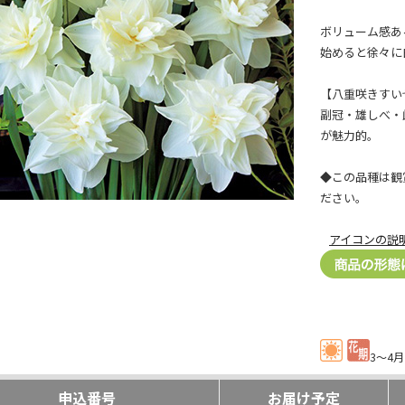
ボリューム感あ
始めると徐々に
【八重咲きすい
副冠・雄しべ・
が魅力的。
◆この品種は観
ださい。
アイコンの説
3～4月
申込番号
お届け予定