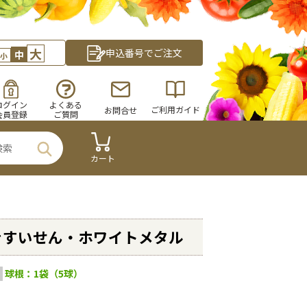
大
申込番号でご注文
中
小
ログイン
よくある
ご利用ガイド
お問合せ
会員登録
ご質問
カート
きすいせん・ホワイトメタル
球根：1袋（5球）