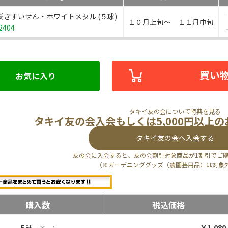
咲きすいせん・ホワイトメタル (５球)
１０月上旬～ １１月中旬
2404
買い
お気に入り
タキイ友の会について特典を見る
タキイ友の会入会もしくは5,000円以上
タキイ友の会へ入会する
友の会に入会すると、友の会割引対象商品が1割引でご
（※ガーデニンググッズ（農園芸用品）は対象
購入数
税込価格
￥1,080
５球 × 1