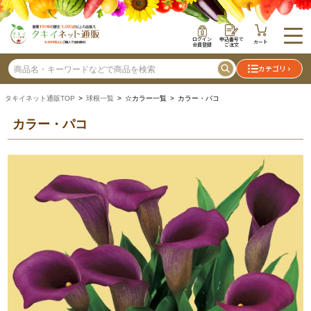
ログイン
申込番号で
カート
会員登録
ご注文
カテゴリ
タキイネット通販TOP
>
球根一覧
> ☆カラー一覧 > カラー・パコ
カラー・パコ