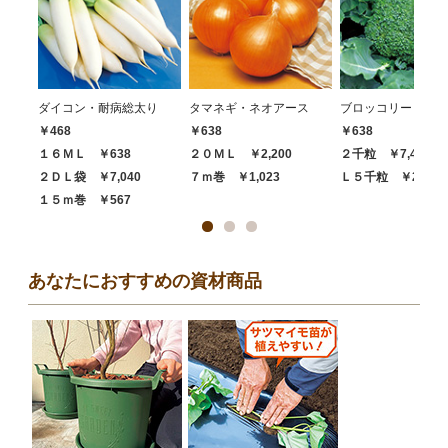
ダイコン・耐病総太り
タマネギ・ネオアース
ブロッコリー・ハイ
￥468
￥638
￥638
１６ＭＬ ￥638
２０ＭＬ ￥2,200
２千粒 ￥7,480
２ＤＬ袋 ￥7,040
７ｍ巻 ￥1,023
Ｌ５千粒 ￥20,68
１５ｍ巻 ￥567
あなたにおすすめの資材商品