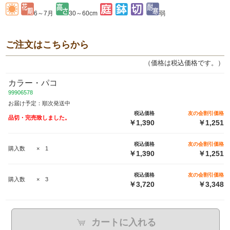
6～7月
30～60cm
弱
ご注文はこちらから
（価格は税込価格です。）
カラー・パコ
99906578
お届け予定：順次発送中
税込価格
友の会割引価格
品切・完売致しました。
￥1,390
￥1,251
税込価格
友の会割引価格
購入数 × 1
￥1,390
￥1,251
税込価格
友の会割引価格
購入数 × 3
￥3,720
￥3,348
カートに入れる