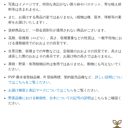
写真はイメージです。特別な表記がない限り鉢やバスケット、寄せ植え材
料等は含まれません。
また、お届けする商品の姿ではありません（植物は種、苗木、球根等の素
材をお届けいたします）。
資材商品など、一部会員割引が適用されない商品がございます。
花期、収穫期（○○どり）、高さ、収穫重量などの性質は、一般平坦地にお
ける適期栽培でのおおよその目安です。
生育日数、収穫までの年数などは、定植後のおおよその目安です。高さは
成長した際のおおよその表示です。お届け時の高さではありません。
果樹・野菜・有用植物以外は食用ではありません、動物にも与えないでく
ださい。
PVP 農水省登録品種、R 登録商標、契約販売品種など、
詳しい説明につい
てはこちらをご覧ください。
お届け種苗と表記マークについてはこちら
をご覧ください。
野菜品種における耐病性、台木についての記号の説明
はこちらをご確認く
ださい。